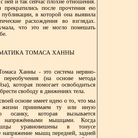
с с ней и так сейчас плохие отношения.
и прекратились после прочтения ею
 публикации, в которой она выявила
ические расхождения во взглядах.
мала, что это не могло помешать
бе.
МАТИКА ТОМАСА ХАННЫ
Томаса Ханны - это систем
a
нервно-
 переобучения (на основе метода
йза), которая помогает освободиться
обрести свободу в движениях тела.
своей основе имеет идею о то, что мы
 жизни принимаем ту или иную
ую осанку, которая вызывается
и напряжёнными мышцами. Когда
шцы уравновешены в тонусе
е напряжение мышц передней, задней