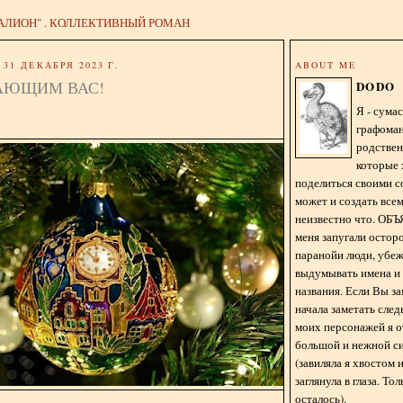
АЛИОН" . КОЛЛЕКТИВНЫЙ РОМАН
31 ДЕКАБРЯ 2023 Г.
ABOUT ME
АЮЩИМ ВАС!
DODO
Я - сум
графома
родстве
которые 
поделиться своими с
может и создать всем
неизвестно что. О
меня запугали остор
паранойи люди, убе
выдумывать имена и
названия. Если Вы за
начала заметать сле
моих персонажей я 
большой и нежной с
(завиляла я хвостом
заглянула в глаза. То
осталось).