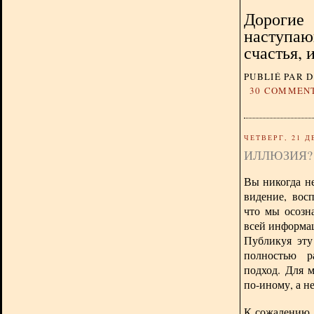
Дорогие 
наступаю
счастья, 
PUBLIÉ PAR 
30 COMMEN
ЧЕТВЕРГ, 21 Д
ИЛЛЮЗИЯ?
Вы никогда не
видение, вос
что мы осозн
всей информац
Публикуя эту
полностью р
подход. Для 
по-иному, а н
К сожалению, 