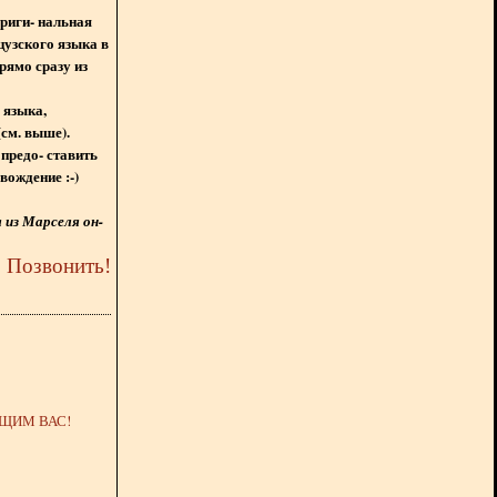
ориги- нальная
цузского языка в
рямо сразу из
 языка,
(см. выше).
предо- ставить
вождение :-)
из Марселя он-
5
Позвонить
!
ЩИМ ВАС!