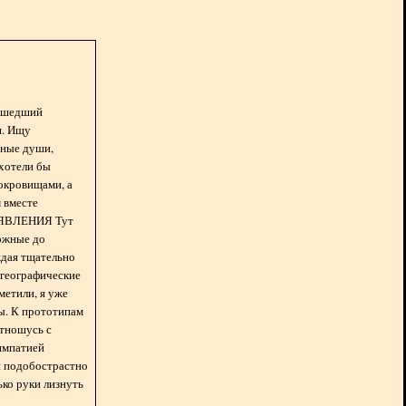
асшедший
н. Ищу
нные души,
хотели бы
окровищами, а
 вместе
БЪЯВЛЕНИЯ Тут
ожные до
ждая тщательно
 географические
метили, я уже
ды. К прототипам
отношусь с
импатией
 и подобострастно
лько руки лизнуть