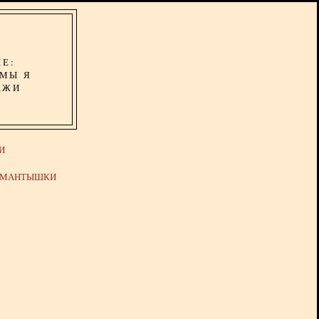
ИЕ:
ОМЫ Я
АЖИ
И
Й МАНТЫШКИ