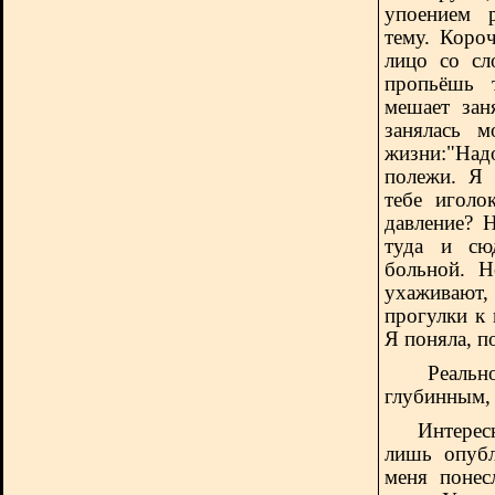
упоением 
тему. Коро
лицо со сл
пропьёшь 
мешает зан
занялась 
жизни:"Над
полежи. Я 
тебе иголо
давление? 
туда и сюд
больной. Н
ухаживают
прогулки к
Я поняла, п
Реальн
глубинным,
Интересно,
лишь опуб
меня понес