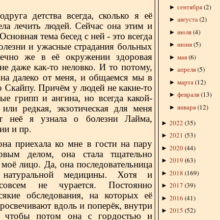
сентября
(
2
)
►
га детства всегда, сколько я её
августа
(
2
)
►
ела лечить людей. Сейчас она этим и
июля
(
4
)
►
Основная тема бесед с ней - это всегда
июня
(
5
)
►
олезни и ужасные страдания больных
ечно же в её окружении здоровая
мая
(
6
)
►
не даже как-то неловко. И то потому,
апреля
(
5
)
►
она далеко от меня, и общаемся мы в
марта
(
12
)
►
 Скайпу. Причём у людей не какие-то
февраля
(
13
)
►
ые грипп и ангина, но всегда какой-
января
(
12
)
 или редкая, экзотическая для меня
►
т неё я узнала о болезни Лайма,
2022
(
35
)
►
ии и пр.
2021
(
53
)
►
она приехала ко мне в гости на пару
2020
(
44
)
►
рвым делом, она стала тщательно
2019
(
63
)
►
 моё лицо. Да, она последовательница
2018
(
169
)
►
, натуральной медицины. Хотя и
овсем не чурается. Постоянно
2017
(
39
)
►
сякие обследования, на которых её
2016
(
41
)
►
росвечивают вдоль и поперёк, внутри
2015
(
52
)
►
, чтобы потом она с гордостью и