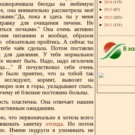
2014
(
115
)
►
разворачивала беседы на любимую
2013
(
67
)
че, она внимательно рассмотрела моё
►
овами:"Да, пока я здесь ты у меня
2012
(
203
)
►
травку для очищения печени. Не
2011
(
131
)
►
яться почками." Она очень активно
моим питанием и вообще, образом
о обязательно пройтись. А сейчас ты
тебе чаёк сделала. Потом поставлю
к для давления. У тебя нормальное
Не может быть. Надо, надо иголочек
а...." Я почувствовал себя очень
о было приятно, что за тобой так
, исследуют, кормят, вывозят на
 морю или в горы, укладывают спать.
очему её близкие постоянно больны.
ость пластична. Она отвечает нашим
 истинным ожиданиям.
 что первоначально я хотела всего
ликовать заметку
отсюда
. Но потом
ло. Имени подруги я упоминать не