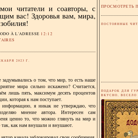
ПРОСМОТРЕТЬ 
мои читатели и соавторы, с
щим вас! Здоровья вам, мира,
изобилия!
ПОСТОЯННЫЕ ЧИТ
DODO
À L'ADRESSE
12:12
TAIRES
ЕКАБРЯ 2023 Г.
 задумывались о том, что мир, то есть наше
приятие мира сильно искажено? Считается,
ПОДАРОК ДЛЯ ГУ
аём лишь пять, максимум десять процентов
ВКУСНО, ВЕСЕЛО
ии, которая к нам поступает.
 информацию, я никак не утверждаю, что
азделяю мнение автора. Интересен сам
меня ценно то, что можно глянуть на мир и
е так, как нам внушали и внушают.
автор канала заблокировал свои сообщения,