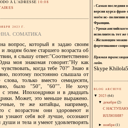
DODO
À L'ADRESSE
10:08
- Самая последняя 
TAIRES
версия курса фран- 
моём ис- полнении п
Франции.
ОЯБРЯ 2023 Г.
- Уроки английского
ННА. СОМАТИКА
исполнитель тот же 
- Желающим можно 
 на вопрос, который я задаю своим
фортепианное сопро
 и людям более старшего возраста об
твии, я слышу ответ:"Соответственно
Прямая трансляция 
 Одна моя знакомая говорит:"Ну как
лайн.
чувствовать, когда тебе 70?" Знаю я
Skype Khilola
авно, поэтому постоянно слышала от
 слова, только вместо семидесяти,
енно, было "50", "60"". Не хочу
BLOG ARCHIVE
я с этим. Ипохондрики и в двадцать
2023
(
64
)
▼
дрики. Может, это меньше выражено.
декабря
(
2
)
▼
очные, те же китайцы, например,
С НАСТУПАЮ
что с возрастом они здоровеют и
ИЛЛЮЗИЯ?
и узнают себя всё лучше, осознают
и души и тела и умеют удовлетворять
ноября
(
1
)
►