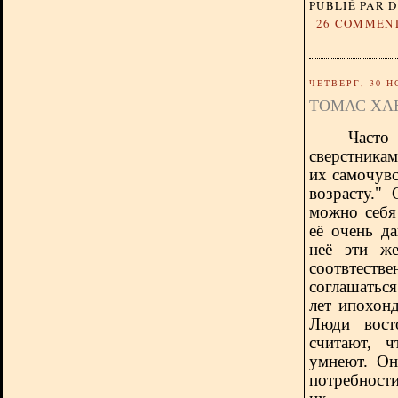
PUBLIÉ PAR 
26 COMMEN
ЧЕТВЕРГ, 30 Н
ТОМАС ХА
Часто
сверстникам
их самочувс
возрасту."
можно себя 
её очень д
неё эти же
соотвтеств
соглашатьс
лет ипохон
Люди вост
считают, 
умнеют. Он
потребност