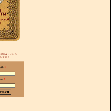
ПОДАРОК С
-МЕЙЛ
ail:
*
мя:
*
!