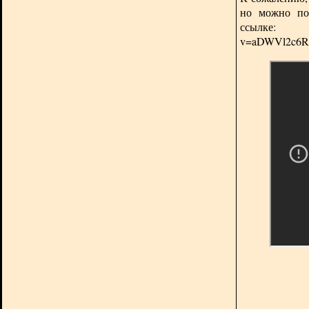
но можно по
ссы
v=aDWVl2c6RI