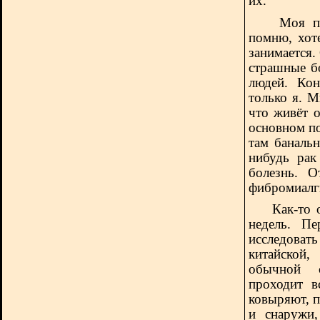
их.
Моя подру
помню, хот
занимается. 
страшные б
людей. Кон
только я. М
что живёт 
основном по
там банальн
нибудь рак
болезнь. О
фибромиалг
Как-то 
недель. Пе
исследовать
китайской
обычной с
проходит в
ковыряют, п
и снаружи