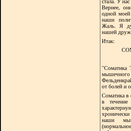
стала. У на
Вернее, он
одной моей
наши полит
Жаль. Я ду
нашей друж
Итак:
СО
"Соматика 
мышечного
Фельденкра
от болей и 
Соматика в 
в течение
характерн
хроническ
наши мы
(нормально