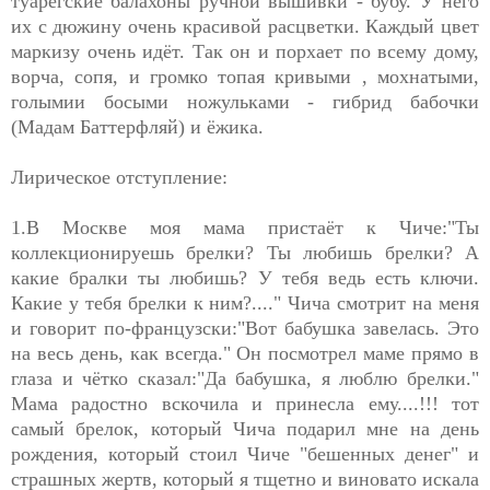
туарегские балахоны ручной вышивки - бубу. У него
их с дюжину очень красивой расцветки. Каждый цвет
маркизу очень идёт. Так он и порхает по всему дому,
ворча, сопя, и громко топая кривыми , мохнатыми,
голымии босыми ножульками - гибрид бабочки
(Мадам Баттерфляй) и ёжика.
Лирическое отступление:
1.В Москве моя мама пристаёт к Чиче:"Ты
коллекционируешь брелки? Ты любишь брелки? А
какие бралки ты любишь? У тебя ведь есть ключи.
Какие у тебя брелки к ним?...." Чича смотрит на меня
и говорит по-французски:"Вот бабушка завелась. Это
на весь день, как всегда." Он посмотрел маме прямо в
глаза и чётко сказал:"Да бабушка, я люблю брелки."
Мама радостно вскочила и принесла ему....!!! тот
самый брелок, который Чича подарил мне на день
рождения, который стоил Чиче "бешенных денег" и
страшных жертв, который я тщетно и виновато искала