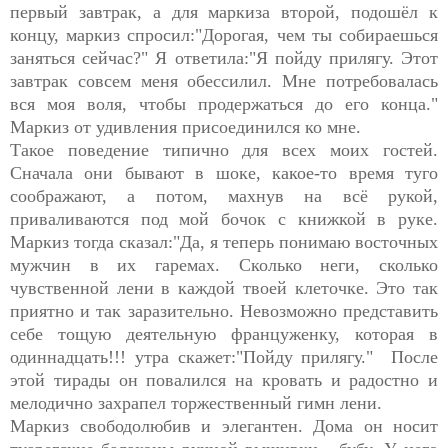
первый завтрак, а для маркиза второй, подошёл к
концу, маркиз спросил:"Дорогая, чем ты собираешься
заняться сейчас?" Я ответила:"Я пойду прилягу. Этот
завтрак совсем меня обессилил. Мне потребовалась
вся моя воля, чтобы продержаться до его конца."
Маркиз от удивления присоединился ко мне.
Такое поведение типично для всех моих гостей.
Сначала они бывают в шоке, какое-то время туго
соображают, а потом, махнув на всё рукой,
приваливаются под мой бочок с книжкой в руке.
Маркиз тогда сказал:"Да, я теперь понимаю восточных
мужчин в их гаремах. Сколько неги, сколько
чувственной лени в каждой твоей клеточке. Это так
приятно и так заразительно. Невозможно представить
себе тощую деятельную француженку, которая в
одиннадцать!!! утра скажет:"Пойду прилягу." После
этой тирады он повалился на кровать и радостно и
мелодично захрапел торжественный гимн лени.
Маркиз свободолюбив и элегантен. Дома он носит