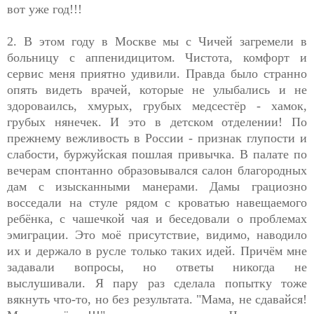
вот уже год!!!
2. В этом году в Москве мы с Чичей загремели в
больницу с аппенидицитом. Чистота, комфорт и
сервис меня приятно удивили. Правда было странно
опять видеть врачей, которые не улыбались и не
здороваилсь, хмурых, грубых медсестёр - хамок,
грубых нянечек. И это в детском отделении! По
прежнему вежливость в России - признак глупости и
слабости, буржуйская пошлая привычка. В палате по
вечерам спонтанно образовывался салон благородных
дам с изысканными манерами. Дамы грациозно
восседали на стуле рядом с кроватью навещаемого
ребёнка, с чашечкой чая и беседовали о проблемах
эмиграции. Это моё присутствие, видимо, наводило
их и держало в русле только таких идей. Причём мне
задавали вопросы, но ответы никогда не
выслушивали. Я пару раз сделала попытку тоже
вякнуть что-то, но без результата. "Мама, не сдавайся!