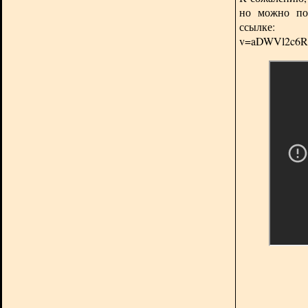
но можно по
ссы
v=aDWVl2c6RI