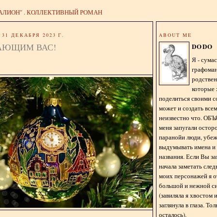
АЛИОН" . КОЛЛЕКТИВНЫЙ РОМАН
31 ДЕКАБРЯ 2023 Г.
ABOUT ME
АЮЩИМ ВАС!
DODO
Я - сум
графома
родстве
которые 
поделиться своими с
может и создать всем
неизвестно что. О
меня запугали остор
паранойи люди, убе
выдумывать имена и
названия. Если Вы за
начала заметать сле
моих персонажей я 
большой и нежной с
(завиляла я хвостом
заглянула в глаза. То
осталось).