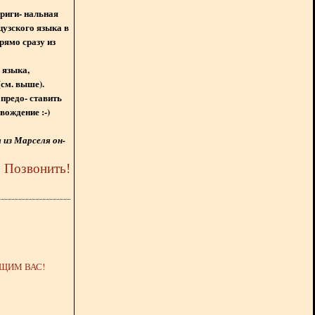
ориги- нальная
цузского языка в
рямо сразу из
 языка,
(см. выше).
предо- ставить
вождение :-)
из Марселя он-
5
Позвонить
!
ЩИМ ВАС!