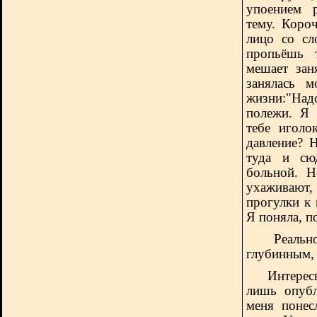
упоением 
тему. Коро
лицо со сл
пропьёшь 
мешает зан
занялась 
жизни:"Над
полежи. Я 
тебе иголо
давление? 
туда и сюд
больной. Н
ухаживают
прогулки к
Я поняла, п
Реальн
глубинным,
Интересно,
лишь опуб
меня понес