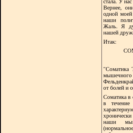
стала. У на
Вернее, он
одной моей
наши полит
Жаль. Я ду
нашей друж
Итак:
СО
"Соматика 
мышечного
Фельденкра
от болей и 
Соматика в 
в течение
характерн
хроническ
наши мы
(нормально