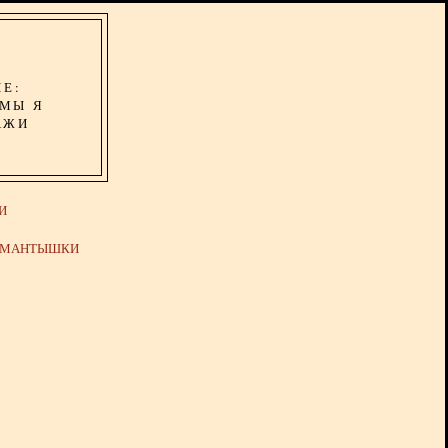
ИЕ:
ОМЫ Я
АЖИ
И
Й МАНТЫШКИ