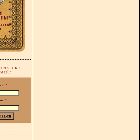
ПОДАРОК С
-МЕЙЛ
ail:
*
мя:
*
!