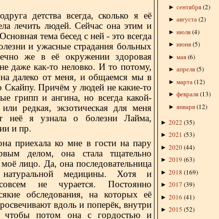
сентября
(
2
)
►
га детства всегда, сколько я её
августа
(
2
)
►
ела лечить людей. Сейчас она этим и
июля
(
4
)
►
Основная тема бесед с ней - это всегда
июня
(
5
)
►
олезни и ужасные страдания больных
ечно же в её окружении здоровая
мая
(
6
)
►
не даже как-то неловко. И то потому,
апреля
(
5
)
►
она далеко от меня, и общаемся мы в
марта
(
12
)
►
 Скайпу. Причём у людей не какие-то
февраля
(
13
)
►
ые грипп и ангина, но всегда какой-
января
(
12
)
 или редкая, экзотическая для меня
►
т неё я узнала о болезни Лайма,
2022
(
35
)
►
ии и пр.
2021
(
53
)
►
она приехала ко мне в гости на пару
2020
(
44
)
►
рвым делом, она стала тщательно
2019
(
63
)
►
 моё лицо. Да, она последовательница
2018
(
169
)
►
, натуральной медицины. Хотя и
овсем не чурается. Постоянно
2017
(
39
)
►
сякие обследования, на которых её
2016
(
41
)
►
росвечивают вдоль и поперёк, внутри
2015
(
52
)
►
, чтобы потом она с гордостью и