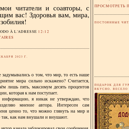
ПРОСМОТРЕТЬ 
мои читатели и соавторы, с
щим вас! Здоровья вам, мира,
изобилия!
ПОСТОЯННЫЕ ЧИТ
DODO
À L'ADRESSE
12:12
TAIRES
ЕКАБРЯ 2023 Г.
 задумывались о том, что мир, то есть наше
приятие мира сильно искажено? Считается,
ПОДАРОК ДЛЯ ГУ
аём лишь пять, максимум десять процентов
ВКУСНО, ВЕСЕЛО
ии, которая к нам поступает.
 информацию, я никак не утверждаю, что
азделяю мнение автора. Интересен сам
меня ценно то, что можно глянуть на мир и
е так, как нам внушали и внушают.
автор канала заблокировал свои сообщения,