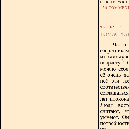
PUBLIÉ PAR 
26 COMMEN
ЧЕТВЕРГ, 30 Н
ТОМАС ХА
Часто
сверстникам
их самочувс
возрасту."
можно себя 
её очень д
неё эти же
соотвтеств
соглашатьс
лет ипохон
Люди вост
считают, 
умнеют. Он
потребност