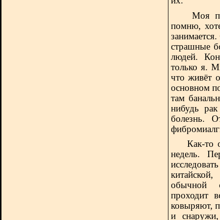
их.
Моя подру
помню, хот
занимается. 
страшные б
людей. Кон
только я. М
что живёт 
основном по
там банальн
нибудь рак
болезнь. О
фибромиалг
Как-то 
недель. Пе
исследовать
китайской
обычной с
проходит в
ковыряют, п
и снаружи