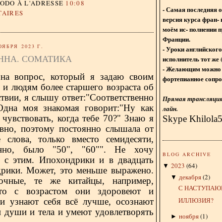
DODO
À L'ADRESSE
10:08
- Самая последняя 
TAIRES
версия курса фран- 
моём ис- полнении п
Франции.
ОЯБРЯ 2023 Г.
- Уроки английского
ННА. СОМАТИКА
исполнитель тот же 
- Желающим можно 
 на вопрос, который я задаю своим
фортепианное сопро
 и людям более старшего возраста об
твии, я слышу ответ:"Соответственно
Прямая трансляция 
 Одна моя знакомая говорит:"Ну как
лайн.
чувствовать, когда тебе 70?" Знаю я
Skype Khilola
авно, поэтому постоянно слышала от
 слова, только вместо семидесяти,
енно, было "50", "60"". Не хочу
BLOG ARCHIVE
я с этим. Ипохондрики и в двадцать
2023
(
64
)
▼
дрики. Может, это меньше выражено.
декабря
(
2
)
▼
очные, те же китайцы, например,
С НАСТУПАЮ
что с возрастом они здоровеют и
ИЛЛЮЗИЯ?
и узнают себя всё лучше, осознают
и души и тела и умеют удовлетворять
ноября
(
1
)
►