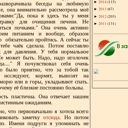
2014
(
115
)
►
разворачивала беседы на любимую
2013
(
67
)
че, она внимательно рассмотрела моё
►
овами:"Да, пока я здесь ты у меня
2012
(
203
)
►
травку для очищения печени. Не
2011
(
131
)
►
яться почками." Она очень активно
моим питанием и вообще, образом
о обязательно пройтись. А сейчас ты
тебе чаёк сделала. Потом поставлю
к для давления. У тебя нормальное
Не может быть. Надо, надо иголочек
а...." Я почувствовал себя очень
о было приятно, что за тобой так
, исследуют, кормят, вывозят на
 морю или в горы, укладывают спать.
очему её близкие постоянно больны.
ость пластична. Она отвечает нашим
 истинным ожиданиям.
 что первоначально я хотела всего
ликовать заметку
отсюда
. Но потом
ло. Имени подруги я упоминать не