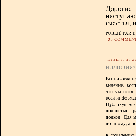
Дорогие 
наступаю
счастья, 
PUBLIÉ PAR 
30 COMMEN
ЧЕТВЕРГ, 21 Д
ИЛЛЮЗИЯ?
Вы никогда не
видение, вос
что мы осозн
всей информац
Публикуя эту
полностью р
подход. Для 
по-иному, а н
К сожалению, 