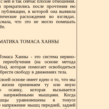
с с ней и так сейчас плохие отношения.
и прекратились после прочтения ею
 публикации, в которой она выявила
ические расхождения во взглядах.
мала, что это не могло помешать
бе.
МАТИКА ТОМАСА ХАННЫ
Томаса Ханны - это систем
a
нервно-
 переобучения (на основе метода
йза), которая помогает освободиться
обрести свободу в движениях тела.
своей основе имеет идею о то, что мы
 жизни принимаем ту или иную
ую осанку, которая вызывается
и напряжёнными мышцами. Когда
шцы уравновешены в тонусе
е напряжение мышц передней, задней