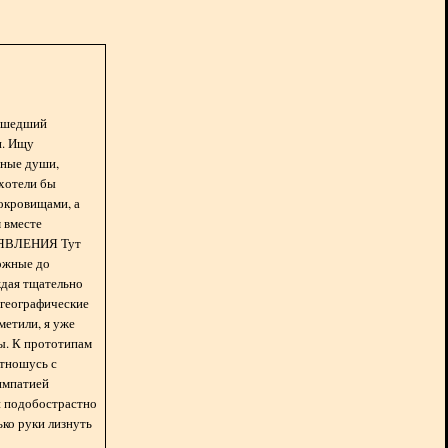
асшедший
н. Ищу
нные души,
хотели бы
окровищами, а
 вместе
БЪЯВЛЕНИЯ Тут
ожные до
ждая тщательно
 географические
метили, я уже
ды. К прототипам
отношусь с
импатией
 и подобострастно
лько руки лизнуть