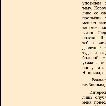
упоением 
тему. Коро
лицо со сл
пропьёшь 
мешает зан
занялась 
жизни:"Над
полежи. Я 
тебе иголо
давление? 
туда и сюд
больной. Н
ухаживают
прогулки к
Я поняла, п
Реальн
глубинным,
Интересно,
лишь опуб
меня понес