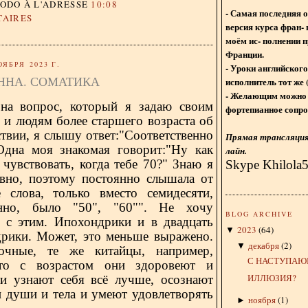
DODO
À L'ADRESSE
10:08
- Самая последняя 
TAIRES
версия курса фран- 
моём ис- полнении п
Франции.
ОЯБРЯ 2023 Г.
- Уроки английского
ННА. СОМАТИКА
исполнитель тот же 
- Желающим можно 
 на вопрос, который я задаю своим
фортепианное сопро
 и людям более старшего возраста об
твии, я слышу ответ:"Соответственно
Прямая трансляция 
 Одна моя знакомая говорит:"Ну как
лайн.
чувствовать, когда тебе 70?" Знаю я
Skype Khilola
авно, поэтому постоянно слышала от
 слова, только вместо семидесяти,
енно, было "50", "60"". Не хочу
BLOG ARCHIVE
я с этим. Ипохондрики и в двадцать
2023
(
64
)
▼
дрики. Может, это меньше выражено.
декабря
(
2
)
▼
очные, те же китайцы, например,
С НАСТУПАЮ
что с возрастом они здоровеют и
ИЛЛЮЗИЯ?
и узнают себя всё лучше, осознают
и души и тела и умеют удовлетворять
ноября
(
1
)
►