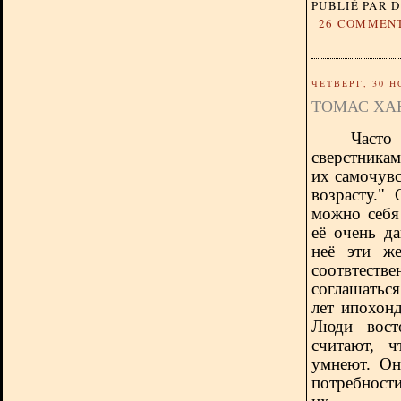
PUBLIÉ PAR 
26 COMMEN
ЧЕТВЕРГ, 30 Н
ТОМАС ХА
Часто
сверстникам
их самочувс
возрасту."
можно себя 
её очень д
неё эти же
соотвтеств
соглашатьс
лет ипохон
Люди вост
считают, 
умнеют. Он
потребност