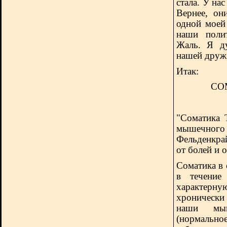
стала. У на
Вернее, он
одной моей
наши полит
Жаль. Я ду
нашей друж
Итак:
СО
"Соматика 
мышечного
Фельденкра
от болей и 
Соматика в 
в течение
характерн
хроническ
наши мы
(нормально