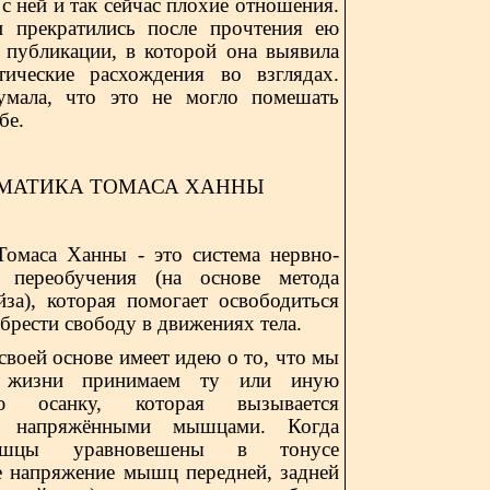
с с ней и так сейчас плохие отношения.
и прекратились после прочтения ею
 публикации, в которой она выявила
ические расхождения во взглядах.
мала, что это не могло помешать
бе.
МАТИКА ТОМАСА ХАННЫ
Томаса Ханны - это систем
a
нервно-
 переобучения (на основе метода
йза), которая помогает освободиться
обрести свободу в движениях тела.
своей основе имеет идею о то, что мы
 жизни принимаем ту или иную
ую осанку, которая вызывается
и напряжёнными мышцами. Когда
шцы уравновешены в тонусе
е напряжение мышц передней, задней