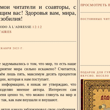
ПРОСМОТРЕТЬ 
мои читатели и соавторы, с
щим вас! Здоровья вам, мира,
изобилия!
ПОСТОЯННЫЕ ЧИТ
DODO
À L'ADRESSE
12:12
TAIRES
ЕКАБРЯ 2023 Г.
 задумывались о том, что мир, то есть наше
приятие мира сильно искажено? Считается,
ПОДАРОК ДЛЯ ГУ
аём лишь пять, максимум десять процентов
ВКУСНО, ВЕСЕЛО
ии, которая к нам поступает.
 информацию, я никак не утверждаю, что
азделяю мнение автора. Интересен сам
меня ценно то, что можно глянуть на мир и
е так, как нам внушали и внушают.
автор канала заблокировал свои сообщения,