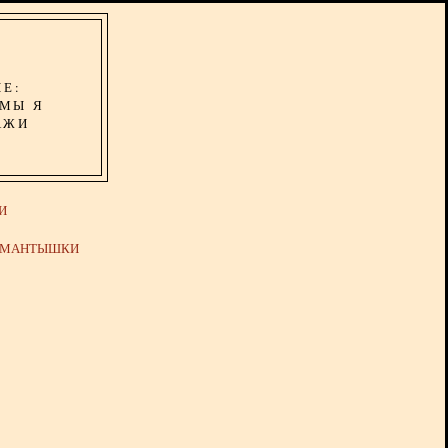
ИЕ:
ОМЫ Я
АЖИ
И
Й МАНТЫШКИ