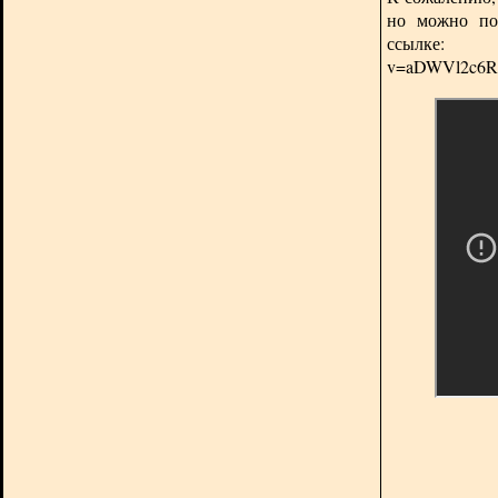
но можно по
ссы
v=aDWVl2c6RI