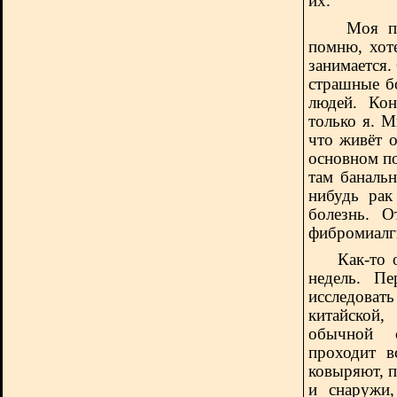
их.
Моя подру
помню, хот
занимается. 
страшные б
людей. Кон
только я. М
что живёт 
основном по
там банальн
нибудь рак
болезнь. О
фибромиалг
Как-то 
недель. Пе
исследовать
китайской
обычной с
проходит в
ковыряют, п
и снаружи