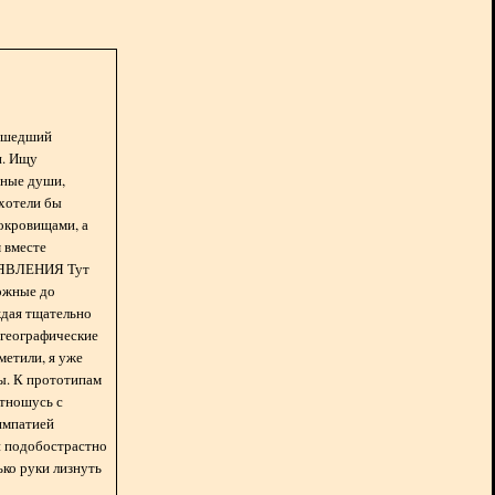
асшедший
н. Ищу
нные души,
хотели бы
окровищами, а
 вместе
БЪЯВЛЕНИЯ Тут
ожные до
ждая тщательно
 географические
метили, я уже
ды. К прототипам
отношусь с
импатией
 и подобострастно
лько руки лизнуть