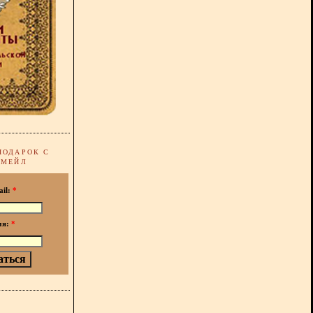
ПОДАРОК С
-МЕЙЛ
ail:
*
мя:
*
!