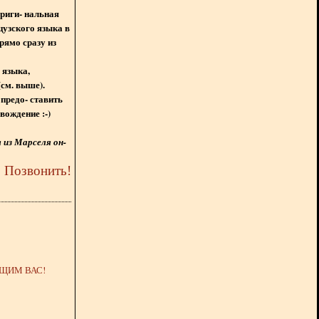
ориги- нальная
цузского языка в
рямо сразу из
 языка,
(см. выше).
предо- ставить
вождение :-)
из Марселя он-
5
Позвонить
!
ЩИМ ВАС!