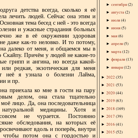
сентября
(
2
)
►
га детства всегда, сколько я её
августа
(
2
)
►
ела лечить людей. Сейчас она этим и
июля
(
4
)
►
Основная тема бесед с ней - это всегда
июня
(
5
)
►
олезни и ужасные страдания больных
ечно же в её окружении здоровая
мая
(
6
)
►
не даже как-то неловко. И то потому,
апреля
(
5
)
►
она далеко от меня, и общаемся мы в
марта
(
12
)
►
 Скайпу. Причём у людей не какие-то
февраля
(
13
)
►
ые грипп и ангина, но всегда какой-
января
(
12
)
 или редкая, экзотическая для меня
►
т неё я узнала о болезни Лайма,
2022
(
35
)
►
ии и пр.
2021
(
53
)
►
она приехала ко мне в гости на пару
2020
(
44
)
►
рвым делом, она стала тщательно
2019
(
63
)
►
 моё лицо. Да, она последовательница
2018
(
169
)
►
, натуральной медицины. Хотя и
овсем не чурается. Постоянно
2017
(
39
)
►
сякие обследования, на которых её
2016
(
41
)
►
росвечивают вдоль и поперёк, внутри
2015
(
52
)
►
, чтобы потом она с гордостью и