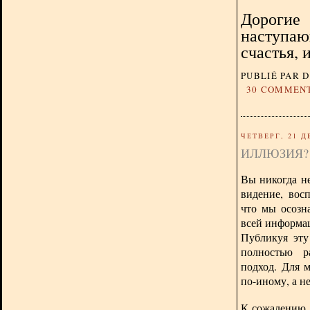
Дорогие 
наступаю
счастья, 
PUBLIÉ PAR 
30 COMMEN
ЧЕТВЕРГ, 21 Д
ИЛЛЮЗИЯ?
Вы никогда не
видение, вос
что мы осозн
всей информац
Публикуя эту
полностью р
подход. Для 
по-иному, а н
К сожалению, 