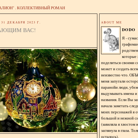
АЛИОН" . КОЛЛЕКТИВНЫЙ РОМАН
31 ДЕКАБРЯ 2023 Г.
ABOUT ME
АЮЩИМ ВАС!
DODO
Я - сум
графома
родстве
которые 
поделиться своими с
может и создать всем
неизвестно что. О
меня запугали остор
паранойи люди, убе
выдумывать имена и
названия. Если Вы за
начала заметать сле
моих персонажей я 
большой и нежной с
(завиляла я хвостом
заглянула в глаза. То
осталось).