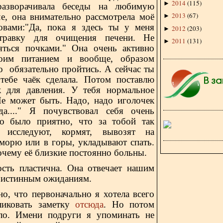
2014
(
115
)
►
разворачивала беседы на любимую
2013
(
67
)
че, она внимательно рассмотрела моё
►
овами:"Да, пока я здесь ты у меня
2012
(
203
)
►
травку для очищения печени. Не
2011
(
131
)
►
яться почками." Она очень активно
моим питанием и вообще, образом
о обязательно пройтись. А сейчас ты
тебе чаёк сделала. Потом поставлю
к для давления. У тебя нормальное
Не может быть. Надо, надо иголочек
а...." Я почувствовал себя очень
о было приятно, что за тобой так
, исследуют, кормят, вывозят на
 морю или в горы, укладывают спать.
очему её близкие постоянно больны.
ость пластична. Она отвечает нашим
 истинным ожиданиям.
 что первоначально я хотела всего
ликовать заметку
отсюда
. Но потом
ло. Имени подруги я упоминать не