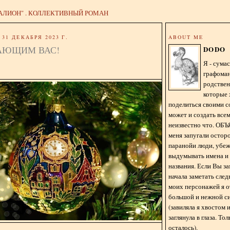
АЛИОН" . КОЛЛЕКТИВНЫЙ РОМАН
31 ДЕКАБРЯ 2023 Г.
ABOUT ME
АЮЩИМ ВАС!
DODO
Я - сум
графома
родстве
которые 
поделиться своими с
может и создать всем
неизвестно что. О
меня запугали остор
паранойи люди, убе
выдумывать имена и
названия. Если Вы за
начала заметать сле
моих персонажей я 
большой и нежной с
(завиляла я хвостом
заглянула в глаза. То
осталось).