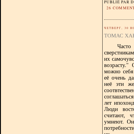
PUBLIÉ PAR 
26 COMMEN
ЧЕТВЕРГ, 30 Н
ТОМАС ХА
Часто
сверстникам
их самочувс
возрасту."
можно себя 
её очень д
неё эти же
соотвтеств
соглашатьс
лет ипохон
Люди вост
считают, 
умнеют. Он
потребност