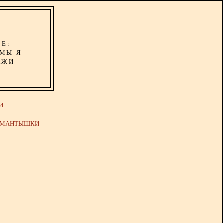
ИЕ:
ОМЫ Я
АЖИ
И
Й МАНТЫШКИ