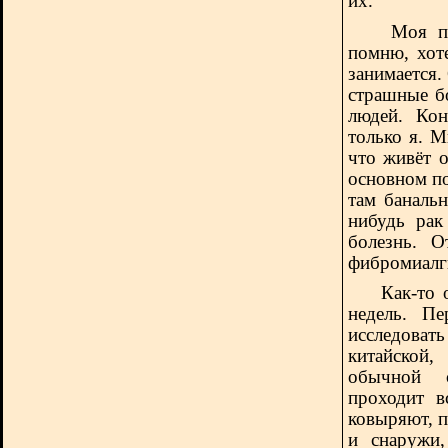
их.
Моя подру
помню, хот
занимается. 
страшные б
людей. Кон
только я. М
что живёт 
основном по
там банальн
нибудь рак
болезнь. О
фибромиалг
Как-то 
недель. Пе
исследовать
китайской
обычной с
проходит в
ковыряют, п
и снаружи