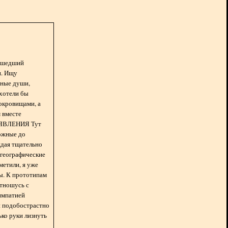
асшедший
н. Ищу
нные души,
хотели бы
окровищами, а
 вместе
БЪЯВЛЕНИЯ Тут
ожные до
ждая тщательно
 географические
метили, я уже
ды. К прототипам
отношусь с
импатией
 и подобострастно
лько руки лизнуть