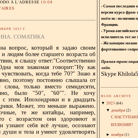
DODO
À L'ADRESSE
10:08
- Самая последняя 
TAIRES
версия курса фран- 
моём ис- полнении п
Франции.
ОЯБРЯ 2023 Г.
- Уроки английского
ННА. СОМАТИКА
исполнитель тот же 
- Желающим можно 
 на вопрос, который я задаю своим
фортепианное сопро
 и людям более старшего возраста об
твии, я слышу ответ:"Соответственно
Прямая трансляция 
 Одна моя знакомая говорит:"Ну как
лайн.
чувствовать, когда тебе 70?" Знаю я
Skype Khilola
авно, поэтому постоянно слышала от
 слова, только вместо семидесяти,
енно, было "50", "60"". Не хочу
BLOG ARCHIVE
я с этим. Ипохондрики и в двадцать
2023
(
64
)
▼
дрики. Может, это меньше выражено.
декабря
(
2
)
▼
очные, те же китайцы, например,
С НАСТУПАЮ
что с возрастом они здоровеют и
ИЛЛЮЗИЯ?
и узнают себя всё лучше, осознают
и души и тела и умеют удовлетворять
ноября
(
1
)
►