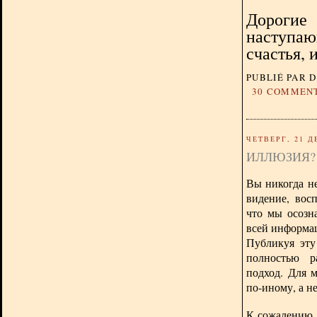
Дорогие 
наступаю
счастья, 
PUBLIÉ PAR 
30 COMMEN
ЧЕТВЕРГ, 21 Д
ИЛЛЮЗИЯ?
Вы никогда не
видение, вос
что мы осозн
всей информац
Публикуя эту
полностью р
подход. Для 
по-иному, а н
К сожалению, 