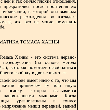
с с ней и так сейчас плохие отношения.
и прекратились после прочтения ею
 публикации, в которой она выявила
ические расхождения во взглядах.
мала, что это не могло помешать
бе.
МАТИКА ТОМАСА ХАННЫ
Томаса Ханны - это систем
a
нервно-
 переобучения (на основе метода
йза), которая помогает освободиться
обрести свободу в движениях тела.
своей основе имеет идею о то, что мы
 жизни принимаем ту или иную
ую осанку, которая вызывается
и напряжёнными мышцами. Когда
шцы уравновешены в тонусе
е напряжение мышц передней, задней