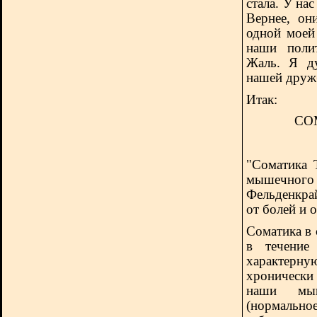
стала. У на
Вернее, он
одной моей
наши полит
Жаль. Я ду
нашей друж
Итак:
СО
"Соматика 
мышечного
Фельденкра
от болей и 
Соматика в 
в течение
характерн
хроническ
наши мы
(нормально