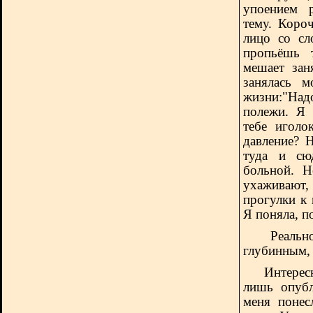
упоением 
тему. Коро
лицо со сл
пропьёшь 
мешает зан
занялась 
жизни:"Над
полежи. Я 
тебе иголо
давление? 
туда и сюд
больной. Н
ухаживают
прогулки к
Я поняла, п
Реальн
глубинным,
Интересно,
лишь опуб
меня понес