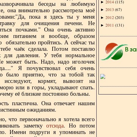
2014
(
115
)
►
разворачивала беседы на любимую
2013
(
67
)
че, она внимательно рассмотрела моё
►
овами:"Да, пока я здесь ты у меня
2012
(
203
)
►
травку для очищения печени. Не
2011
(
131
)
►
яться почками." Она очень активно
моим питанием и вообще, образом
о обязательно пройтись. А сейчас ты
тебе чаёк сделала. Потом поставлю
к для давления. У тебя нормальное
Не может быть. Надо, надо иголочек
а...." Я почувствовал себя очень
о было приятно, что за тобой так
, исследуют, кормят, вывозят на
 морю или в горы, укладывают спать.
очему её близкие постоянно больны.
ость пластична. Она отвечает нашим
 истинным ожиданиям.
 что первоначально я хотела всего
ликовать заметку
отсюда
. Но потом
ло. Имени подруги я упоминать не