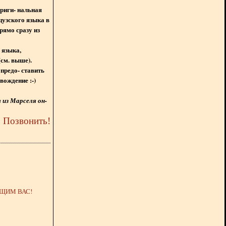
ориги- нальная
цузского языка в
рямо сразу из
 языка,
(см. выше).
предо- ставить
вождение :-)
из Марселя он-
5
Позвонить
!
ЩИМ ВАС!