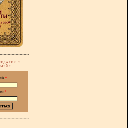
ПОДАРОК С
-МЕЙЛ
ail:
*
мя:
*
!