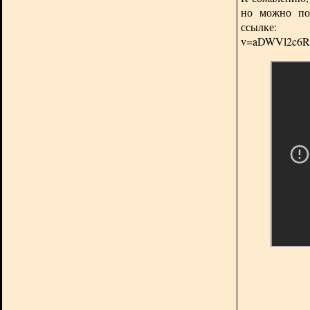
но можно по
ссы
v=aDWVl2c6RI