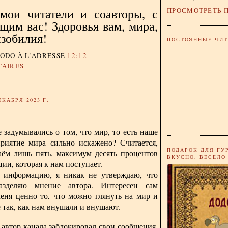
ПРОСМОТРЕТЬ 
мои читатели и соавторы, с
щим вас! Здоровья вам, мира,
изобилия!
ПОСТОЯННЫЕ ЧИТ
DODO
À L'ADRESSE
12:12
TAIRES
ЕКАБРЯ 2023 Г.
 задумывались о том, что мир, то есть наше
приятие мира сильно искажено? Считается,
ПОДАРОК ДЛЯ ГУ
аём лишь пять, максимум десять процентов
ВКУСНО, ВЕСЕЛО
ии, которая к нам поступает.
 информацию, я никак не утверждаю, что
азделяю мнение автора. Интересен сам
меня ценно то, что можно глянуть на мир и
е так, как нам внушали и внушают.
автор канала заблокировал свои сообщения,