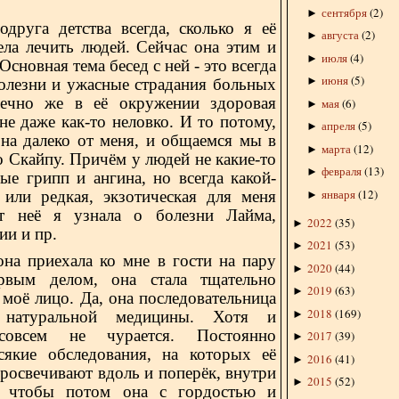
сентября
(
2
)
►
га детства всегда, сколько я её
августа
(
2
)
►
ела лечить людей. Сейчас она этим и
июля
(
4
)
►
Основная тема бесед с ней - это всегда
июня
(
5
)
►
олезни и ужасные страдания больных
ечно же в её окружении здоровая
мая
(
6
)
►
не даже как-то неловко. И то потому,
апреля
(
5
)
►
она далеко от меня, и общаемся мы в
марта
(
12
)
►
 Скайпу. Причём у людей не какие-то
февраля
(
13
)
►
ые грипп и ангина, но всегда какой-
января
(
12
)
 или редкая, экзотическая для меня
►
т неё я узнала о болезни Лайма,
2022
(
35
)
►
ии и пр.
2021
(
53
)
►
она приехала ко мне в гости на пару
2020
(
44
)
►
рвым делом, она стала тщательно
2019
(
63
)
►
 моё лицо. Да, она последовательница
2018
(
169
)
►
, натуральной медицины. Хотя и
овсем не чурается. Постоянно
2017
(
39
)
►
сякие обследования, на которых её
2016
(
41
)
►
росвечивают вдоль и поперёк, внутри
2015
(
52
)
►
, чтобы потом она с гордостью и