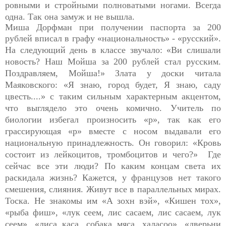
ровными и стройными полноватыми ногами. Всегда
одна. Так она замуж и не вышла.
Миша Дорфман при получении паспорта за 200
рублей вписал
в графу «национальность» - «русский».
На следующий день в классе звучало: «Ви слишали
новость? Наш Мойша за 200 рублей стал русским.
Поздравляем, Мойша!» Злата у доски читала
Маяковского: «Я знаю, город будет, Я знаю, саду
цвесть....» с таким сильным характерным акцентом,
что выглядело это очень комично. Учитель по
биологии избегал произносить «р», так как его
грассирующая «р» вместе с носом выдавали его
национальную принадлежность. Он говорил: «Кровь
состоит из лейкоцитов, тромбоцитов и чего?» Где
сейчас все эти люди? По каким концам света их
раскидала жизнь? Кажется, у французов нет такого
смешения, слияния. Живут все в параллельных мирах.
Тоска. Не знакомы им «А зохн вэй», «Кишен тох»,
«рыба фиш», «лук сеем, лис сасаем, лис сасаем, лук
сеем», «лиса каса, собака мяса, халасоо», «дверьни