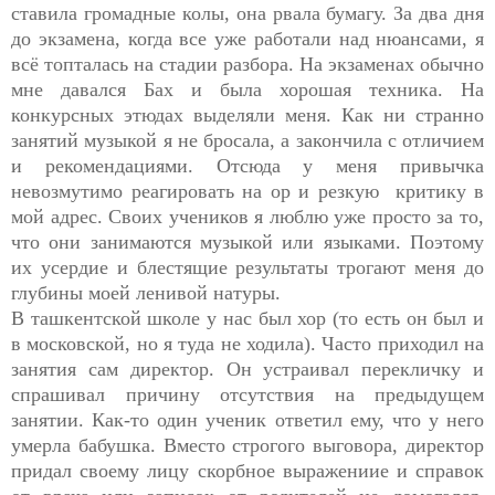
ставила громадные колы, она рвала бумагу. За два дня
до экзамена, когда все уже работали над нюансами, я
всё топталась на стадии разбора. На экзаменах обычно
мне давался Бах и была хорошая техника. На
конкурсных этюдах выделяли меня. Как ни странно
занятий музыкой я не бросала, а закончила с отличием
и рекомендациями. Отсюда у меня привычка
невозмутимо реагировать на ор и резкую критику в
мой адрес. Своих учеников я люблю уже просто за то,
что они занимаются музыкой или языками. Поэтому
их усердие и блестящие результаты трогают меня до
глубины моей ленивой натуры.
В ташкентской школе у нас был хор (то есть он был и
в московской, но я туда не ходила). Часто приходил на
занятия сам директор. Он устраивал перекличку и
спрашивал причину отсутствия на предыдущем
занятии. Как-то один ученик ответил ему, что у него
умерла бабушка. Вместо строгого выговора, директор
придал своему лицу скорбное выражениие и справок