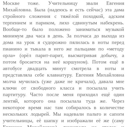
Москве тоже. Учительницу звали Евгения
Михайловна. Была (надеюсь и есть сейчас) эта дама
стройного сложения с тяжёлой походкой, адским
терпением и париком, лихо сдвинутым набекрень.
Вообще-то было положено заниматься музыкой
минимум два часа в день. За полчаса до выхода из
дома на урок я судорожно пялилась в ноты перед
пианино и тыкала в него же пальцами по «методу
орла» (орёл парит-парит, высматривая добычу, а
потом бросается на неё коршуном). Потом ещё в
автобусе двадцать минут смотрела в ноты и
представляла себе клавиатуру. Евгения Михайловна
молча мучилась (уже даже не кричала), давала мне
ключи от свободного класса и посылала учить
партитуру. Часто после меня приходил ещё один
лентяй, которого она посылала туда же. Через
некоторое время нас там собиралось в количестве
нескольких лодырей. Мы надевали пальто и сапоги
учительницы, её шапку и изображали её же (саму
Евгению Михайловну), танцевали на столах и