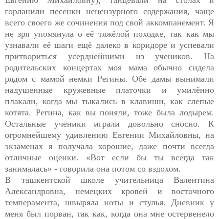
горланили песенки нецензурного содержания, чаще
всего своего же сочинения под свой аккомпанемент. Я
не зря упомянула о её тяжёлой походке, так как мы
узнавали её шаги ещё далеко в коридоре и успевали
притвориться усерднейшими из учеников. На
родительских концертах моя мама обычно сидела
рядом с мамой немки Регины. Обе дамы вынимали
надушенные кружевные платочки и умилённо
плакали, когда мы тыкались в клавиши, как слепые
котята. Регина, как вы поняли, тоже была лодырем.
Остальные ученики играли довольно сносно. К
огромнейшему удивлению Евгении Михайловны, на
экзаменах я получала хорошие, даже почти всегда
отличные оценки. «Вот если бы ты всегда так
занималась» - говорила она потом со вздохом.
В ташкентской школе учительница Валентина
Александровна, немецких кровей и восточного
темперамента, швыряла ноты и стулья. Дневник у
меня был порван, так как, когда она мне остервенело