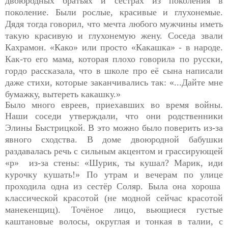
двоюродных братьях и сёстрах из поколения в
поколение. Были рослые, красивые и глухонемые.
Дядя тогда говорил, что мечта любого мужчины иметь
такую красивую и глухонемую жену. Соседа звали
Кахрамон. «Како» или просто «Какашка» - в народе.
Как-то его мама, которая плохо говорила по русски,
гордо рассказала, что в школе про её сына написали
даже стихи, которые заканчивались так: «...Дайте мне
бумажку, вытереть какашку.»
Было много евреев, приехавших во время войны.
Наши соседи
утверждали, что они родственники
Элины Быстрицкой. В это
можно было поверить из-за
явного сходства. В доме двоюродной бабушки
раздавалась речь с сильным акцентом и грассирующей
«р» из-за стены: «Шурик, ты кушал? Марик, иди
курочку кушать!» По утрам и вечерам по улице
проходила одна из сестёр Соляр. Была она хороша
классической красотой (не модной сейчас красотой
манекенщиц). Точёное лицо, вьющиеся густые
каштановые волосы, округлая и тонкая в талии, с