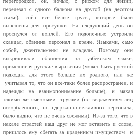
перегородкой, он, ночью, с риском для жизни,
перелезая с одного балкона на другой (на десятом
этаже), спёр все белые трусы, которые были
вывешены для просушки. На следующий день он
проснулся от воплей. Его подопечные устроили
скандал, обвинив персонал в краже. Языками, само
собой, джентельмены не владели. Поэтому они
выкрикивали обвинения на узбекском языке,
примешивая русские выражения (может быть русский
подходил для этого больше их родного, или же
учитывая то, что он всё-таки более распространён, и
надежды на взаимопонимание больше), и махая
такими же сменными трусами (по выражениям лиц
оскорблённого, но сдержанно-вежливого персонала,
было видно, что не очень свежими). Из-за того, что в
накале страстей наш друг не мог вставить и слова,
пришлось ему сбегать за краденным имуществом и