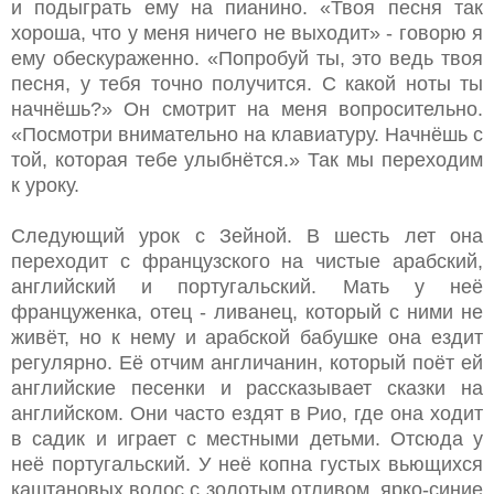
и подыграть ему на пианино. «Твоя песня так
хороша, что у меня ничего не выходит» - говорю я
ему обескураженно. «Попробуй ты, это ведь твоя
песня, у тебя точно получится. С какой ноты ты
начнёшь?» Он смотрит на меня вопросительно.
«Посмотри внимательно на клавиатуру. Начнёшь с
той, которая тебе улыбнётся.» Так мы переходим
к уроку.
Следующий урок с Зейной. В шесть лет она
переходит с французского на чистые арабский,
английский и португальский. Мать у неё
француженка, отец - ливанец, который с ними не
живёт, но к нему и арабской бабушке она ездит
регулярно. Её отчим англичанин, который поёт ей
английские песенки и рассказывает сказки на
английском. Они часто ездят в Рио, где она ходит
в садик и играет с местными детьми. Отсюда у
неё португальский. У неё копна густых вьющихся
каштановых волос с золотым отливом, ярко-синие