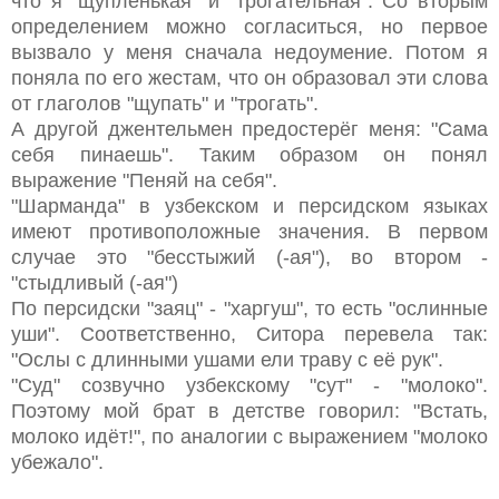
что я "щупленькая" и "трогательная". Со вторым
определением можно согласиться, но первое
вызвало у меня сначала недоумение. Потом я
поняла по его жестам, что он образовал эти слова
от глаголов "щупать" и "трогать".
А другой джентельмен предостерёг меня: "Сама
себя пинаешь". Таким образом он понял
выражение "Пеняй на себя".
"Шарманда" в узбекском и персидском языках
имеют противоположные значения. В первом
случае это "бесстыжий (-ая"), во втором -
"стыдливый (-ая")
По персидски "заяц" - "харгуш", то есть "ослинные
уши". Соответственно, Ситора перевела так:
"Ослы с длинными ушами ели траву с её рук".
"Суд" созвучно узбекскому "сут" - "молоко".
Поэтому мой брат в детстве говорил: "Встать,
молоко идёт!", по аналогии с выражением "молоко
убежало".