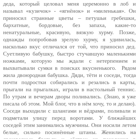
деда, который целовал меня церемонно в лоб и
называл «кузичок» - «ягнёнок» и «миленькая». Он
приносил странные цветы – петушьи гребешки,
бархатные, бордовые, без запаха, какие-то
ненатуральные, красивую, вязкую хурму. Позже,
однажды попробовав зрелую хурму, я удивилась,
насколько вкус отличался от той, что приносил дед.
Суетливую бабушку, быстро стучавшую маленькими
ножками, которую мы ждали с нетерпением и
выхватывали сумки в поисках вкусненького. Рядом
жила двоюродная бабушка. Дяди, тёти и соседи, тогда
почти подростки собирались и резались в карты,
прыгали на прыгалках, играли в настольный теннис.
По утрам и вечерам дворы поливались. (Знаю, я уже
писала об этом. Мой блог, что в нём хочу, то и делаю).
Соседи выходили с шлангами и вёдрами, поливали и
подметали улицу перед воротами. У ближайших
соседей этим занимались мужчины. Они носили летом
белые, сильно посинённые штаны. Женились на