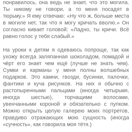
понравилось, она ведь не знает, что это могила.
Ты никому не говори, а то меня посадят в
тюрьму.» Я ему отвечаю: «Ну что ж, больше места
в могиле нет, так что я могу кричать вволю.» Он
согласно кивает головой: «Ладно, ты кричи. Всё
равно голос у тебя слабый.»
На уроки к детям я одеваюсь попроще, так как
ухожу всегда заляпанная шоколадом, помадой и
чёрт его знает чем ещё (лучше не знать чем).
Сумки и карманы у меня полны волшебных
подарков. Это камни, гвозди, бусинки, палочки,
фантики и куча рисунков. На них я обычно с
растопыренными пальцами (иногда четырьмя,
иногда шестью), торчащими волосами,
увенчанными короной и обязательно с пупком.
Можно открыть целую галерею моих портретов,
правдиво отражающих мою сущность (иногда
«сучность», как говорила моя тётя.)