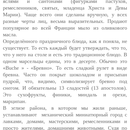
яслями и сантонами (фигурками пастухов,
ремесленников, святых, младенца Христа и Девы
Марии). Чаще всего они сделаны вручную, у всех
разные черты лиц, весьма выразительных. Продают
популярное во всей Франции мыло из оливкового
масла.
Определённого праздничного блюда, как я поняла, не
существует. То есть каждый будет утверждать, что то,
что у него на столе и есть это традиционное блюдо. В
одном марсельцы едины, это в десерте. Обычно это
«Buche » - «Бревно». То есть сладкий рулет в виде
бревна. Часто он покрыт шоколадом и присыпан
пудрой, что, видимо, символизирует бревно под
снегом. И обязательны 13 сладостей (13 апостолов).
Это сухофрукты, финики, миндаль и орехи,
марципан.
В эглизе района, в котором мы жили раньше,
устанавливают механический миниатюрный город с
лавками, домами, мастерскими, ремесленниками и
просто жителями, домашними животными. Судя по