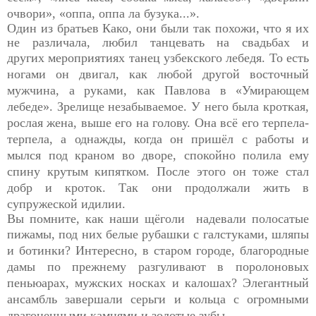
очвори», «оппа, оппа ла бузука...».
Один из братьев Како, они были так похожи, что я их
не
различала, любил танцевать на свадьбах и
других
мероприятиях танец узбекского лебедя. То есть
ногами он двигал, как любой другой восточный
мужчина, а руками, как Павлова в «Умирающем
лебеде». Зрелище незабываемое. У него была кроткая,
рослая жена, выше его на голову. Она всё его терпела-
терпела, а однажды, когда он пришёл с работы и
мылся под краном во дворе, спокойно полила ему
спину крутым кипятком. После этого он тоже стал
добр и кроток. Так они продолжали жить в
супружеской идилии.
Вы помните, как наши щёголи надевали полосатые
пижамы,
под них белые рубашки с галстуками, шляпы
и ботинки? Интересно, в старом городе, благородные
дамы по прежнему разгуливают в поролоновых
пеньюарах, мужских носках и калошах? Элегантный
ансамбль завершали серьги и кольца с огромными
драгоценными камнями и золотые зубы.