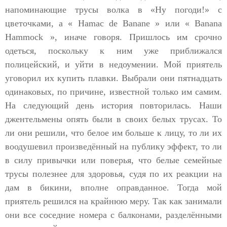
напоминающие трусы волка в «Ну погоди!» с
цветочками, а « Hamac de Banane » или « Banana
Hammock », иначе говоря. Пришлось им срочно
одеться, поскольку к ним уже приближался
полицейский, и уйти в недоумении. Мой приятель
уговорил их купить плавки. Выбрали они пятнадцать
одинаковых, по причине, известной только им самим.
На следующий день история повторилась. Наши
джентельмены опять были в своих белых трусах. То
ли они решили, что белое им больше к лицу, то ли их
воодушевил произведённый на публику эффект, то ли
в силу привычки или поверья, что белые семейные
трусы полезнее для здоровья, судя по их реакции на
дам в бикини, вполне оправданное. Тогда мой
приятель решился на крайнюю меру. Так как занимали
они все соседние номера с балконами, разделёнными