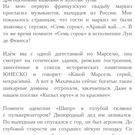
На мою первую французскую свадьбу маркиз
пригласил
музыкантов, выходцев из России. Мне
показалось странным, что гости и маркиз не были
знакомы с сертаки, «Семь сорок», «Аравай вай....». В
то же время помните «Семь сорок» в исполнении Луи
де Фюнеса?
Идём мы с одной дагестанкой по Марселю, она
смотрит на
готические здания, римские построения,
занесённые в список исторических памятников
ЮНЕСКО и говорит: «Какой Марсель серий,
некрасивий. А вот в Махачкала сейчас богатые такие
шикарные домины отгрохали, закачаешься. Даже в
нашем посёлке «Кызыл юрте» и то красивее».
Помните одеколон «Шипр» в голубой склянке
с
пульверизатором? Двоюродный дед им заливался.
По выходным он спускался с гор, он был агроном. До
глубокой старости он сохранил лёгкую походку. Со