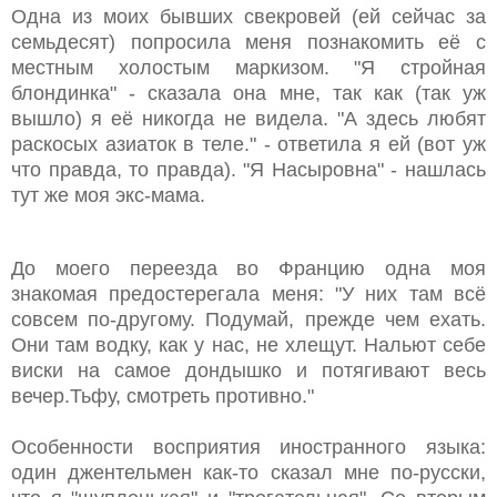
Одна из моих бывших свекровей (ей сейчас за
семьдесят) попросила меня познакомить её с
местным холостым маркизом. "Я стройная
блондинка" - сказала она мне, так как (так уж
вышло) я её никогда не видела. "А здесь любят
раскосых азиаток в теле." - ответила я ей (вот уж
что правда, то правда). "Я Насыровна" - нашлась
тут же моя экс-мама.
До моего переезда во Францию одна моя
знакомая предостерегала меня: "У них там всё
совсем по-другому. Подумай, прежде чем ехать.
Они там водку, как у нас, не хлещут. Нальют себе
виски на самое дондышко и потягивают весь
вечер.Тьфу, смотреть противно."
Особенности восприятия иностранного языка:
один джентельмен как-то сказал мне по-русски,