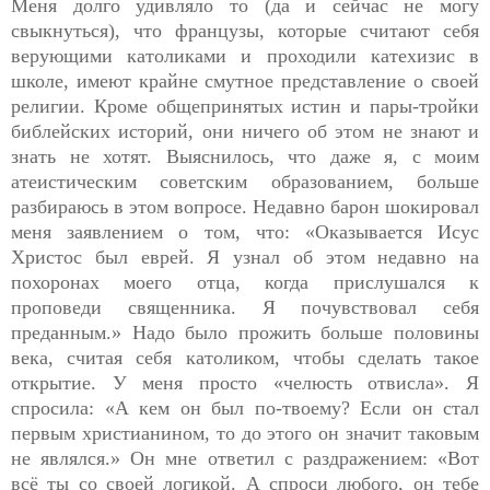
Меня долго удивляло то (да и сейчас не могу
свыкнуться), что французы, которые считают себя
верующими католиками и проходили катехизис в
школе, имеют крайне смутное представление о своей
религии. Кроме общепринятых истин и пары-тройки
библейских историй, они ничего об этом не знают и
знать не хотят. Выяснилось, что даже я, с моим
атеистическим советским образованием, больше
разбираюсь в этом вопросе. Недавно барон шокировал
меня заявлением о том, что: «Оказывается Исус
Христос был еврей. Я узнал об этом недавно на
похоронах моего отца, когда прислушался к
проповеди священника. Я почувствовал себя
преданным.» Надо было прожить больше половины
века, считая себя католиком, чтобы сделать такое
открытие. У меня просто «челюсть отвисла». Я
спросила: «А кем он был по-твоему? Если он стал
первым христианином, то до этого он значит таковым
не являлся.» Он мне ответил с раздражением: «Вот
всё ты со своей логикой. А спроси любого, он тебе