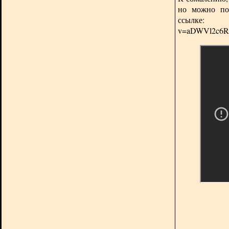
но можно по
ссы
v=aDWVl2c6RI