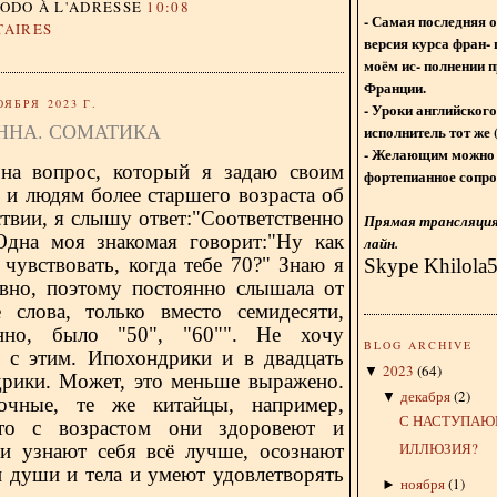
DODO
À L'ADRESSE
10:08
- Самая последняя 
TAIRES
версия курса фран- 
моём ис- полнении п
Франции.
ОЯБРЯ 2023 Г.
- Уроки английского
ННА. СОМАТИКА
исполнитель тот же 
- Желающим можно 
 на вопрос, который я задаю своим
фортепианное сопро
 и людям более старшего возраста об
твии, я слышу ответ:"Соответственно
Прямая трансляция 
 Одна моя знакомая говорит:"Ну как
лайн.
чувствовать, когда тебе 70?" Знаю я
Skype Khilola
авно, поэтому постоянно слышала от
 слова, только вместо семидесяти,
енно, было "50", "60"". Не хочу
BLOG ARCHIVE
я с этим. Ипохондрики и в двадцать
2023
(
64
)
▼
дрики. Может, это меньше выражено.
декабря
(
2
)
▼
очные, те же китайцы, например,
С НАСТУПАЮ
что с возрастом они здоровеют и
ИЛЛЮЗИЯ?
и узнают себя всё лучше, осознают
и души и тела и умеют удовлетворять
ноября
(
1
)
►