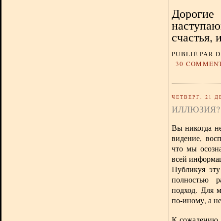
Дорогие 
наступаю
счастья, 
PUBLIÉ PAR 
30 COMMEN
ЧЕТВЕРГ, 21 Д
ИЛЛЮЗИЯ?
Вы никогда не
видение, вос
что мы осозн
всей информац
Публикуя эту
полностью р
подход. Для 
по-иному, а н
К сожалению, 