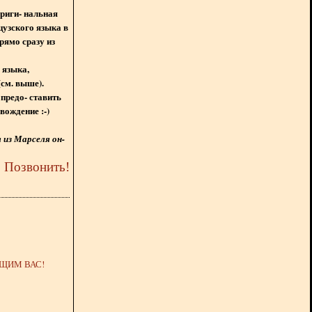
ориги- нальная
цузского языка в
рямо сразу из
 языка,
(см. выше).
предо- ставить
вождение :-)
из Марселя он-
5
Позвонить
!
ЩИМ ВАС!