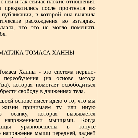
с с ней и так сейчас плохие отношения.
и прекратились после прочтения ею
 публикации, в которой она выявила
ические расхождения во взглядах.
мала, что это не могло помешать
бе.
МАТИКА ТОМАСА ХАННЫ
Томаса Ханны - это систем
a
нервно-
 переобучения (на основе метода
йза), которая помогает освободиться
обрести свободу в движениях тела.
своей основе имеет идею о то, что мы
 жизни принимаем ту или иную
ую осанку, которая вызывается
и напряжёнными мышцами. Когда
шцы уравновешены в тонусе
е напряжение мышц передней, задней