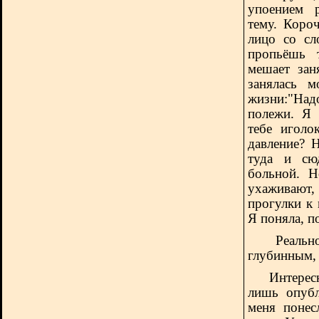
упоением 
тему. Коро
лицо со сл
пропьёшь 
мешает зан
занялась 
жизни:"Над
полежи. Я 
тебе иголо
давление? 
туда и сюд
больной. Н
ухаживают
прогулки к
Я поняла, п
Реальн
глубинным,
Интересно,
лишь опуб
меня понес