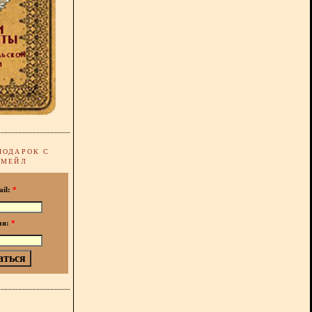
ПОДАРОК С
-МЕЙЛ
ail:
*
мя:
*
!