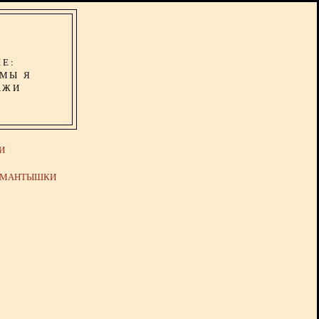
ИЕ:
ОМЫ Я
АЖИ
И
Й МАНТЫШКИ