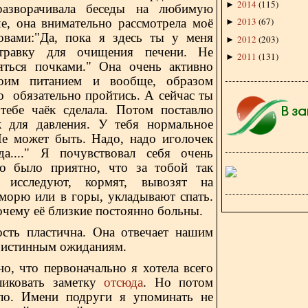
2014
(
115
)
►
разворачивала беседы на любимую
2013
(
67
)
че, она внимательно рассмотрела моё
►
овами:"Да, пока я здесь ты у меня
2012
(
203
)
►
травку для очищения печени. Не
2011
(
131
)
►
яться почками." Она очень активно
моим питанием и вообще, образом
о обязательно пройтись. А сейчас ты
тебе чаёк сделала. Потом поставлю
к для давления. У тебя нормальное
Не может быть. Надо, надо иголочек
а...." Я почувствовал себя очень
о было приятно, что за тобой так
, исследуют, кормят, вывозят на
 морю или в горы, укладывают спать.
очему её близкие постоянно больны.
ость пластична. Она отвечает нашим
 истинным ожиданиям.
 что первоначально я хотела всего
ликовать заметку
отсюда
. Но потом
ло. Имени подруги я упоминать не