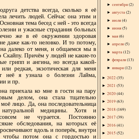
сентября
(
2
)
►
га детства всегда, сколько я её
августа
(
2
)
►
ела лечить людей. Сейчас она этим и
июля
(
4
)
►
Основная тема бесед с ней - это всегда
июня
(
5
)
►
олезни и ужасные страдания больных
ечно же в её окружении здоровая
мая
(
6
)
►
не даже как-то неловко. И то потому,
апреля
(
5
)
►
она далеко от меня, и общаемся мы в
марта
(
12
)
►
 Скайпу. Причём у людей не какие-то
февраля
(
13
)
►
ые грипп и ангина, но всегда какой-
января
(
12
)
 или редкая, экзотическая для меня
►
т неё я узнала о болезни Лайма,
2022
(
35
)
►
ии и пр.
2021
(
53
)
►
она приехала ко мне в гости на пару
2020
(
44
)
►
рвым делом, она стала тщательно
2019
(
63
)
►
 моё лицо. Да, она последовательница
2018
(
169
)
►
, натуральной медицины. Хотя и
овсем не чурается. Постоянно
2017
(
39
)
►
сякие обследования, на которых её
2016
(
41
)
►
росвечивают вдоль и поперёк, внутри
2015
(
52
)
►
, чтобы потом она с гордостью и