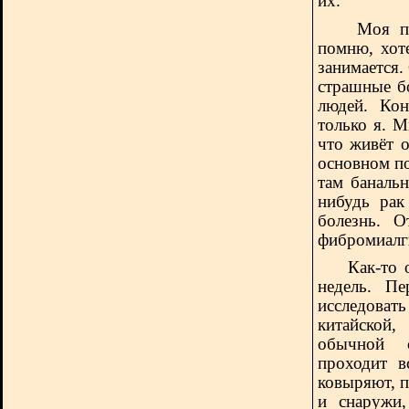
их.
Моя подру
помню, хот
занимается. 
страшные б
людей. Кон
только я. М
что живёт 
основном по
там банальн
нибудь рак
болезнь. О
фибромиалг
Как-то 
недель. Пе
исследовать
китайской
обычной с
проходит в
ковыряют, п
и снаружи