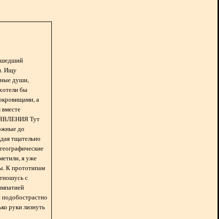
асшедший
н. Ищу
нные души,
хотели бы
окровищами, а
 вместе
БЪЯВЛЕНИЯ Тут
ожные до
ждая тщательно
 географические
метили, я уже
ды. К прототипам
отношусь с
импатией
 и подобострастно
лько руки лизнуть