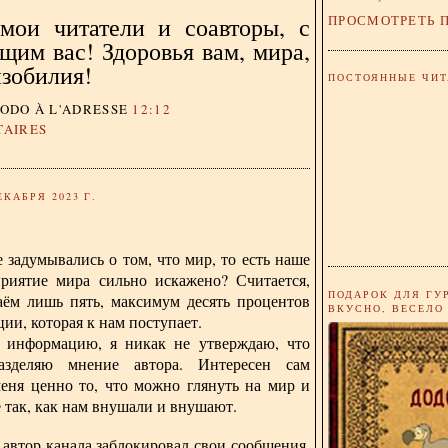
ПРОСМОТРЕТЬ 
мои читатели и соавторы, с
щим вас! Здоровья вам, мира,
изобилия!
ПОСТОЯННЫЕ ЧИТ
DODO
À L'ADRESSE
12:12
TAIRES
ЕКАБРЯ 2023 Г.
 задумывались о том, что мир, то есть наше
приятие мира сильно искажено? Считается,
ПОДАРОК ДЛЯ ГУ
аём лишь пять, максимум десять процентов
ВКУСНО, ВЕСЕЛО
ии, которая к нам поступает.
 информацию, я никак не утверждаю, что
азделяю мнение автора. Интересен сам
меня ценно то, что можно глянуть на мир и
е так, как нам внушали и внушают.
автор канала заблокировал свои сообщения,