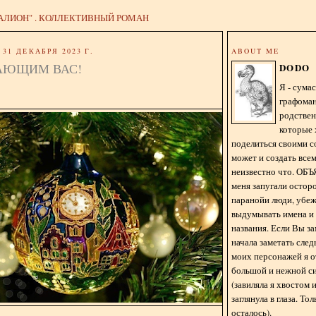
АЛИОН" . КОЛЛЕКТИВНЫЙ РОМАН
31 ДЕКАБРЯ 2023 Г.
ABOUT ME
АЮЩИМ ВАС!
DODO
Я - сум
графома
родстве
которые 
поделиться своими с
может и создать всем
неизвестно что. О
меня запугали остор
паранойи люди, убе
выдумывать имена и
названия. Если Вы за
начала заметать сле
моих персонажей я 
большой и нежной с
(завиляла я хвостом
заглянула в глаза. То
осталось).