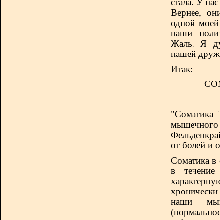
стала. У на
Вернее, он
одной моей
наши полит
Жаль. Я ду
нашей друж
Итак:
СО
"Соматика 
мышечного
Фельденкра
от болей и 
Соматика в 
в течение
характерн
хроническ
наши мы
(нормально