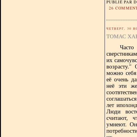
PUBLIÉ PAR 
26 COMMEN
ЧЕТВЕРГ, 30 Н
ТОМАС ХА
Часто
сверстникам
их самочувс
возрасту."
можно себя 
её очень д
неё эти же
соотвтеств
соглашатьс
лет ипохон
Люди вост
считают, 
умнеют. Он
потребност