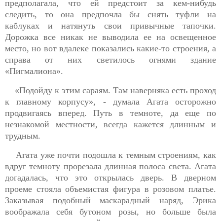
предполагала, что ей предстоит за кем-нибудь
следить, то она предпочла бы снять туфли на
каблуках и натянуть свои привычные тапочки.
Дорожка все никак не выводила ее на освещенное
место, но вот вдалеке показались какие-то строения, а
справа от них светилось огнями здание
«Пигмалиона».
«Подойду к этим сараям. Там наверняка есть проход
к главному корпусу», - думала Агата осторожно
продвигаясь вперед. Путь в темноте, да еще по
незнакомой местности, всегда кажется длинным и
трудным.
Агата уже почти подошла к темным строениям, как
вдруг темноту прорезала длинная полоса света. Агата
догадалась, что это открылась дверь. В дверном
проеме стояла объемистая фигура в розовом платье.
Заказывая подобный маскарадный наряд, Эрика
воображала себя бутоном розы, но больше была