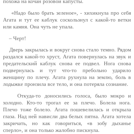
похожа на кочан розовой капусты.
«Надо было брать зеленое», - хихикнула про себя
Агата и тут ее каблук соскользнул с какой-то ветки
или камня. Она чуть не упала.
– Черт!
Дверь закрылась и вокруг снова стало темно. Рядом
раздался какой-то хруст, Агата повернулась на звук и
предательский каблук снова ее подвел. Нога снова
подвернулась и тут что-то пребольно ударило
женщину по плечу. Агата рухнула на землю, боль в
лодыжке пронзила все тело, и она потеряла сознание.
Откуда-то доносились голоса, было мокро и
холодно. Кто-то трогал ее за плечо. Болела нога.
Плечо тоже болело. Агата пошевелилась и открыла
глаза. Над
ней нависли два белых пятна. Агата хотела
закричать, но как говориться, «в зобу дыханье
сперло», и она только жалобно пискнула.