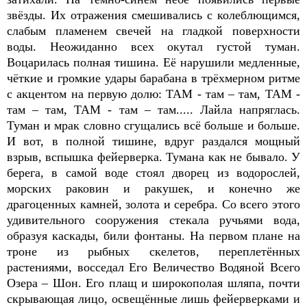
звёзды. Их отражения смешивались с колеблющимся,
слабым пламенем свечей на гладкой поверхности
воды. Неожиданно всех окутал густой туман.
Воцарилась полная тишина. Её нарушили медленные,
чёткие и громкие удары барабана в трёхмерном ритме
с акцентом на первую долю: ТАМ - там – там, ТАМ -
там – там, ТАМ - там – там..... Лайла напряглась.
Туман и мрак словно сгущались всё больше и больше.
И вот, в полной тишине, вдруг раздался мощный
взрыв, вспышка фейерверка. Тумана как не бывало. У
берега, в самой воде стоял дворец из водорослей,
морских раковин и ракушек, и конечно же
драгоценных камней, золота и серебра. Со всего этого
удивительного сооружения стекала ручьями вода,
образуя каскады, били фонтаны. На первом плане на
троне из рыбных скелетов, переплетённых
растениями, восседал Его Величество Водяной Всего
Озера – Шон. Его плащ и широкополая шляпа, почти
скрывающая лицо, освещённые лишь фейерверками и