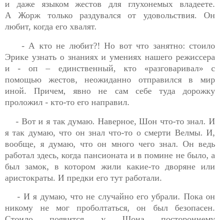
и даже языком жестов для глухонемых владеете.
А
Жорж
только раздувался от удовольствия. Он
любит, когда его хвалят.
- А кто не любит?! Но вот что занятно: стоило
Эрике узнать о знаниях и умениях нашего режиссера
и - оп – единственный, кто «разговаривал» с
помощью жестов, неожиданно отправился в мир
иной. Причем, явно не сам себе туда дорожку
проложил - кто-то его направил.
- Вот и я так думаю. Наверное, Шон что-то знал. И
я так думаю, что он знал что-то о смерти Велмы. И,
вообще, я думаю, что он много чего знал. Он ведь
работал здесь, когда пансионата и в помине не было, а
был замок, в котором жили какие-то дворяне или
аристократы. И предки его тут работали.
- И я думаю, что не случайно его убрали. Пока он
никому не мог проболтаться, он был безопасен.
Стоило появится у Шона постороннему