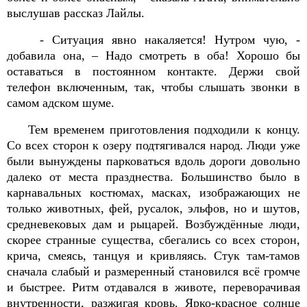
выслушав рассказ Лайлы.
- Ситуация явно накаляется! Нутром чую, -
добавила она, – Надо смотреть в оба! Хорошо бы
оставаться в постоянном контакте. Держи свой
телефон включенным, так, чтобы слышать звонки в
самом адском шуме.
Тем временем приготовления подходили к концу.
Со всех сторон к озеру подтягивался народ. Люди уже
были вынуждены парковаться вдоль дороги довольно
далеко от места празднества. Большинство было в
карнавальных костюмах, масках, изображающих не
только животных, фей, русалок, эльфов, но и шутов,
средневековых дам и рыцарей. Возбуждённые люди,
скорее странные существа, сбегались со всех сторон,
крича, смеясь, танцуя и кривляясь. Стук там-тамов
сначала слабый и размеренный становился всё громче
и быстрее. Ритм отдавался в животе, переворачивая
внутренности, разжигая кровь. Ярко-красное солнце