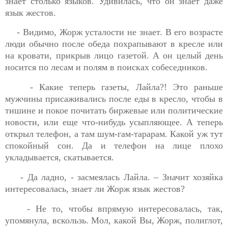
знает столько языков. Удивилась, что он знает даже
язык жестов.
- Видимо, Жорж усталости не знает. В его возрасте
люди обычно после обеда похрапывают в кресле или
на кровати, прикрыв лицо газетой. А он целый день
носится по лесам и полям в поисках собеседников.
- Какие теперь газеты, Лайла?! Это раньше
мужчины присаживались после еды в кресло, чтобы в
тишине и покое почитать биржевые или политические
новости, или еще что-нибудь усыпляющее. А теперь
открыл телефон, а там шум-гам-тарарам. Какой уж тут
спокойный сон. Да и телефон на лице плохо
укладывается, скатывается.
- Да ладно, - засмеялась Лайла. – Значит хозяйка
интересовалась, знает ли
Жорж
язык жестов?
- Не то, чтобы впрямую интересовалась, так,
упомянула, вскользь. Мол, какой Вы,
Жорж
, полиглот,