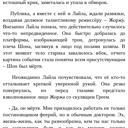
истошный крик, заметалась и упала в обморок.
Публика, а вместе с ней и Лайла, ждали развязки,
воздавая должное талантливому режиссёру – Жоржу.
Внезапно Лайла поняла, что действительно случилось
что-то непредвиденное. Она быстро добралась до
платформы, изображающей трон, дотронулась до
плеча Шона, заглянув в лицо под полами шляпы. В
этот момент тело старика завалилось вбок, отчего
картина события стала понятна всем присутствующим
– Шон был мёртв.
Неожиданно Лайла почувствовала, что её кто-то
отталкивает крепкой уверенной рукой. Она резко
повернулась, но перед глазами предстало
взволнованное лицо Жоржа со скулящим Греем.
- Да, он мёртв. Мне приходилось работать не только
постановщиком феерий, но и обычным доктором. Эх,
жизнь-жизнь, как ты разнообразна, кем ты нас только
не заставляешь быть и как ты можешь нелепо