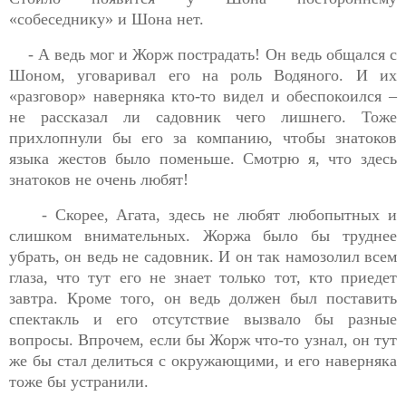
«собеседнику» и Шона нет.
- А ведь мог и Жорж пострадать! Он ведь общался с
Шоном, уговаривал его на роль Водяного. И их
«разговор» наверняка кто-то видел и обеспокоился –
не
рассказал ли садовник чего лишнего. Тоже
прихлопнули бы его за компанию, чтобы знатоков
языка жестов было поменьше. Смотрю я, что здесь
знатоков не очень любят!
- Скорее, Агата, здесь не любят любопытных и
слишком внимательных.
Жорж
а было бы труднее
убрать, он ведь не садовник. И он так намозолил всем
глаза, что тут его не знает только тот, кто приедет
завтра. Кроме того, он ведь должен был поставить
спектакль и его отсутствие вызвало бы разные
вопросы. Впрочем, если бы
Жорж
что-то узнал, он тут
же бы стал делиться с окружающими, и его наверняка
тоже бы устранили.