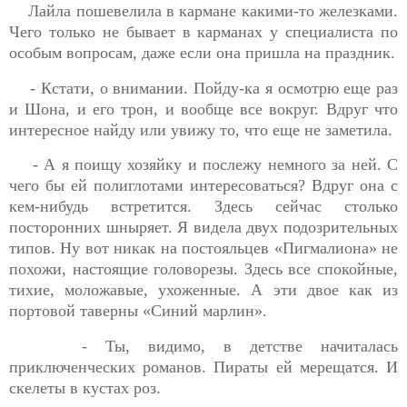
Лайла пошевелила в кармане какими-то железками.
Чего только не бывает в карманах у специалиста по
особым вопросам, даже если она пришла на праздник.
- Кстати, о внимании. Пойду-ка я осмотрю еще раз
и Шона, и его трон, и вообще все вокруг. Вдруг что
интересное найду или увижу то, что еще не заметила.
- А я поищу хозяйку и послежу немного за ней. С
чего бы ей полиглотами интересоваться? Вдруг она с
кем-нибудь встретится. Здесь сейчас столько
посторонних шныряет. Я видела двух подозрительных
типов. Ну вот никак на постояльцев «Пигмалиона» не
похожи, настоящие головорезы. Здесь все спокойные,
тихие, моложавые, ухоженные. А эти двое как из
портовой таверны «Синий марлин».
- Ты, видимо, в детстве начиталась
приключенческих романов. Пираты ей мерещатся. И
скелеты в кустах роз.