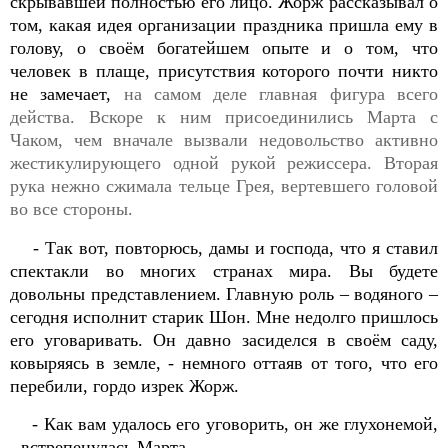
скрывавшей полностью его лицо. Жорж рассказывал о
том, какая идея организации праздника пришла ему в
голову, о своём богатейшем опыте и о том, что
человек в плаще, присутствия которого почти никто
не замечает,
на самом деле главная фигура всего
действа. Вскоре к ним присоединились Марта с
Чаком, чем вначале вызвали недовольство активно
жестикулирующего одной рукой режиссера. Вторая
рука нежно сжимала тельце Грея, вертевшего головой
во все стороны.
- Так вот, повторюсь, дамы и господа, что я ставил
спектакли во многих странах мира. Вы будете
довольны представлением. Главную роль – водяного –
сегодня исполнит старик Шон. Мне недолго пришлось
его уговаривать. Он давно засиделся в своём саду,
ковыряясь в земле, - немного оттаяв от того, что его
перебили, гордо изрек Жорж.
- Как вам удалось его уговорить, он же глухонемой,
- встрепенулась Марта.