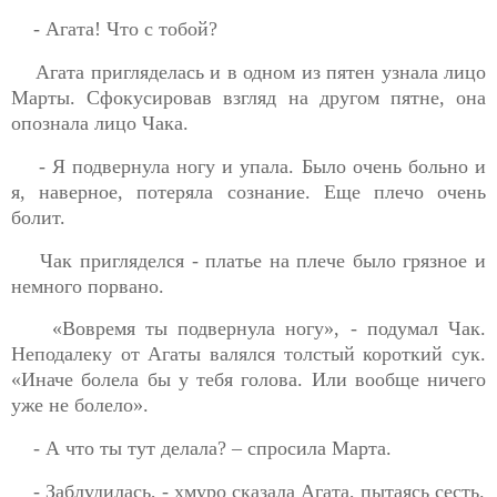
- Агата! Что с тобой?
Агата пригляделась и в одном из пятен узнала лицо
Марты. Сфокусировав взгляд на другом пятне, она
опознала лицо Чака.
- Я подвернула ногу и упала. Было очень больно и
я, наверное, потеряла сознание. Еще плечо очень
болит.
Чак пригляделся - платье на плече было грязное и
немного порвано.
«Вовремя ты подвернула ногу», - подумал Чак.
Неподалеку от Агаты валялся толстый короткий сук.
«Иначе болела бы у тебя голова. Или вообще ничего
уже не болело».
- А что ты тут делала? – спросила Марта.
- Заблудилась, - хмуро сказала Агата, пытаясь сесть.