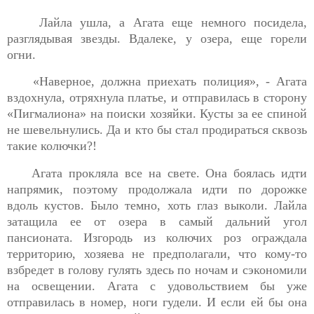
Лайла ушла, а Агата еще немного посидела,
разглядывая звезды. Вдалеке, у озера, еще горели
огни.
«Наверное, должна приехать полиция», - Агата
вздохнула, отряхнула платье, и отправилась в сторону
«Пигмалиона» на поиски хозяйки. Кусты за ее спиной
не шевельнулись. Да и кто бы стал продираться сквозь
такие колючки?!
Агата прокляла все на свете. Она боялась идти
напрямик, поэтому продолжала идти по дорожке
вдоль кустов. Было темно, хоть глаз выколи. Лайла
затащила ее от озера в самый дальний угол
пансионата. Изгородь из колючих роз ограждала
территорию, хозяева не предполагали, что кому-то
взбредет в голову гулять здесь по ночам и сэкономили
на освещении. Агата с удовольствием бы уже
отправилась в номер, ноги гудели. И если ей бы она