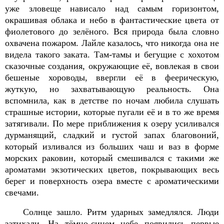
уже зловеще нависало над самым горизонтом,
окрашивая облака и небо в фантастические цвета от
фиолетового до зелёного. Вся природа была словно
охвачена пожаром. Лайле казалось, что никогда она не
видела такого заката. Там-тамы и бегущие с хохотом
сказочные создания, окружающие её, вовлекая в свои
бешеные хороводы, ввергли её в феерическую,
жуткую, но захватывающую реальность. Она
вспомнила, как в детстве по ночам любила слушать
страшные истории, которые пугали её и в то же время
затягивали. По мере приближения к озеру усиливался
дурманящий, сладкий и густой запах благовоний,
который изливался из больших чаш и ваз в форме
морских раковин, который смешивался с такими же
ароматами экзотических цветов, покрывающих весь
берег и поверхность озера вместе с ароматическими
свечами.
Солнце зашло. Ритм ударных замедлялся. Люди
затихали. На тёмно-синем небе появились первые