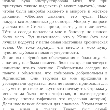
нельзя. Бува инструктировала меня, что при
приступах тяжело выдыхать (а может вдыхать), надо,
чтобы были микробы какие-то в мокроте и жёсткое
дыхание. «Жёсткое дыхание, это чушь. Надо
накуриться хорошенько до осмотра. Мокроту попроси
у астматика.» Стала я прикидывать, у кого же астма.
Тёти и соседи поплевали мне в баночку, но шансов
было мало. Тут выяснилось, что у Жени (это моя
лучшая подруга) у папы самая настоящая хроническая
астма. Он тоже харкнул, что внесло в мою душу
чувство глубокого покоя и уверенности.
Легли мы с Бувой для обследования в больницу. На
анкетах у нас была наклеена большая красная звезда и
написано что-то военное. Любопытным соседям по
палате я объяснила, что собираюсь добровольцем в
Афганистан. Они табуном ко мне приходили и
уговаривали одуматься пока не поздно, приносили для
аргументации всякие вкусности почему-то. Стрижка у
меня тогда была почти тифозная, в подтверждение
(почему «почти тифозная» это отдельная история).
Дали нам всякие баночки для анализов. Утром пошла
я за ними в туалет. Туалет был самый