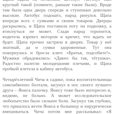
круглый
такой (помните, раньше такие были). Вроде
там была одна дверь спереди и ступеньки довольно
высокие. Автобус подошёл, народ ринулся. Щапа
впереди всех с сумками и своим товаром. Дверцы
раскрылись, и Щапа поставила ногу на подножку, а
втиснуться не может. Сзади народ торопится,
водитель взревел мотором и кричит, что ждать не
будет. Щапа прочно застряла в дверях. Товар у неё
знатный, да и сумки здоровенные. Тут она
повернулась и бросла клич: «Братья, подсобите!».
Мужики обрадовались: «Давно бы так, тётушка».
Радостно налегли молодецкими плечами, и Щапа
пробкой влетела в кабину автобуса.
Четырёхлетний Чича в садике, пока воспитательницы
самозабвенно болтали, засунул в нос своего лучшего
друга – Яниса палочку. Янису тоже было интересно и,
видимо, не больно. А может исследовательское
любопытство было сильнее боли. Засунул так глубоко,
что пришлось везти Яниса в больницу и хирургически
вмешиваться. Чича потом мне рассказывал: «Я