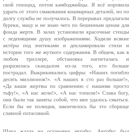
свой геноцид, потом камбоджийцы. Я всё норовила
удрать от этого смакования кошмарных деталей, но по
долгу службы не получалось. В перерывах предлагали
буреки, мацу и не знаю чего по бешенным ценам для
фонда жертв. В залах установили красочные стенды
с
леденящими душу
изображениями. Ходили всякие
актёры под зонтиками и декламировали стихи и
истории того же жуткого содержания. В общем, как в
любом триллере, обстановка нагнеталась и
разразилась скандалом из-за того, кто больше
пострадал. Выкрикивались цифры: «Наших погибло
десять миллионов!». «А наших в сто раз больше!»,
«Да ваши жертвы по сравнению с нашими просто
тьфу!», «А нас жгли!», «А нас топили!» Слава богу,
они были так заняты собой, что мне удалось смыться.
Если бы не полиция, закончилось бы это сборище
славной потасовкой.
Щапа ждала на остановке автобус. Автобус был