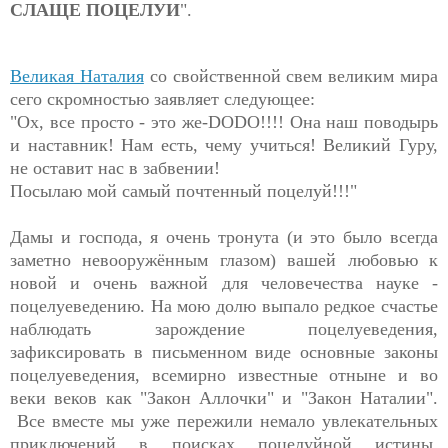
СЛАЩЕ ПОЦЕЛУИ
".
Великая Наталия
со свойственной свем великим мира
сего скромностью заявляет следующее:
"Ох, все просто - это же-DODO!!!! Она наш поводырь
и наставник! Нам есть, чему учиться! Великий Гуру,
не оставит нас в забвении!
Посылаю мой самый почтенный поцелуй!!!"
Дамы и господа, я очень тронута (и это было всегда
заметно невооружённым глазом) вашей любовью к
новой и очень важной для человечества науке -
поцелуеведению. На мою долю выпало редкое счастье
наблюдать зарождение поцелуеведения,
зафиксировать в письменном виде основные законы
поцелуеведения, всемирно известные отныне и во
веки веков как "Закон Аллочки" и "Закон Наталии".
Все вместе мы уже пережили немало увлекательных
приключений в поисках поцелуйной истины.