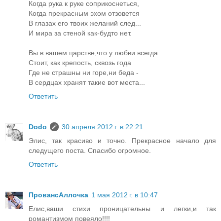
Когда рука к руке соприкоснеться,
Когда прекрасным эхом отзовется
В глазах его твоих желаний след...
И мира за стеной как-будто нет.
Вы в вашем царстве,что у любви всегда
Стоит, как крепость, сквозь года
Где не страшны ни горе,ни беда -
В сердцах хранят такие вот места...
Ответить
Dodo
30 апреля 2012 г. в 22:21
Элис, так красиво и точно. Прекрасное начало для
следущего поста. Спасибо огромное.
Ответить
ПровансАллочка
1 мая 2012 г. в 10:47
Елис,ваши стихи проницательны и легки,и так
романтизмом повеяло!!!!