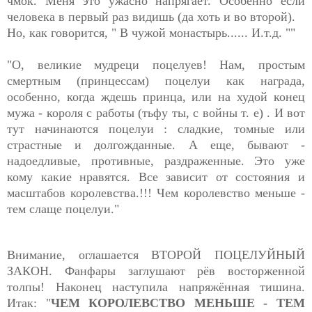
чмок. Меня это ужасно напрягает. Особенно если
человека в первый раз видишь (да хоть и во второй).
Но, как говорится, " В чужой монастырь...... И.т.д. ""
"О, великие мудреци поцелуев! Нам, простым
смертным
(принцессам) поцелуи как награда,
особенно, когда ждешь принца, или на худой конец
мужа - короля с работы (тьфу ты, с войны т. е) . И вот
тут начинаются поцелуи : сладкие, томные или
страстные и долгожданные. А еще, бывают -
надоедливые, противные, раздраженные. Это уже
кому какие нравятся. Все зависит от состояния и
масштабов королевства.!!! Чем королевство меньше -
тем слаще поцелуи."
Внимание, оглашается ВТОРОЙ ПОЦЕЛУЙНЫЙ
ЗАКОН. Фанфары заглушают рёв восторженной
толпы! Наконец наступила напряжённая тишина.
Итак: "
ЧЕМ КОРОЛЕВСТВО МЕНЬШЕ - ТЕМ