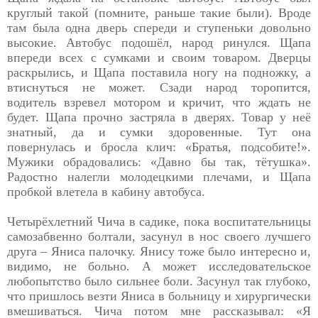
круглый
такой (помните, раньше такие были). Вроде
там была одна дверь спереди и ступеньки довольно
высокие. Автобус подошёл, народ ринулся. Щапа
впереди всех с сумками и своим товаром. Дверцы
раскрылись, и Щапа поставила ногу на подножку, а
втиснуться не может. Сзади народ торопится,
водитель взревел мотором и кричит, что ждать не
будет. Щапа прочно застряла в дверях. Товар у неё
знатный, да и сумки здоровенные. Тут она
повернулась и бросла клич: «Братья, подсобите!».
Мужики обрадовались: «Давно бы так, тётушка».
Радостно налегли молодецкими плечами, и Щапа
пробкой влетела в кабину автобуса.
Четырёхлетний Чича в садике, пока воспитательницы
самозабвенно болтали, засунул в нос своего лучшего
друга – Яниса палочку. Янису тоже было интересно и,
видимо, не больно. А может исследовательское
любопытство было сильнее боли. Засунул так глубоко,
что пришлось везти Яниса в больницу и хирургически
вмешиваться. Чича потом мне рассказывал: «Я