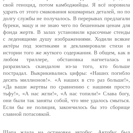
свой геноцид, потом камбоджийцы. Я всё норовила
удрать от этого смакования кошмарных деталей, но по
долгу службы не получалось. В перерывах предлагали
буреки, мацу и не знаю чего по бешенным ценам для
фонда жертв. В залах установили красочные стенды
с
леденящими душу
изображениями. Ходили всякие
актёры под зонтиками и декламировали стихи и
истории того же жуткого содержания. В общем, как в
любом триллере, обстановка нагнеталась и
разразилась скандалом из-за того, кто больше
пострадал. Выкрикивались цифры: «Наших погибло
десять миллионов!». «А наших в сто раз больше!»,
«Да ваши жертвы по сравнению с нашими просто
тьфу!», «А нас жгли!», «А нас топили!» Слава богу,
они были так заняты собой, что мне удалось смыться.
Если бы не полиция, закончилось бы это сборище
славной потасовкой.
Щапа ждала на остановке автобус. Автобус был