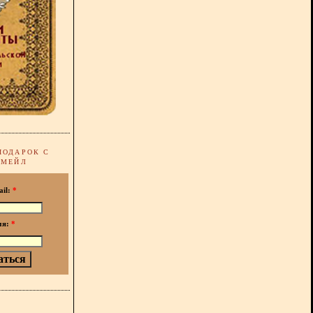
ПОДАРОК С
-МЕЙЛ
ail:
*
мя:
*
!