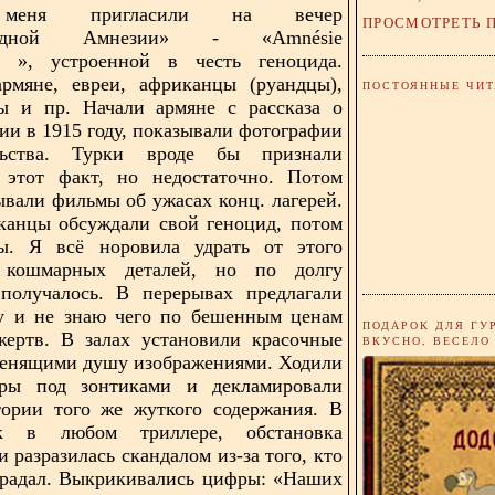
 меня пригласили на вечер
ПРОСМОТРЕТЬ 
родной Амнезии» - «Amnésie
ale », устроенной в честь геноцида.
армяне, евреи, африканцы (руандцы),
ПОСТОЯННЫЕ ЧИТ
ы и пр. Начали армяне с рассказа о
ции в 1915 году, показывали фотографии
льства. Турки вроде бы признали
 этот факт, но недостаточно. Потом
ывали фильмы об ужасах конц. лагерей.
канцы обсуждали свой геноцид, потом
ы. Я всё норовила удрать от этого
 кошмарных деталей, но по долгу
получалось. В перерывах предлагали
цу и не знаю чего по бешенным ценам
ПОДАРОК ДЛЯ ГУ
жертв. В залах установили красочные
ВКУСНО, ВЕСЕЛО
денящими душу
изображениями. Ходили
ёры под зонтиками и декламировали
тории того же жуткого содержания. В
к в любом триллере, обстановка
и разразилась скандалом из-за того, кто
традал. Выкрикивались цифры: «Наших