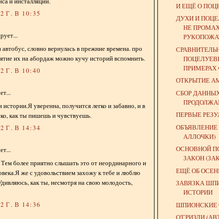
са и инсталляций.
И ЕЩЁ О ПОЦ
 Г. В 10:35
ДУХИ И ПОЦЕ
НЕ ПРОМА
ует...
РУКОПОЖ
 автобус, словно вернулась в прежние времена. про
СРАВНИТЕЛЬ
зятие их на абордаж можно кучу историй вспомнить.
ПОЦЕЛУЕВЕ
ПРИМЕРАХ Ф
 Г. В 10:40
ОТКРЫТИЕ А
т...
СБОР ДАННЫ
ПРОДОЛЖА
 истории.Я уверенна, получится легко и забавно, и в
ПЕРВЫЕ РЕЗУЛ
око, как ты пишешь и чувствуешь.
ОБЪЯВЛЕНИЕ 
 Г. В 14:34
АЛЛОЧКИ)
ОСНОВНОЙ П
т...
ЗАКОН (ЗА
 Тем более приятно слышать это от неординарного и
ЕЩЁ ОБ ОСЕН
овека.Я же с удовольствием захожу к тебе и люблю
Удивляюсь, как ты, несмотря на свою молодость,
ЗАВЯЗКА ШП
ИСТОРИИ
 Г. В 14:36
ШПИОНСКИЕ 
О'ГРИЗЛИ (АВ