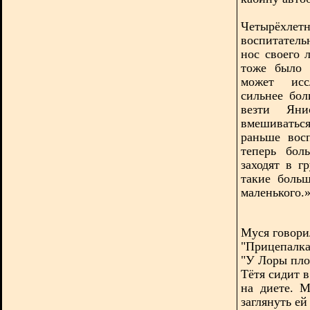
Четырёхл
воспитатель
нос своего 
тоже было 
может исс
сильнее бол
везти Яни
вмешиватьс
раньше вос
теперь бол
заходят в г
такие боль
маленького.
Муся говорил
"Прицепалка
"У Лоры пло
Тётя сидит в
на диете. М
заглянуть ей