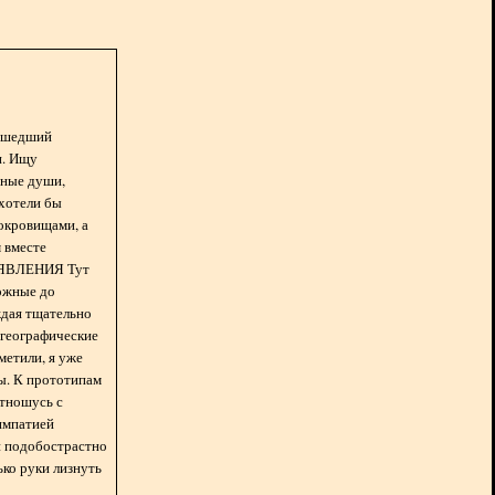
асшедший
н. Ищу
нные души,
хотели бы
окровищами, а
 вместе
БЪЯВЛЕНИЯ Тут
ожные до
ждая тщательно
 географические
метили, я уже
ды. К прототипам
отношусь с
импатией
 и подобострастно
лько руки лизнуть