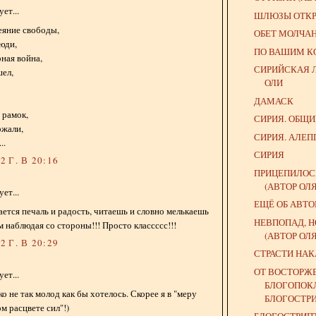
ет...
ШЛЮЗЫ ОТКРЫ
веяние свободы,
ОБЕТ МОЛЧА
юди,
ПО ВАШИМ 
рная война,
СИРИЙСКАЯ 
шел,
ОЛИ
ДАМАСК
 рамок,
СИРИЯ. ОБЩ
ржали,
СИРИЯ. АЛЕП
..
СИРИЯ
 Г. В 20:16
ПРИЦЕПИЛОС
(АВТОР ОЛ
ет...
ЕЩЁ ОБ АВТ
ается печаль и радость, читаешь и словно мелькаешь
НЕВПОПАД, Н
м наблюдая со стороны!!! Просто классссс!!!
(АВТОР ОЛ
 Г. В 20:29
СТРАСТИ НА
ОТ ВОСТОРЖ
ет...
БЛОГОПОК
о не так молод как бы хотелось. Скорее я в "меру
БЛОГОСТР
м расцвете сил"!)