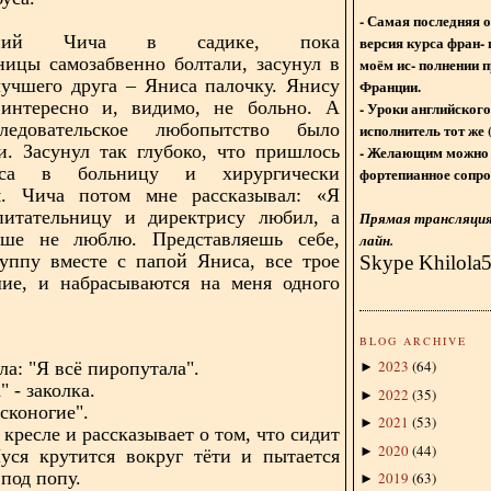
- Самая последняя 
етний Чича в садике, пока
версия курса фран- 
ницы самозабвенно болтали, засунул в
моём ис- полнении п
лучшего друга – Яниса палочку. Янису
Франции.
интересно и, видимо, не больно. А
- Уроки английского
ледовательское любопытство было
исполнитель тот же 
и. Засунул так глубоко, что пришлось
- Желающим можно 
са в больницу и хирургически
фортепианное сопро
я. Чича потом мне рассказывал: «Я
питательницу и директрису любил, а
Прямая трансляция 
ьше не люблю. Представляешь себе,
лайн.
руппу вместе с папой Яниса, все трое
Skype Khilola
шие, и набрасываются на меня одного
»
BLOG ARCHIVE
2023
(
64
)
а: "Я всё пиропутала".
►
" - заколка.
2022
(
35
)
►
сконогие".
2021
(
53
)
►
 кресле и рассказывает о том, что сидит
2020
(
44
)
►
уся крутится вокруг тёти и пытается
 под попу.
2019
(
63
)
►