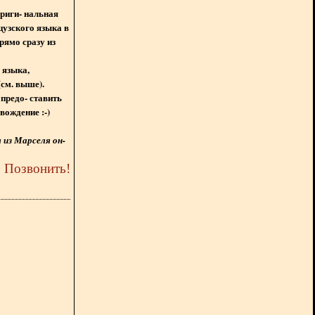
ориги- нальная
цузского языка в
рямо сразу из
 языка,
(см. выше).
предо- ставить
вождение :-)
из Марселя он-
5
Позвонить
!