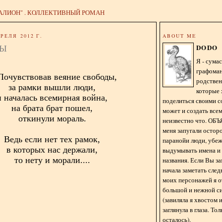
АЛИОН" . КОЛЛЕКТИВНЫЙ РОМАН
РЕЛЯ 2012 Г.
ABOUT ME
СЫ
DODO
Я - сум
графома
.Почувствовав веяние свободы,
родстве
за рамки вышли люди,
которые 
и началась всемирная война,
поделиться своими с
на брата брат пошел,
может и создать всем
откинули мораль.
неизвестно что. О
меня запугали остор
Ведь если нет тех рамок,
паранойи люди, убе
в которых нас держали,
выдумывать имена и
то нету и морали....
названия. Если Вы за
начала заметать сле
моих персонажей я 
большой и нежной с
(завиляла я хвостом
заглянула в глаза. То
осталось).