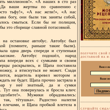
ять миллионов!». «А наших в сто раз
 «Да ваши жертвы по сравнению с
сто тьфу!», «А нас жгли!», «А нас
ава богу, они были так заняты собой,
алось смыться. Если бы не полиция,
 бы это сборище славной потасовкой.
 на остановке автобус. Автобус был
кой (помните, раньше такие были).
была одна дверь спереди и ступеньки
ПОЛУЧИТЕ СВОЙ 
высокие. Автобус подошёл, народ
ДОСТАВКОЙ НА И
апа впереди всех с сумками и своим
верцы раскрылись, и Щапа поставила
Ваш e-m
ножку, а втиснуться не может. Сзади
пится, водитель взревел мотором и
Ваше и
ждать не будет. Щапа прочно застряла в
овар у неё знатный, да и сумки
. Тут она повернулась и бросла клич:
одсобите!». Мужики обрадовались:
так, тётушка». Радостно налегли
и плечами, и Щапа пробкой влетела в
СЛУШАЙТЕ СЮДА
уса.