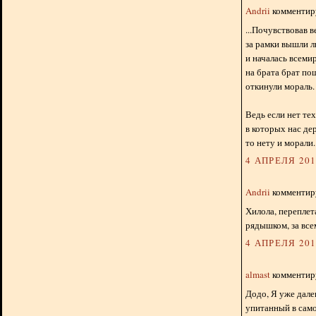
Andrii
комментиру
...Почувствовав 
за рамки вышли л
и началась всеми
на брата брат по
откинули мораль.
Ведь если нет тех
в которых нас де
то нету и морали..
4 АПРЕЛЯ 2012
Andrii
комментиру
Хилола, переплет
рядышком, за все
4 АПРЕЛЯ 2012
almast
комментиру
Додо, Я уже далек
упитанный в само