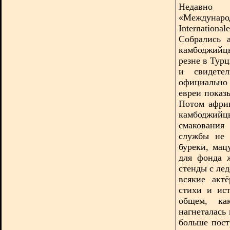
Недавно
«Междуна
Internation
Собрались 
камбоджийц
резне в Тур
и свидете
официально
евреи показ
Потом афри
камбоджийц
смакования
службы не 
буреки, ма
для фонда 
стенды с
ле
всякие акт
стихи и ис
общем, ка
нагнеталась 
больше пос