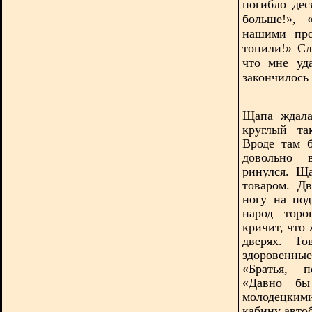
погибло дес
больше!»,
нашими про
топили!» Сл
что мне уд
закончилось
Щапа ждала
круглый
та
Вроде там 
довольно 
ринулся. Щ
товаром. Д
ногу на под
народ торо
кричит, что 
дверях. Т
здоровенные
«Братья, п
«Давно бы 
молодецким
кабину автоб