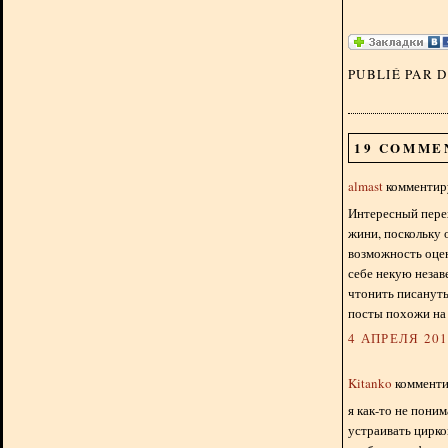
PUBLIÉ PAR 
19 COMME
almast
комментиру
Интересный перех
жини, поскольку 
возможность оцен
себе некую незав
чтонить писануть!
посты похожи на
4 АПРЕЛЯ 2012
Kitanko
комментир
я как-то не пони
устраивать цирко