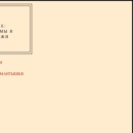
ИЕ:
ОМЫ Я
АЖИ
И
Й МАНТЫШКИ