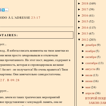
2018
(
169
)
►
2017
(
39
)
►
2016
(
41
)
►
DODO
À L'ADRESSE
23:17
2015
(
52
)
►
2014
(
115
)
►
2013
(
67
)
►
NTAIRES:
2012
(
203
)
▼
ет...
декабря
(
9
)
►
од.. Я избегал писать комменты на твои заметки из
ноября
(
5
)
►
они меня просто зачаровывали и отключали
октября
(
5
)
►
ки прочитанного. Но этот пост, видимо, содержит в
сентября
(
13
)
►
ершенность, которая и спровоцировала желание
августа
(
8
)
 Ан нет - не получается! Но очень нравится!) Твои
►
 картины. Они замечательно самодостаточны.
июля
(
13
)
►
 Г. В 09:28
июня
(
16
)
►
мая
(
24
)
►
ует...
апреля
(
36
)
▼
маю, зачем из таких трагических мероприятий
ВТОРОЙ ПОЦ
вое представление с клоунадой. память, она не
ЗАКОН (ЗАК