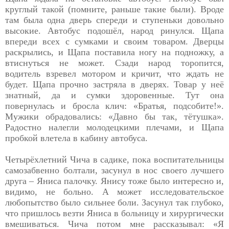
круглый
такой (помните, раньше такие были). Вроде
там была одна дверь спереди и ступеньки довольно
высокие. Автобус подошёл, народ ринулся. Щапа
впереди всех с сумками и своим товаром. Дверцы
раскрылись, и Щапа поставила ногу на подножку, а
втиснуться не может. Сзади народ торопится,
водитель взревел мотором и кричит, что ждать не
будет. Щапа прочно застряла в дверях. Товар у неё
знатный, да и сумки здоровенные. Тут она
повернулась и бросла клич: «Братья, подсобите!».
Мужики обрадовались: «Давно бы так, тётушка».
Радостно налегли молодецкими плечами, и Щапа
пробкой влетела в кабину автобуса.
Четырёхлетний Чича в садике, пока воспитательницы
самозабвенно болтали, засунул в нос своего лучшего
друга – Яниса палочку. Янису тоже было интересно и,
видимо, не больно. А может исследовательское
любопытство было сильнее боли. Засунул так глубоко,
что пришлось везти Яниса в больницу и хирургически
вмешиваться. Чича потом мне рассказывал: «Я