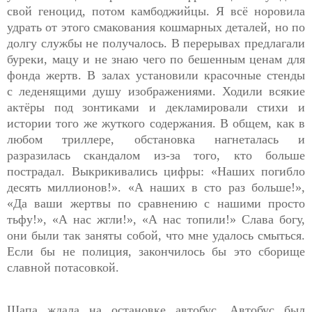
свой геноцид, потом камбоджийцы. Я всё норовила
удрать от этого смакования кошмарных деталей, но по
долгу службы не получалось. В перерывах предлагали
буреки, мацу и не знаю чего по бешенным ценам для
фонда жертв. В залах установили красочные стенды
с
леденящими душу
изображениями. Ходили всякие
актёры под зонтиками и декламировали стихи и
истории того же жуткого содержания. В общем, как в
любом триллере, обстановка нагнеталась и
разразилась скандалом из-за того, кто больше
пострадал. Выкрикивались цифры: «Наших погибло
десять миллионов!». «А наших в сто раз больше!»,
«Да ваши жертвы по сравнению с нашими просто
тьфу!», «А нас жгли!», «А нас топили!» Слава богу,
они были так заняты собой, что мне удалось смыться.
Если бы не полиция, закончилось бы это сборище
славной потасовкой.
Щапа ждала на остановке автобус. Автобус был