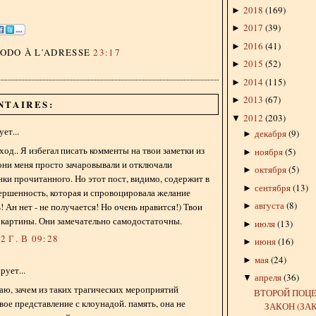
2018
(
169
)
►
2017
(
39
)
►
2016
(
41
)
►
DODO
À L'ADRESSE
23:17
2015
(
52
)
►
2014
(
115
)
►
2013
(
67
)
►
NTAIRES:
2012
(
203
)
▼
ет...
декабря
(
9
)
►
од.. Я избегал писать комменты на твои заметки из
ноября
(
5
)
►
они меня просто зачаровывали и отключали
октября
(
5
)
►
ки прочитанного. Но этот пост, видимо, содержит в
сентября
(
13
)
►
ершенность, которая и спровоцировала желание
августа
(
8
)
 Ан нет - не получается! Но очень нравится!) Твои
►
 картины. Они замечательно самодостаточны.
июля
(
13
)
►
 Г. В 09:28
июня
(
16
)
►
мая
(
24
)
►
ует...
апреля
(
36
)
▼
маю, зачем из таких трагических мероприятий
ВТОРОЙ ПОЦ
вое представление с клоунадой. память, она не
ЗАКОН (ЗАК