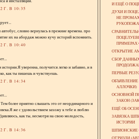
са и инсталляций.
И ЕЩЁ О ПОЦ
 Г. В 10:35
ДУХИ И ПОЦЕ
НЕ ПРОМА
ует...
РУКОПОЖ
 автобус, словно вернулась в прежние времена. про
СРАВНИТЕЛЬ
зятие их на абордаж можно кучу историй вспомнить.
ПОЦЕЛУЕВЕ
ПРИМЕРАХ Ф
 Г. В 10:40
ОТКРЫТИЕ А
т...
СБОР ДАННЫ
ПРОДОЛЖА
 истории.Я уверенна, получится легко и забавно, и в
ПЕРВЫЕ РЕЗУЛ
око, как ты пишешь и чувствуешь.
ОБЪЯВЛЕНИЕ 
 Г. В 14:34
АЛЛОЧКИ)
ОСНОВНОЙ П
т...
ЗАКОН (ЗА
 Тем более приятно слышать это от неординарного и
ЕЩЁ ОБ ОСЕН
овека.Я же с удовольствием захожу к тебе и люблю
Удивляюсь, как ты, несмотря на свою молодость,
ЗАВЯЗКА ШП
ИСТОРИИ
 Г. В 14:36
ШПИОНСКИЕ 
О'ГРИЗЛИ (АВ