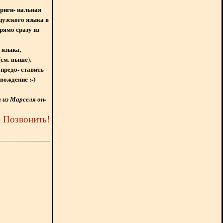
ориги- нальная
цузского языка в
рямо сразу из
 языка,
(см. выше).
предо- ставить
вождение :-)
из Марселя он-
5
Позвонить
!