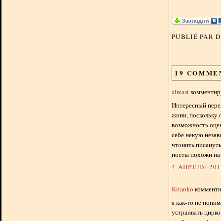
PUBLIÉ PAR 
19 COMME
almast
комментиру
Интересный перех
жини, поскольку 
возможность оцен
себе некую незав
чтонить писануть!
посты похожи на
4 АПРЕЛЯ 2012
Kitanko
комментир
я как-то не пони
устраивать цирко