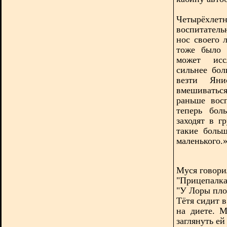
Четырёхл
воспитатель
нос своего 
тоже было 
может исс
сильнее бол
везти Яни
вмешиватьс
раньше вос
теперь бол
заходят в г
такие боль
маленького.
Муся говорил
"Прицепалка
"У Лоры пло
Тётя сидит в
на диете. М
заглянуть ей