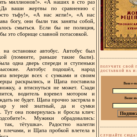
ять миллионов!». «А наших в сто раз
 «Да ваши жертвы по сравнению с
сто тьфу!», «А нас жгли!», «А нас
ава богу, они были так заняты собой,
алось смыться. Если бы не полиция,
 бы это сборище славной потасовкой.
 на остановке автобус. Автобус был
кой (помните, раньше такие были).
была одна дверь спереди и ступеньки
ПОЛУЧИТЕ СВОЙ 
высокие. Автобус подошёл, народ
ДОСТАВКОЙ НА И
апа впереди всех с сумками и своим
верцы раскрылись, и Щапа поставила
Ваш e-m
ножку, а втиснуться не может. Сзади
пится, водитель взревел мотором и
Ваше и
ждать не будет. Щапа прочно застряла в
овар у неё знатный, да и сумки
. Тут она повернулась и бросла клич:
одсобите!». Мужики обрадовались:
так, тётушка». Радостно налегли
и плечами, и Щапа пробкой влетела в
СЛУШАЙТЕ СЮДА
уса.