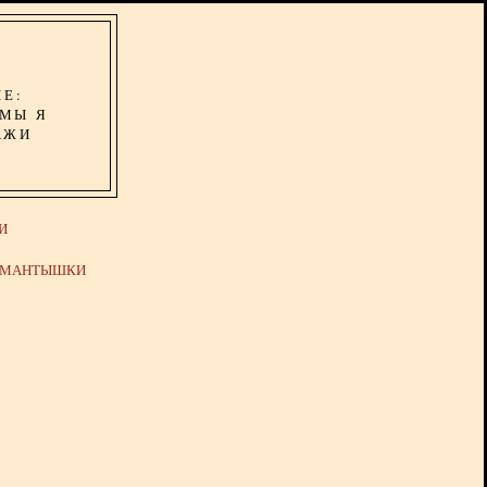
ИЕ:
ОМЫ Я
АЖИ
И
Й МАНТЫШКИ