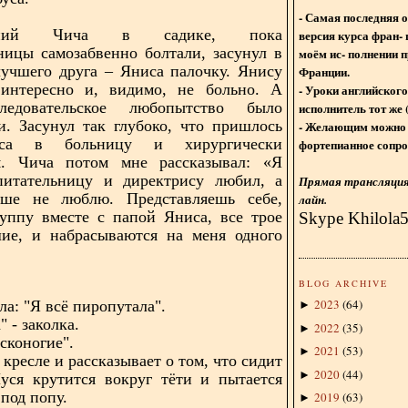
- Самая последняя 
етний Чича в садике, пока
версия курса фран- 
ницы самозабвенно болтали, засунул в
моём ис- полнении п
лучшего друга – Яниса палочку. Янису
Франции.
интересно и, видимо, не больно. А
- Уроки английского
ледовательское любопытство было
исполнитель тот же 
и. Засунул так глубоко, что пришлось
- Желающим можно 
са в больницу и хирургически
фортепианное сопро
я. Чича потом мне рассказывал: «Я
питательницу и директрису любил, а
Прямая трансляция 
ьше не люблю. Представляешь себе,
лайн.
руппу вместе с папой Яниса, все трое
Skype Khilola
шие, и набрасываются на меня одного
»
BLOG ARCHIVE
2023
(
64
)
а: "Я всё пиропутала".
►
" - заколка.
2022
(
35
)
►
сконогие".
2021
(
53
)
►
 кресле и рассказывает о том, что сидит
2020
(
44
)
►
уся крутится вокруг тёти и пытается
 под попу.
2019
(
63
)
►