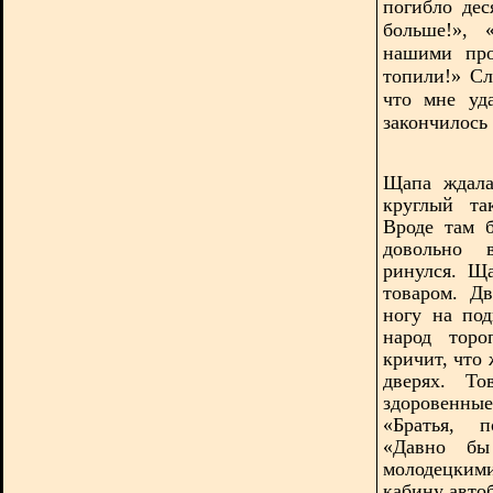
погибло дес
больше!»,
нашими про
топили!» Сл
что мне уд
закончилось
Щапа ждала
круглый
та
Вроде там 
довольно 
ринулся. Щ
товаром. Д
ногу на под
народ торо
кричит, что 
дверях. Т
здоровенные
«Братья, п
«Давно бы 
молодецким
кабину автоб