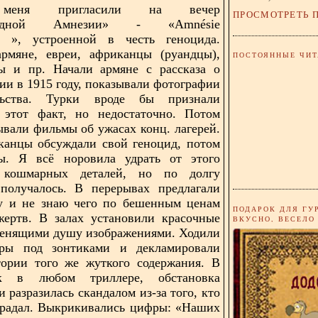
 меня пригласили на вечер
ПРОСМОТРЕТЬ 
родной Амнезии» - «Amnésie
ale », устроенной в честь геноцида.
армяне, евреи, африканцы (руандцы),
ПОСТОЯННЫЕ ЧИТ
ы и пр. Начали армяне с рассказа о
ции в 1915 году, показывали фотографии
льства. Турки вроде бы признали
 этот факт, но недостаточно. Потом
ывали фильмы об ужасах конц. лагерей.
канцы обсуждали свой геноцид, потом
ы. Я всё норовила удрать от этого
 кошмарных деталей, но по долгу
получалось. В перерывах предлагали
цу и не знаю чего по бешенным ценам
ПОДАРОК ДЛЯ ГУ
жертв. В залах установили красочные
ВКУСНО, ВЕСЕЛО
денящими душу
изображениями. Ходили
ёры под зонтиками и декламировали
тории того же жуткого содержания. В
к в любом триллере, обстановка
и разразилась скандалом из-за того, кто
традал. Выкрикивались цифры: «Наших