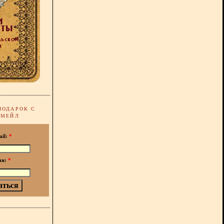
ПОДАРОК С
-МЕЙЛ
ail:
*
мя:
*
!