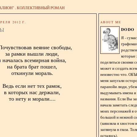
АЛИОН" . КОЛЛЕКТИВНЫЙ РОМАН
РЕЛЯ 2012 Г.
ABOUT ME
СЫ
DODO
Я - сум
графома
.Почувствовав веяние свободы,
родстве
за рамки вышли люди,
которые 
и началась всемирная война,
поделиться своими с
на брата брат пошел,
может и создать всем
откинули мораль.
неизвестно что. О
меня запугали остор
Ведь если нет тех рамок,
паранойи люди, убе
в которых нас держали,
выдумывать имена и
то нету и морали....
названия. Если Вы за
начала заметать сле
моих персонажей я 
большой и нежной с
(завиляла я хвостом
заглянула в глаза. То
осталось).