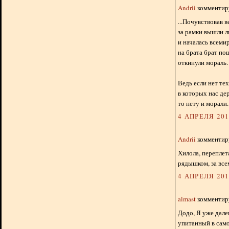
Andrii
комментиру
...Почувствовав 
за рамки вышли л
и началась всеми
на брата брат по
откинули мораль.
Ведь если нет тех
в которых нас де
то нету и морали..
4 АПРЕЛЯ 2012
Andrii
комментиру
Хилола, переплет
рядышком, за все
4 АПРЕЛЯ 2012
almast
комментиру
Додо, Я уже далек
упитанный в само