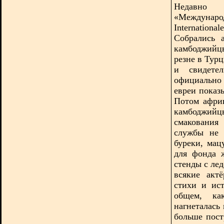
Недавно
«Междуна
Internation
Собрались 
камбоджийц
резне в Тур
и свидете
официально
евреи показ
Потом афри
камбоджийц
смакования
службы не 
буреки, ма
для фонда 
стенды с
ле
всякие акт
стихи и ис
общем, ка
нагнеталась 
больше пос