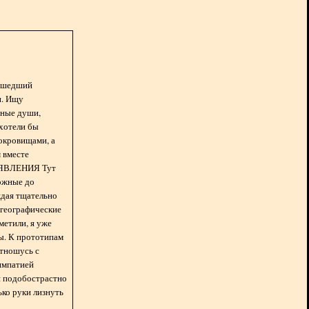
асшедший
н. Ищу
нные души,
хотели бы
окровищами, а
 вместе
БЪЯВЛЕНИЯ Тут
ожные до
ждая тщательно
 географические
метили, я уже
ды. К прототипам
отношусь с
импатией
 и подобострастно
лько руки лизнуть