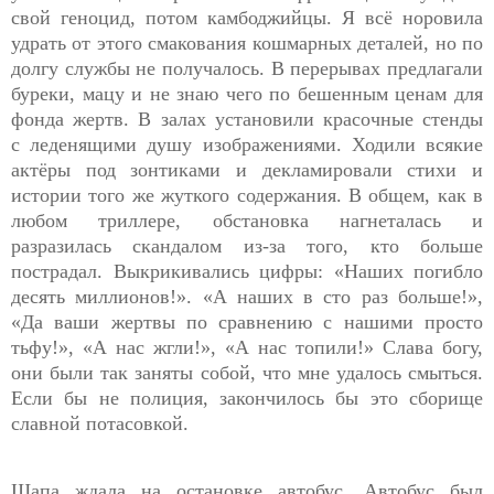
свой геноцид, потом камбоджийцы. Я всё норовила
удрать от этого смакования кошмарных деталей, но по
долгу службы не получалось. В перерывах предлагали
буреки, мацу и не знаю чего по бешенным ценам для
фонда жертв. В залах установили красочные стенды
с
леденящими душу
изображениями. Ходили всякие
актёры под зонтиками и декламировали стихи и
истории того же жуткого содержания. В общем, как в
любом триллере, обстановка нагнеталась и
разразилась скандалом из-за того, кто больше
пострадал. Выкрикивались цифры: «Наших погибло
десять миллионов!». «А наших в сто раз больше!»,
«Да ваши жертвы по сравнению с нашими просто
тьфу!», «А нас жгли!», «А нас топили!» Слава богу,
они были так заняты собой, что мне удалось смыться.
Если бы не полиция, закончилось бы это сборище
славной потасовкой.
Щапа ждала на остановке автобус. Автобус был