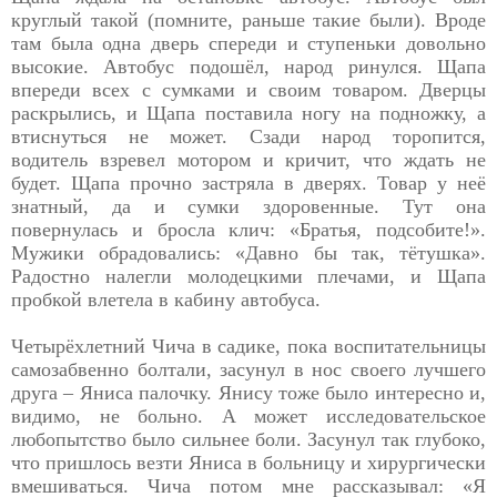
круглый
такой (помните, раньше такие были). Вроде
там была одна дверь спереди и ступеньки довольно
высокие. Автобус подошёл, народ ринулся. Щапа
впереди всех с сумками и своим товаром. Дверцы
раскрылись, и Щапа поставила ногу на подножку, а
втиснуться не может. Сзади народ торопится,
водитель взревел мотором и кричит, что ждать не
будет. Щапа прочно застряла в дверях. Товар у неё
знатный, да и сумки здоровенные. Тут она
повернулась и бросла клич: «Братья, подсобите!».
Мужики обрадовались: «Давно бы так, тётушка».
Радостно налегли молодецкими плечами, и Щапа
пробкой влетела в кабину автобуса.
Четырёхлетний Чича в садике, пока воспитательницы
самозабвенно болтали, засунул в нос своего лучшего
друга – Яниса палочку. Янису тоже было интересно и,
видимо, не больно. А может исследовательское
любопытство было сильнее боли. Засунул так глубоко,
что пришлось везти Яниса в больницу и хирургически
вмешиваться. Чича потом мне рассказывал: «Я