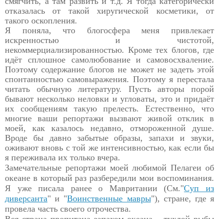
смягчить, а там развить и т.д. Я тогда
категорически
отказалась от такой хиругической косметики, от
такого оскопления.
Я поняла, что блогосфера меня привлекает
искренностью и чистотой,
некоммерциализированностью. Кроме тех блогов,
где
идёт сплошное самолюбование и самовосхваление.
Поэтому содержание блогов не может не задеть этой
спонтанностью самовыражения. Поэтому я перестала
читать обычную литературу. Пусть авторы порой
бывают несколько неловки и угловаты, это и придаёт
их сообщениям такую прелесть. Естественно, что
многие ваши репортажи вызвают живой отклик в
моей, как казалось недавно, отмороженной душе.
Вроде бы давно забытые образы, запахи и звуки,
оживают вновь с той же интенсивностью, как если бы
я переживала их только вчера.
Замечательные репортажи моей любимой Пелагеи об
океане в который раз разбередили мои воспоминания.
Я уже писала ранее о Мавритании (См."
Суп из
диверсанта
" и "
Воинственные мавры
"), стране, где я
провела часть своего отрочества.
Вся страна пропитана запахом океана – тухлой рыбы