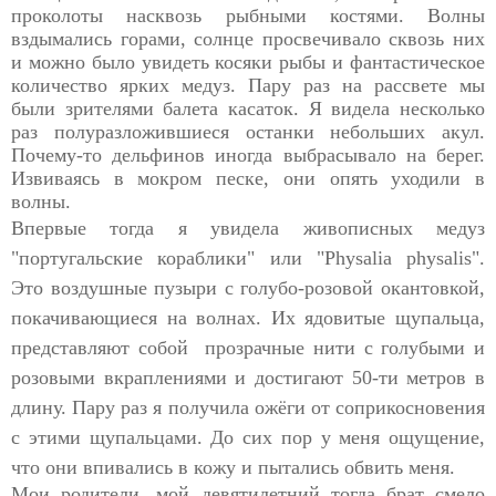
проколоты насквозь рыбными костями. Волны
вздымались горами, солнце просвечивало сквозь них
и можно было увидеть косяки рыбы и фантастическое
количество ярких медуз. Пару раз на рассвете мы
были зрителями балета касаток. Я видела несколько
раз полуразложившиеся останки небольших акул.
Почему-то дельфинов иногда выбрасывало на берег.
Извиваясь в мокром песке, они опять уходили в
волны.
Впервые тогда я увидела живописных медуз
"португальские
кораблики" или "Physalia physalis".
Это воздушные пузыри с
голубо-розовой окантовкой,
покачивающиеся на волнах.
Их ядовитые щупальца,
представляют собой
прозрачные нити с голубыми и
розовыми вкраплениями и
достигают 50-ти метров в
длину. Пару раз я получила ожёги от соприкосновения
с этими щупальцами. До сих пор у меня ощущение,
что они впивались в кожу и пытались обвить меня.
Мои родители, мой девятилетний тогда брат смело