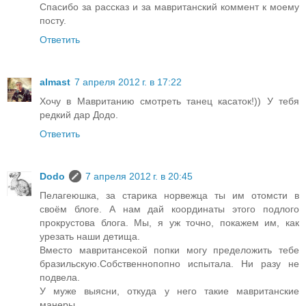
Спасибо за рассказ и за мавританский коммент к моему
посту.
Ответить
almast
7 апреля 2012 г. в 17:22
Хочу в Мавританию смотреть танец касаток!)) У тебя
редкий дар Додо.
Ответить
Dodo
7 апреля 2012 г. в 20:45
Пелагеюшка, за старика норвежца ты им отомсти в
своём блоге. А нам дай координаты этого подлого
прокрустова блога. Мы, я уж точно, покажем им, как
урезать наши детища.
Вместо мавритансекой попки могу пределожить тебе
бразильскую.Собственнопопно испытала. Ни разу не
подвела.
У муже выясни, откуда у него такие мавританские
манеры.