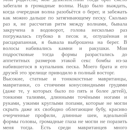
забегали в громадные волны. Надо было выждать,
когда очередная волна разобьётся о берег, и забежать
как можно дальше по затягивающему песку. Сколько
раз я, не рассчитав ритм между волнами, бывала
закручена в водоворот, голова несколько раз
погружалась глубоко в песок и, оглушённая и
расцарапанная, я бывала выброшена на берег. В
волосы набивались камни и ракушки. Мои
подростковые тогда формы разрастались до
аппетитных размеров этакой секс бомбы из-за
набившегося в купальник песка. Моего брата и его
друзей это зрелище приводило в полный восторг.
Высокие, статные и тонкокостные мавританцы,
мавританки, со стоячими конусовидными грудями
(даже те, у которых было по пять и более детей),
тонкими талиями, длинными точёными ногами и
руками, узкими круглыми попами, которые не могли
скрыть даже их свободно облегающие бубу, красиво
очерченные профили, длинные шеи, идеальной
формы головы, громадные глаза не могли не поразить
меня тогда. Есть среди мавританцев много