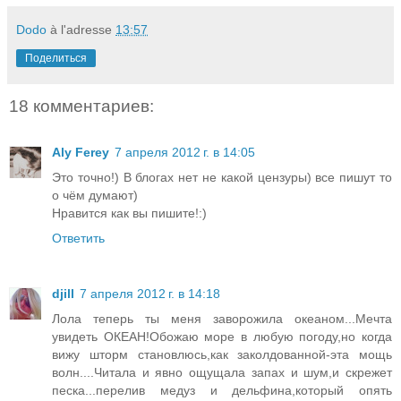
Dodo
à l'adresse
13:57
Поделиться
18 комментариев:
Aly Ferey
7 апреля 2012 г. в 14:05
Это точно!) В блогах нет не какой цензуры) все пишут то
о чём думают)
Нравится как вы пишите!:)
Ответить
djill
7 апреля 2012 г. в 14:18
Лола теперь ты меня заворожила океаном...Мечта
увидеть ОКЕАН!Обожаю море в любую погоду,но когда
вижу шторм становлюсь,как заколдованной-эта мощь
волн....Читала и явно ощущала запах и шум,и скрежет
песка...перелив медуз и дельфина,который опять