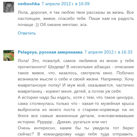
verbochka
7 апреля 2012 г. в 16:09
Лола, дорогая, я так люблю твои рассказы за жизнь. Все
настоящее, живое, спасибо тебе. Пиши нам на радость
почаще :)) Об океане мечтаю, ага.
Ответить
Pelageya, русская американка
7 апреля 2012 г. в 16:33
Лола! Это, пожалуй, самое любимое из мною у тебя
прочитанного! Шедевр! В нескольких абзацах - описание
такое живое, что, казалось, смотрела кино. Побочно
возникали мысли о себе и своей жизни. Например: Хочу
мавританскую попку! И муж мой, оказывается, частично
мавританец - кормит меня, детей, а потом уж себя.
А истории надо бы издать, хотя с тем, что такое цензура,
сама столкнулась только что - какая-то музейная крыса
выбросила из моего поста о старике-норвежце на их
блоге все самые жизненные детали, очеловечивавшие
историю. Рррррр... Думаю, ругаться или нет.
Очень интересно, каким бы ты увидела тот берег
сейчас? В командировку надо тебя туда отправить.