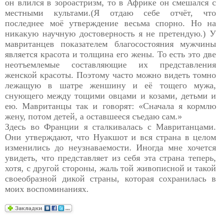
он влился в зороастризм, то в Африке он смешался с
местными культами.(Я отдаю себе отчёт, что
последнее моё утверждение весьма спорно. Но на
никакую научную достоверность я не претендую.) У
мавританцев показателем благосостояния мужчины
является красота и толщина его жены. То есть это две
неотъемлемые составляющие их представления
женской красоты. Поэтому часто можно видеть томно
лежащую в шатре женшину и её тощего мужа,
снующего между тощими овцами и козами, детьми и
ею. Мавританцы так и говорят: «Сначала я кормлю
жену, потом детей, а оставшееся съедаю сам.»
Здесь во Франции я сталкивалась с Мавританцами.
Они утверждают, что Нуакшот и вся страна в целом
изменились до неузнаваемости. Иногда мне хочется
увидеть, что представляет из себя эта страна теперь,
хотя, с другой стороны, жаль той живописной и такой
своеобразной дикой страны, которая сохранилась в
моих воспоминаниях.