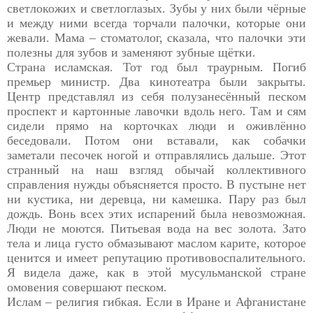
светлокожих и светлоглазых. Зубы у них были чёрные
и между ними всегда торчали палочки, которые они
жевали. Мама – стоматолог, сказала, что палочки эти
полезны для зубов и заменяют зубные щётки.
Страна исламская. Тот год был траурным. Погиб
премьер министр. Два кинотеатра были закрыты.
Центр представлял из себя полузанесённый песком
проспект и картонные лавочки вдоль него. Там и сям
сидели прямо на корточках люди и оживлённо
беседовали. Потом они вставали, как собачки
заметали песочек ногой и отправлялись дальше. Этот
странный на наш взгляд обычай коллективного
справления нужды объясняется просто. В пустыне нет
ни кустика, ни деревца, ни камешка. Пару раз был
дождь. Вонь всех этих испарений была невозможная.
Люди не моются. Питьевая вода на вес золота. Зато
тела и лица густо обмазывают маслом карите, которое
ценится и имеет репутацию противовоспалительного.
Я видела даже, как в этой мусульманской стране
омовения совершают песком.
Ислам – религия гибкая. Если в Иране и Афганистане