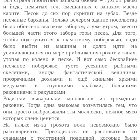
и йода, немытых тел, смешанных с запахом масла
карите. Песок до сих пор скрипит на зубах. Везде
песчаные барханы. Только вечером здание посольства
было обнесено высоким забором, а уже утром, вместо
большей части этого забора горы песка. Для того,
чтобы подступиться к океанскому побережью, надо
было выйти из машины и долго идти на
усиливающиюся по мере приближения грохот и запах,
утопая по колено в песке. И вот само бескрайнее
песчаное побережье, густо усеянное рыбными
скелетами, иногда фантастической величины,
прозрачными дохлыми и ещё живыми яркими
медузами и снующими крабами, большими
раковинами и ракушками.
Родители вываривали моллюсков из громадных
раковин. Тогда одна знакомая возмутилась тем, что
они просто выбрасывали эти моллюски, нежное мясо
которых очень ценится.
На пляже из-за грохота волн невозможно было
разговаривать. Приходилось не расставаться со
сланцами с толстенной подошвой, которые были