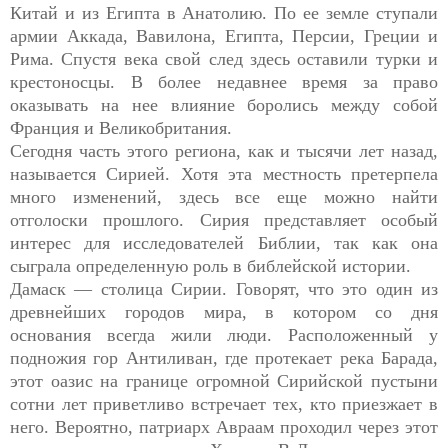
Китай и из Египта в Анатолию. По ее земле ступали
армии Аккада, Вавилона, Египта, Персии, Греции и
Рима. Спустя века свой след здесь оставили турки и
крестоносцы. В более недавнее время за право
оказывать на нее влияние боролись между собой
Франция и Великобритания.
Сегодня часть этого региона, как и тысячи лет назад,
называется Сирией. Хотя эта местность претерпела
много изменений, здесь все еще можно найти
отголоски прошлого. Сирия представляет особый
интерес для исследователей Библии, так как она
сыграла определенную роль в библейской истории.
Дамаск — столица Сирии. Говорят, что это один из
древнейших городов мира, в котором со дня
основания всегда жили люди. Расположенный у
подножия гор Антиливан, где протекает река Барада,
этот оазис на границе огромной Сирийской пустыни
сотни лет приветливо встречает тех, кто приезжает в
него. Вероятно, патриарх Авраам проходил через этот