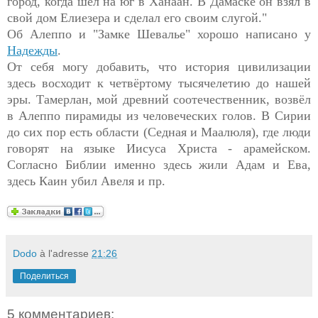
город, когда шел на юг в Ханаан. В Дамаске он взял в
свой дом Елиезера и сделал его своим слугой."
Об Алеппо и "Замке Шевалье" хорошо написано у
Надежды
.
От себя могу добавить, что история цивилизации
здесь восходит к четвёртому тысячелетию до нашей
эры. Тамерлан, мой древний соотечественник, возвёл
в Алеппо пирамиды из человеческих голов. В Сирии
до сих пор есть области (Седная и Маалюля), где люди
говорят на языке Иисуса Христа - арамейском.
Согласно Библии именно здесь жили Адам и Ева,
здесь Каин убил Авеля и пр.
Dodo
à l'adresse
21:26
Поделиться
5 комментариев: