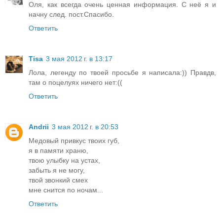
Оля, как всегда очень ценная информация. С неё я и
начну след. пост.Спасибо.
Ответить
Tisa
3 мая 2012 г. в 13:17
Лола, легенду по твоей просьбе я написала:)) Правдв,
там о поцелуях ничего нет:((
Ответить
Andrii
3 мая 2012 г. в 20:53
Медовый привкус твоих губ,
я в памяти храню,
твою улыбку на устах,
забыть я не могу,
твой звонкий смех
мне снится по ночам...
Ответить