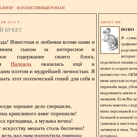
АЛИОН" . КОЛЛЕКТИВНЫЙ РОМАН
АЯ 2012 Г.
ABOUT ME
Й БУКЕТ
DODO
Я - сум
ода! Известная и любимая всеми нами и
графома
 моим сыном за интересное и
родстве
льное содержание своего блога,
которые 
поделиться своими с
шая
Надежда
оказалась ещё и
может и создать всем
шим поэтом и мудрейшей личностью. Я
неизвестно что. О
рыть этот поэтический гений для себя и
меня запугали остор
паранойи люди, убе
выдумывать имена и
названия. Если Вы за
начала заметать сле
оседи хорошее дело свершили,
моих персонажей я 
ина крикливого вмиг порешили!
большой и нежной с
са преходяща, а музыка вечна!
(завиляла я хвостом
т искусству мешать столь беспечно!
заглянула в глаза. То
 ведь над ним подшутила природа:
осталось).