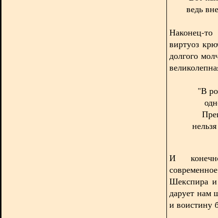
ведь вне
Наконец-то
виртуоз крю
долгого мол
великолепна
"В ро
одн
Пре
нельзя
И конечн
современн
Шекспира и
дарует нам 
и воистину 