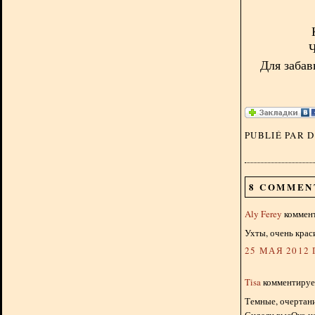
Ч
Для забав
PUBLIÉ PAR 
8 COMMEN
Aly Ferey
коммент
Ухты, очень краси
25 МАЯ 2012 Г
Tisa
комментирует
Темные, очертан
Сидели высОко на