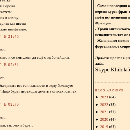
- Самая последняя 
м Борели.
версия курса фран- 
 хотели
моём ис- полнении п
их в клетку,
Франции.
арить как цветы
- Уроки английского
ским нимфеткам.
исполнитель тот же 
. В 21:45
- Желающим можно 
фортепианное сопро
т...
асиво и со смыслом, да ещё с глубочайшим.
Прямая трансляция 
лайн.
. В 02:31
Skype Khilola
т...
 объединить все гениальности в одну большую
BLOG ARCHIVE
Надо будет переходы делать в стихах или так
2023
(
64
)
►
. В 02:33
2022
(
35
)
►
2021
(
53
)
►
т...
2020
(
44
)
►
ешь, так оно и будет.
2019
(
63
)
►