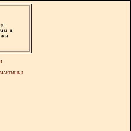
ИЕ:
ОМЫ Я
АЖИ
И
Й МАНТЫШКИ