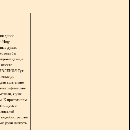
асшедший
н. Ищу
нные души,
хотели бы
окровищами, а
 вместе
БЪЯВЛЕНИЯ Тут
ожные до
ждая тщательно
 географические
метили, я уже
ды. К прототипам
отношусь с
импатией
 и подобострастно
лько руки лизнуть