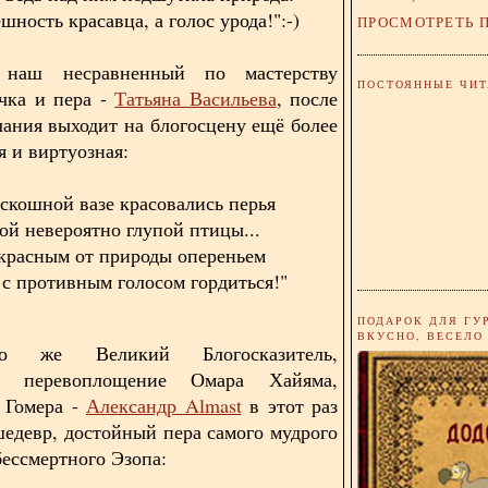
шность красавца, а голос урода!":-)
ПРОСМОТРЕТЬ 
 наш несравненный по мастерству
ПОСТОЯННЫЕ ЧИТ
чка и пера -
Татьяна Васильева
, после
чания выходит на блогосцену ещё более
я и виртуозная:
скошной вазе красовались перья
ой невероятно глупой птицы...
красным от природы опереньем
 с противным голосом гордиться!"
ПОДАРОК ДЛЯ ГУ
ВКУСНО, ВЕСЕЛО
о же Великий Блогосказитель,
ое перевоплощение Омара Хайяма,
 Гомера -
Александр Almast
в этот раз
шедевр, достойный пера самого мудрого
бессмертного Эзопа: