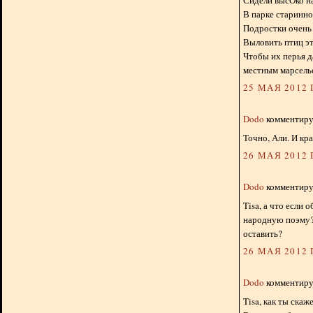
В парке старинно
Подростки очень
Выловить птиц эт
Чтобы их перья д
местным марсель
25 МАЯ 2012 Г
Dodo
комментируе
Точно, Али. И кр
26 МАЯ 2012 Г
Dodo
комментируе
Tisa, а что если
народную поэму? 
оставить?
26 МАЯ 2012 Г
Dodo
комментируе
Tisa, как ты скаж