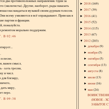
тся два противоположных направления. Одни за
2018
(
169
)
►
его (экологисты). Другие, наоборот, рады наказать
2017
(
39
)
►
мешал наслаждаться музыкой своим дурным голосом.
 Они всему умиляются и всё оправдывают. Прям как в
2016
(
41
)
►
ие партии и фракции.
2015
(
52
)
►
й, пожалуйста.
2014
(
115
)
►
им ремонтом морально поддержим.
2013
(
67
)
►
. В 02:46
2012
(
203
)
▼
декабря
(
9
)
►
тирует...
ноября
(
5
)
►
.
 в песне,
октября
(
5
)
►
н, важен смысл,
сентября
(
13
)
►
ь - хоть тресни,
августа
(
8
)
►
ку и числ.
июля
(
13
)
►
о для блезиру,
ничего,
июня
(
16
)
►
 дать миру,
мая
(
24
)
▼
ет перо.
ВОИНСТВЕН
. В 09:38
(НОВОЕ - 
ЗАБЫТОЕ С