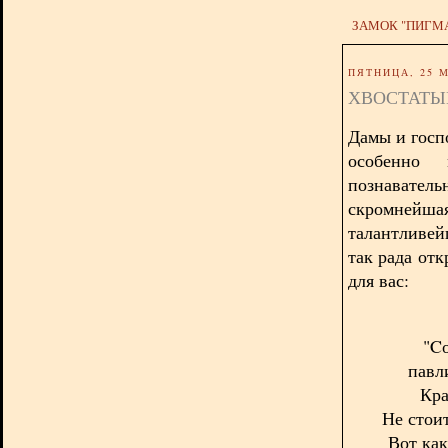
ЗАМОК "ПИГМ
ПЯТНИЦА, 25 М
ХВОСТАТЫ
Дамы и госп
особенно
познавате
скромней
талантливей
так рада отк
для вас:
"C
павл
Кра
Не стои
Вот как