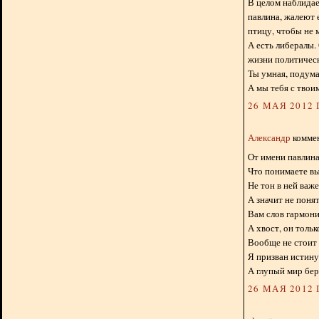
В целом наблидае
павлина, жалеют 
птицу, чтобы не 
А есть либералы.
жизни политическ
Ты умная, подума
А мы тебя с тво
26 МАЯ 2012 Г
Александр
коммен
От имени павлина
Что понимаете вы
Не тон в ней важе
А значит не понят
Вам слов гармони
А хвост, он тольк
Вообще не стоит 
Я призван истину
А глупый мир бер
26 МАЯ 2012 Г