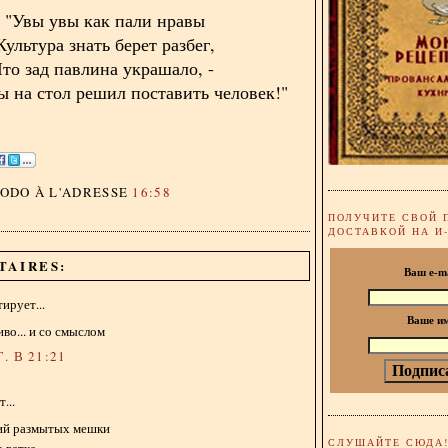
"Увы увы как пали нравы
Культура знать берет разбег,
то зад павлина украшало, -
ы на стол решил поставить человек!"
DODO
À L'ADRESSE
16:58
ПОЛУЧИТЕ СВОЙ 
ДОСТАВКОЙ НА И
TAIRES:
Ваш e-m
ирует...
Ваше и
во... и со смыслом
. В 21:21
...
ий размытых мешки
СЛУШАЙТЕ СЮДА
 ветке