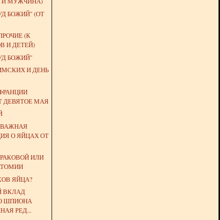
 И МУЖЧИНА)
УД БОЖИЙ" (ОТ
ПРОЧИЕ (К
В И ДЕТЕЙ)
УД БОЖИЙ"
ИМСКИХ И ДЕНЬ
 ФРАНЦИИ
Т ДЕВЯТОЕ МАЯ
Й
И ВАЖНАЯ
ИЯ О ЯЙЦАХ ОТ
 РАКОВОЙ ИЛИ
АТОМИИ
АКОВ ЯЙЦА?
 ВКЛАД
О ШПИОНА
АЯ РЕД...