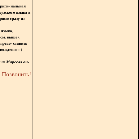
ориги- нальная
цузского языка в
рямо сразу из
 языка,
(см. выше).
предо- ставить
вождение :-)
из Марселя он-
5
Позвонить
!