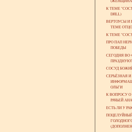
(ЖЕНЩИНА
К ТЕМЕ "СОС
DJILL)
ВЕРТОУСЫ И 
ТЕМЕ ОТЦО
К ТЕМЕ "СОС
ПРО ПАП НЕР
ПОБЕДЫ
СЕГОДНЯ ВО
ПРАЗДНУЮ
СОСУД БОЖИ
СЕРЬЁЗНАЯ 
ИНФОРМАЦ
ОЛЬГИ
К ВОПРОСУ О
РАЧЬЕЙ АН
ЕСТЬ ЛИ У Р
ПОЦЕЛУЙНЫЙ
ГОЛОДНОГ
(ДОПОЛНЕНН