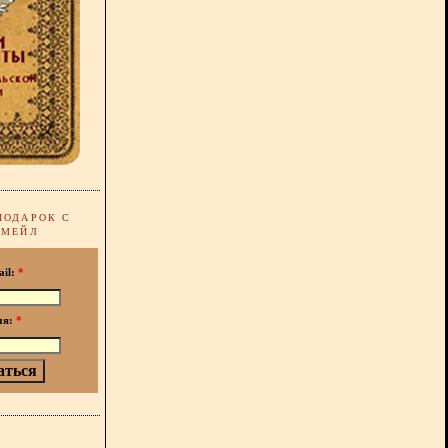
ПОДАРОК С
-МЕЙЛ
ail:
*
мя:
*
!