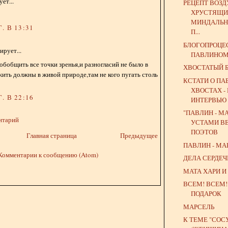
ет...
РЕЦЕПТ ВОЗ
ХРУСТЯЩ
МИНДАЛЬН
. В 13:31
П...
БЛОГОПРОЦЕ
рует...
ПАВЛИНОМ
обобщить все точки зренья,и разногласий не было в
ХВОСТАТЫЙ 
ить должны в живой природе,там не кого пугать столь
КСТАТИ О П
ХВОСТАХ -
. В 22:16
ИНТЕРВЬЮ
"ПАВЛИН - М
нтарий
УСТАМИ В
ПОЭТОВ
Главная страница
Предыдущее
ПАВЛИН - М
Комментарии к сообщению (Atom)
ДЕЛА СЕРДЕ
МАТА ХАРИ И
ВСЕМ! ВСЕМ!
ПОДАРОК
МАРСЕЛЬ
К ТЕМЕ "СОС