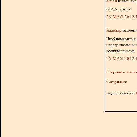
almast
комментиру
Si.A.A., круто!
26 МАЯ 2012 Г
Надежда
комменти
Чтоб помирить и 
народе:павлины ж
жутким пеньем!
26 МАЯ 2012 Г
Отправить комме
Следующее
Подписаться на: