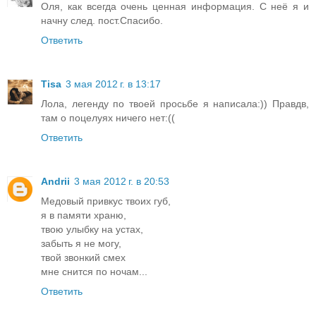
Оля, как всегда очень ценная информация. С неё я и
начну след. пост.Спасибо.
Ответить
Tisa
3 мая 2012 г. в 13:17
Лола, легенду по твоей просьбе я написала:)) Правдв,
там о поцелуях ничего нет:((
Ответить
Andrii
3 мая 2012 г. в 20:53
Медовый привкус твоих губ,
я в памяти храню,
твою улыбку на устах,
забыть я не могу,
твой звонкий смех
мне снится по ночам...
Ответить