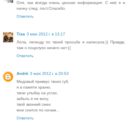
Оля, как всегда очень ценная информация. С неё я и
начну след. пост.Спасибо.
Ответить
Tisa
3 мая 2012 г. в 13:17
Лола, легенду по твоей просьбе я написала:)) Правдв,
там о поцелуях ничего нет:((
Ответить
Andrii
3 мая 2012 г. в 20:53
Медовый привкус твоих губ,
я в памяти храню,
твою улыбку на устах,
забыть я не могу,
твой звонкий смех
мне снится по ночам...
Ответить