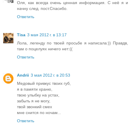
Оля, как всегда очень ценная информация. С неё я и
начну след. пост.Спасибо.
Ответить
Tisa
3 мая 2012 г. в 13:17
Лола, легенду по твоей просьбе я написала:)) Правдв,
там о поцелуях ничего нет:((
Ответить
Andrii
3 мая 2012 г. в 20:53
Медовый привкус твоих губ,
я в памяти храню,
твою улыбку на устах,
забыть я не могу,
твой звонкий смех
мне снится по ночам...
Ответить