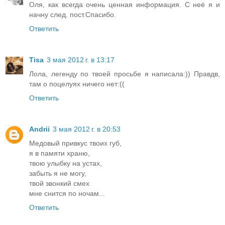
Оля, как всегда очень ценная информация. С неё я и
начну след. пост.Спасибо.
Ответить
Tisa
3 мая 2012 г. в 13:17
Лола, легенду по твоей просьбе я написала:)) Правдв,
там о поцелуях ничего нет:((
Ответить
Andrii
3 мая 2012 г. в 20:53
Медовый привкус твоих губ,
я в памяти храню,
твою улыбку на устах,
забыть я не могу,
твой звонкий смех
мне снится по ночам...
Ответить