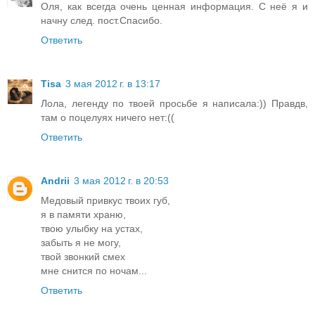
Оля, как всегда очень ценная информация. С неё я и
начну след. пост.Спасибо.
Ответить
Tisa
3 мая 2012 г. в 13:17
Лола, легенду по твоей просьбе я написала:)) Правдв,
там о поцелуях ничего нет:((
Ответить
Andrii
3 мая 2012 г. в 20:53
Медовый привкус твоих губ,
я в памяти храню,
твою улыбку на устах,
забыть я не могу,
твой звонкий смех
мне снится по ночам...
Ответить