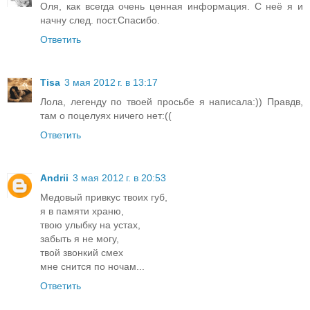
Оля, как всегда очень ценная информация. С неё я и
начну след. пост.Спасибо.
Ответить
Tisa
3 мая 2012 г. в 13:17
Лола, легенду по твоей просьбе я написала:)) Правдв,
там о поцелуях ничего нет:((
Ответить
Andrii
3 мая 2012 г. в 20:53
Медовый привкус твоих губ,
я в памяти храню,
твою улыбку на устах,
забыть я не могу,
твой звонкий смех
мне снится по ночам...
Ответить