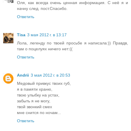
Оля, как всегда очень ценная информация. С неё я и
начну след. пост.Спасибо.
Ответить
Tisa
3 мая 2012 г. в 13:17
Лола, легенду по твоей просьбе я написала:)) Правдв,
там о поцелуях ничего нет:((
Ответить
Andrii
3 мая 2012 г. в 20:53
Медовый привкус твоих губ,
я в памяти храню,
твою улыбку на устах,
забыть я не могу,
твой звонкий смех
мне снится по ночам...
Ответить