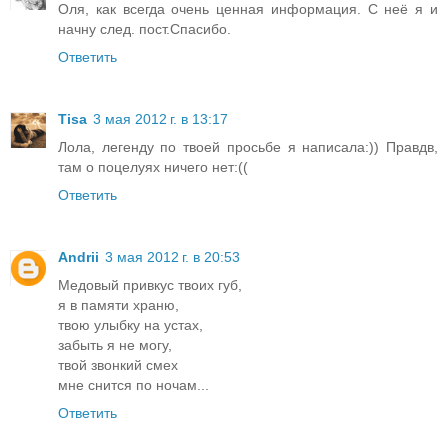
Оля, как всегда очень ценная информация. С неё я и
начну след. пост.Спасибо.
Ответить
Tisa
3 мая 2012 г. в 13:17
Лола, легенду по твоей просьбе я написала:)) Правдв,
там о поцелуях ничего нет:((
Ответить
Andrii
3 мая 2012 г. в 20:53
Медовый привкус твоих губ,
я в памяти храню,
твою улыбку на устах,
забыть я не могу,
твой звонкий смех
мне снится по ночам...
Ответить