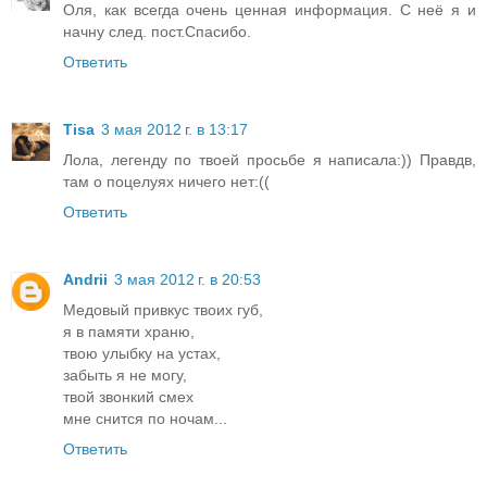
Оля, как всегда очень ценная информация. С неё я и
начну след. пост.Спасибо.
Ответить
Tisa
3 мая 2012 г. в 13:17
Лола, легенду по твоей просьбе я написала:)) Правдв,
там о поцелуях ничего нет:((
Ответить
Andrii
3 мая 2012 г. в 20:53
Медовый привкус твоих губ,
я в памяти храню,
твою улыбку на устах,
забыть я не могу,
твой звонкий смех
мне снится по ночам...
Ответить