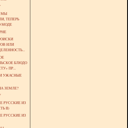
У
Е МЫ
И, ТЕПЕРЬ
О МОДЕ
РНЕ
РОИСКИ
ОВ ИЛИ
ЕЛЕННОСТЬ...
ОЕ
ЛЬСКОЕ БЛЮДО
ТУ» ПР...
 И УЖАСНЫЕ
НА ЗЕМЛЕ?
У
Е РУССКИЕ ИЗ
Ь II)
Е РУССКИЕ ИЗ
ЗЫ