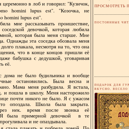
я церемонно в лоб и говорил: "Кузичок,
ПРОСМОТРЕТЬ 
omo homini lupus est". "Козочка, не
o homini lupus est".
ПОСТОЯННЫЕ ЧИТ
била мне рассказывать проишествие,
 соседской девочкой, которая любила
 мной, которая была меня старше. Мне
да. Однажды эта соседка обозвала меня
 долго плакала, несмотря на то, что она
щения, что в конце концов пришли её
даже бабушка с дедушкой, уговаривая
ть её.
ас дома не было будильника и вообще
учные остановились. Была весна и
ПОДАРОК ДЛЯ ГУ
рано. Мама меня разбудила. Я встала,
ВКУСНО, ВЕСЕЛО
.д. и пошла в школу. Меня насторожило
улице почти никого не было. Я с ужасом
что опоздала. Школа была закрыта.
рез нек. время после звонка её
 Я была примерной девочкой в те
прогуливала и не опаздывала.
я стала плакать и побрела домой. По