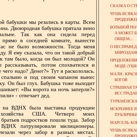
.
СКАЗКА О СТ
ЧУШЬ ВСЯКА
ПРОДОЛЖЕ
й бабушки мы резались в карты. Всем
БОЛЬШОЙ ПО
вина. Двоюродная бабушка прятала вино
А МОЖЕТ Б
альне. Так как она сидела перед
ОБЩЕМ,...
м прямо в соседней комнате, вынести
нас не было возможности. Тогда меня
О НЕСПРАВЕ
МИРОЗДАН
ду. Я ему сказала, что он такой добрый
к там было, когда он был молодой? Он
ПРОДОЛЖЕНИ
л рассказывать, потом спохватился и
МОДЕ (УШИ
е чего надо? Денег?» Тут я раскололась.
МАЛИ - КРАС
 спальню и под своим чапаном вынес
БОГОВ
ку. Он был глух. Бабушка тоже выходит
СТРАШНАЯ Т
ашивает: «Вы ворота на ночь заперли?»
ИССТРАДА
пили» - отвечает дед.
ТУРКМЕНСК
 на ВДНХ была выставка продукции
ИСКРЕННЕЕ Р
 хозяйства США. Четверо моих
ПУБЛИЧНЫ
братьев подростков пошли туда. Забор
МАРСЕЛЬ. К
 ВДНХ патрулировали милиционеры.
ЧУШЬ ВСЯКА
лезали через забор в разных местах.
ПРОДОЛЖЕ