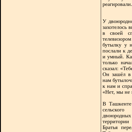
реагировали
У двоюродно
захотелось 
в своей сп
телевизоро
бутылку у 
послали к де
и умный. Ка
только нача
сказал: «Теб
Он зашёл в
нам бутылоч
к нам и спр
«Нет, мы не 
В Ташкенте
сельского
двоюродных 
территории
Братья пере