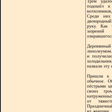
Трём удало
подошёл к
колхозников
Среди них
двоюродный
руку. Как 
зазрений
озиравшегос
Деревянный
линолеумом.
и получила
холодильник
назвали эту
Пришли к 
обычное. О
пёстрыми цв
своих гро
натруженных
от тяжест
Праздничный
из женщин, 