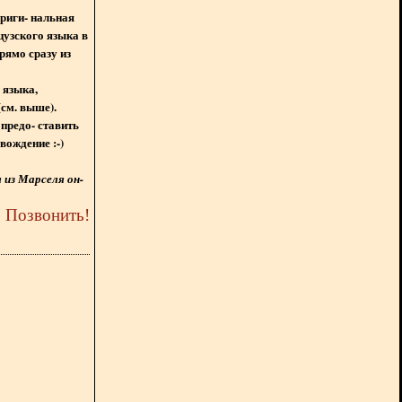
ориги- нальная
цузского языка в
рямо сразу из
 языка,
(см. выше).
предо- ставить
вождение :-)
из Марселя он-
5
Позвонить
!