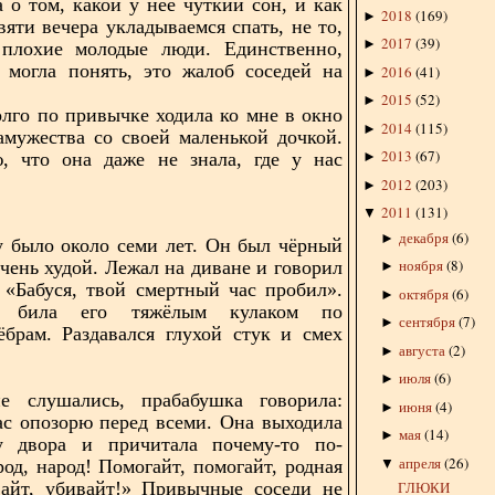
а о том, какой у неё чуткий сон, и как
2018
(
169
)
►
вяти вечера укладываемся спать, не то,
2017
(
39
)
►
 плохие молодые люди. Единственно,
 могла понять, это жалоб соседей на
2016
(
41
)
►
.
2015
(
52
)
►
лго по привычке ходила ко мне в окно
2014
(
115
)
►
амужества со своей маленькой дочкой.
2013
(
67
)
ю, что она даже не знала, где у нас
►
2012
(
203
)
►
2011
(
131
)
▼
декабря
(
6
)
►
 было около семи лет. Он был чёрный
ноября
(
8
)
очень худой. Лежал на диване и говорил
►
 «Бабуся, твой смертный час пробил».
октября
(
6
)
►
а била его тяжёлым кулаком по
сентября
(
7
)
►
брам. Раздавался глухой стук и смех
августа
(
2
)
►
июля
(
6
)
►
 слушались, прабабушка говорила:
июня
(
4
)
►
ас опозорю перед всеми. Она выходила
мая
(
14
)
►
у двора и причитала почему-то по-
апреля
(
26
)
▼
род, народ! Помогайт, помогайт, родная
ГЛЮКИ
вайт, убивайт!» Привычные соседи не