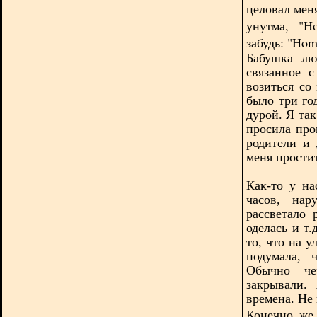
целовал мен
унутма, "H
забудь: "Hom
Бабушка лю
связанное с
возиться со
было три го
дурой. Я так
просила про
родители и 
меня прости
Как-то у н
часов, нар
рассветало 
оделась и т
то, что на 
подумала, 
Обычно че
закрывали.
времена. Не 
Конечно же 