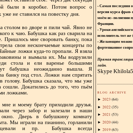
- Самая последняя 
ой были в коробке. Потом вопрос о
версия курса фран- 
 уже не ставился на повестку дня.
моём ис- полнении п
Франции.
а столом во дворе и пили чай. Явно не
- Уроки английского
кого к чаю. Бабушка как раз сварила на
исполнитель тот же 
е. Пришлось мне своровать банку, пока
- Желающим можно 
трела свои нескончаемые концерты по
фортепианное сопро
 Чайные ложки куда-то пропали. Я взяла
 раковины и вымыла их. Мы водрузили
Прямая трансляция 
еди стола и ели варенье большими
лайн.
Тут бабушка неожиданно вышла. Я
Skype Khilola
ла банку под стол. Ложки нам спрятать
 голову. Бабушка сказала, что мы уже
а сошли. Докатились до того, что пьём
ми ложками.
BLOG ARCHIVE
2023
(
64
)
►
 мне и моему брату приходили друзья.
2022
(
35
)
►
зали через забор и залезали в наши
2021
(
53
)
►
окно. Дверь в бабушкину комнату
2020
(
44
)
ыта. Мы играли на пианино, горланили
►
нцевали и пр. Бабушка всегда
2019
(
63
)
►