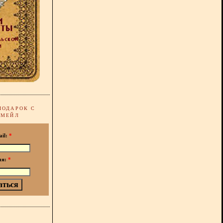
ПОДАРОК С
-МЕЙЛ
ail:
*
мя:
*
!