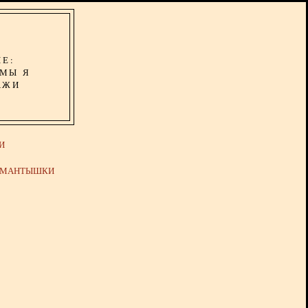
ИЕ:
ОМЫ Я
АЖИ
И
Й МАНТЫШКИ