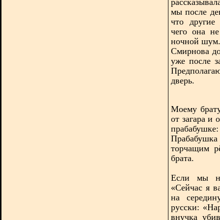
рассказывал
мы после де
что другие
чего она не
ночной шум
Смирнова до
уже после з
Предполага
дверь.
Моему брату
от загара и 
прабабушке:
Прабабушк
торчащим рё
брата.
Если мы не
«Сейчас я в
на середин
русски: «На
внучка уби