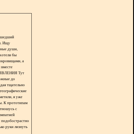
асшедший
н. Ищу
нные души,
хотели бы
окровищами, а
 вместе
БЪЯВЛЕНИЯ Тут
ожные до
ждая тщательно
 географические
метили, я уже
ды. К прототипам
отношусь с
импатией
 и подобострастно
лько руки лизнуть