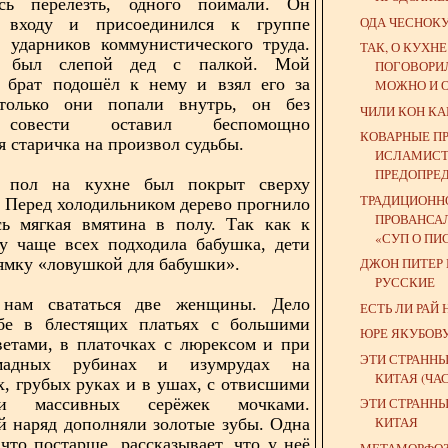
сь перелезть, одного поймали. Он
ОДА ЧЕСНОК
 входу и присоединился к группе
, ударников коммунистического труда.
ТАК, О КУХН
 был слепой дед с палкой. Мой
ПОГОВОРИЛ
 брат подошёл к нему и взял его за
МОЖНО И 
только они попали внутрь, он без
ЧИЛИ КОН КА
 совести оставил беспомощно
КОВАРНЫЕ П
я старичка на произвол судьбы.
ИСЛАМИСТ
ПРЕДОПРЕД
 пол на кухне был покрыт сверху
ТРАДИЦИОНН
 Перед холодильником дерево прогнило
ПРОВАНСА
сь мягкая вмятина в полу. Так как к
«СУП О ПИС
у чаще всех подходила бабушка, дети
 ямку «ловушкой для бабушки».
ДЖОН ПИТЕР
РУССКИЕ
нам свататься две женщины. Дело
ЕСТЬ ЛИ РАЙ 
бе в блестящих платьях с большими
ЮРЕ ЯКУБОВ
етами, в платочках с люрексом и при
ЭТИ СТРАННЫ
мадных рубинах и изумрудах на
КИТАЯ (ЧАСТ
, грубых руках и в ушах, с отвисшими
и массивных серёжек мочками.
ЭТИ СТРАННЫ
КИТАЯ
 наряд дополняли золотые зубы. Одна
что постарше, рассказывает, что у неё
МЕТАМОРФО