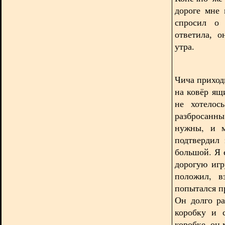
дороге мне 
спросил о 
ответила, 
утра.
Чича приход
на ковёр ящ
не хотелос
разбросанн
нужны, и м
подтвердил
большой. Я 
дорогую игр
положил, в
попытался пр
Он долго ра
коробку и 
коробке, он 