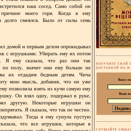
встретился наш сосед.
Само собой он
причине моего горя. Когда я ему
он долго смеялся. Было от силы семь
ил домой и первым делом опрокидывал
ик с игрушками. Убирать ему их потом
ь. Я ему сказала, что раз они так
ПОЛУЧИТЕ СВОЙ 
ы по полу, значит они ему больше не
ДОСТАВКОЙ НА И
ы их отдадим бедным детям. Чича
 эту мою мысль, добавив, что он уже
Ваш e-m
ему позволила взять из кучи самую ему
ушку. Он взял одну, подержал в руке,
Ваше и
зял другую. Некоторые игрушки он
ипрятать. Я сказала, что так не честно.
здумывал. Тогда я ему сунула пустую
сказала, что все игрушки, которые в
может оставить себе. Через две секунды
СЛУШАЙТЕ СЮДА