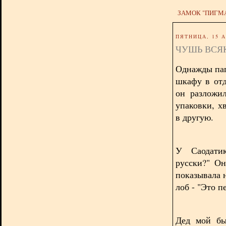
ЗАМОК "ПИГМ
ПЯТНИЦА, 15 А
ЧУШЬ ВСЯ
Однажды пап
шкафу в от
он разложи
упаковки, х
в другую.
У Саодати
русски?" Он
показывала н
лоб - "Это п
Дед мой бы