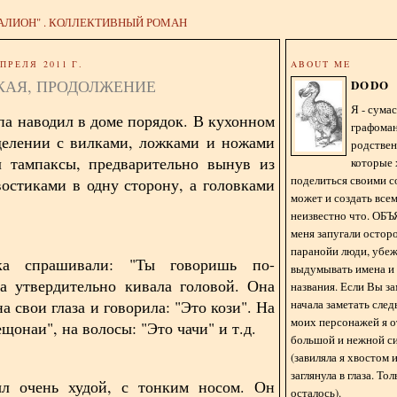
АЛИОН" . КОЛЛЕКТИВНЫЙ РОМАН
ПРЕЛЯ 2011 Г.
ABOUT ME
КАЯ, ПРОДОЛЖЕНИЕ
DODO
Я - сум
а наводил в доме порядок. В кухонном
графома
делении с вилками, ложками и ножами
родстве
л тампаксы, предварительно вынув из
которые 
поделиться своими с
востиками в одну сторону, а головками
может и создать всем
неизвестно что. О
меня запугали остор
паранойи люди, убе
ка спрашивали: "Ты говоришь по-
выдумывать имена и
а утвердительно кивала головой. Она
названия. Если Вы за
начала заметать сле
а свои глаза и говорила: "Это кози". На
моих персонажей я 
ещонаи", на волосы: "Это чачи" и т.д.
большой и нежной с
(завиляла я хвостом
заглянула в глаза. То
л очень худой, с тонким носом. Он
осталось).