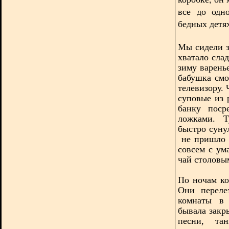
все до одн
бедных детях
Мы сидели з
хватало слад
зиму варень
бабушка смо
телевизору.
суповые из
банку поср
ложками. 
быстро суну
не пришло в
совсем с ум
чай столовы
По ночам ко
Они переле
комнаты в 
бывала закр
песни, та