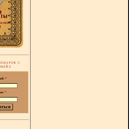
ПОДАРОК С
-МЕЙЛ
ail:
*
мя:
*
!