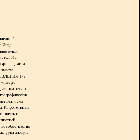
асшедший
н. Ищу
нные души,
хотели бы
окровищами, а
 вместе
БЪЯВЛЕНИЯ Тут
ожные до
ждая тщательно
 географические
метили, я уже
ды. К прототипам
отношусь с
импатией
 и подобострастно
лько руки лизнуть