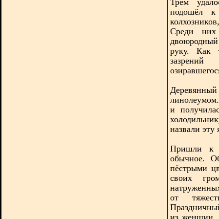
Трём удало
подошёл к
колхозников
Среди них
двоюродный
руку. Как 
зазрений
озиравшегос
Деревянный
линолеумом.
и получила
холодильник
назвали эту
Пришли к 
обычное. О
пёстрыми цв
своих гро
натруженных
от тяжест
Праздничный
из женщин, 