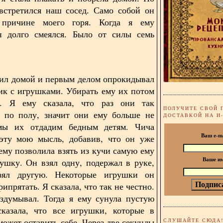
встретился наш сосед.
Само собой он
причине моего горя. Когда я ему
он долго смеялся. Было от силы семь
ил домой и первым делом опрокидывал
ик с игрушками. Убирать ему их потом
ь. Я ему сказала, что раз они так
ПОЛУЧИТЕ СВОЙ 
ы по полу, значит они ему больше не
ДОСТАВКОЙ НА И
ы их отдадим бедным детям. Чича
 эту мою мысль, добавив, что он уже
Ваш e-m
ему позволила взять из кучи самую ему
ушку. Он взял одну, подержал в руке,
Ваше и
зял другую. Некоторые игрушки он
ипрятать. Я сказала, что так не честно.
здумывал. Тогда я ему сунула пустую
сказала, что все игрушки, которые в
может оставить себе. Через две секунды
СЛУШАЙТЕ СЮДА