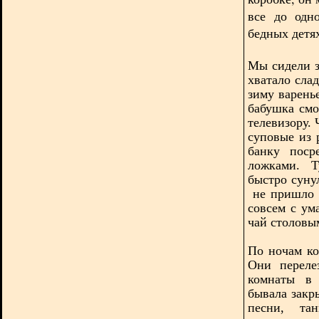
все до одн
бедных детях
Мы сидели з
хватало слад
зиму варень
бабушка смо
телевизору.
суповые из
банку поср
ложками. 
быстро суну
не пришло в
совсем с ум
чай столовы
По ночам ко
Они переле
комнаты в 
бывала закр
песни, та