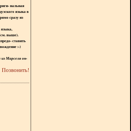
ориги- нальная
цузского языка в
рямо сразу из
 языка,
(см. выше).
предо- ставить
вождение :-)
из Марселя он-
5
Позвонить
!