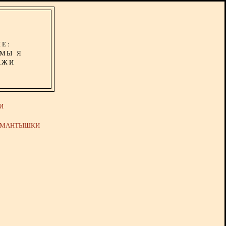
ИЕ:
ОМЫ Я
АЖИ
И
Й МАНТЫШКИ