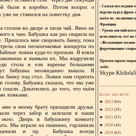
- Самая последняя 
ой были в коробке. Потом вопрос о
версия курса фран- 
 уже не ставился на повестку дня.
моём ис- полнении п
Франции.
а столом во дворе и пили чай. Явно не
- Уроки английского
кого к чаю. Бабушка как раз сварила на
исполнитель тот же 
е. Пришлось мне своровать банку, пока
- Желающим можно 
трела свои нескончаемые концерты по
фортепианное сопро
 Чайные ложки куда-то пропали. Я взяла
 раковины и вымыла их. Мы водрузили
Прямая трансляция 
еди стола и ели варенье большими
лайн.
Тут бабушка неожиданно вышла. Я
Skype Khilola
ла банку под стол. Ложки нам спрятать
 голову. Бабушка сказала, что мы уже
а сошли. Докатились до того, что пьём
ми ложками.
BLOG ARCHIVE
2023
(
64
)
►
 мне и моему брату приходили друзья.
2022
(
35
)
►
зали через забор и залезали в наши
2021
(
53
)
►
окно. Дверь в бабушкину комнату
2020
(
44
)
ыта. Мы играли на пианино, горланили
►
нцевали и пр. Бабушка всегда
2019
(
63
)
►