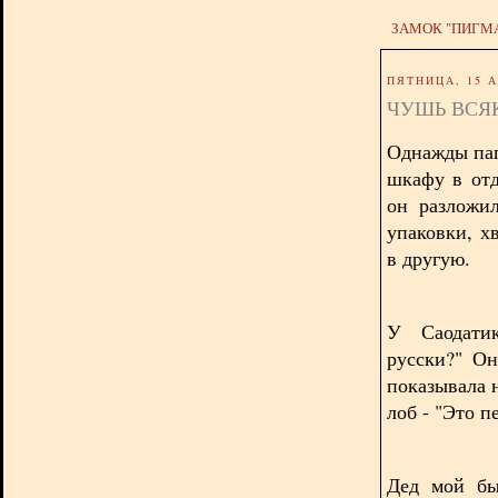
ЗАМОК "ПИГМ
ПЯТНИЦА, 15 А
ЧУШЬ ВСЯ
Однажды пап
шкафу в от
он разложи
упаковки, х
в другую.
У Саодати
русски?" Он
показывала н
лоб - "Это п
Дед мой бы