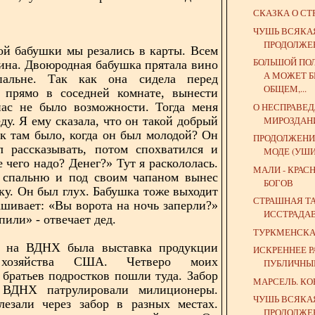
.
СКАЗКА О СТ
ЧУШЬ ВСЯКА
ПРОДОЛЖЕ
й бабушки мы резались в карты. Всем
БОЛЬШОЙ ПО
вина. Двоюродная бабушка прятала вино
А МОЖЕТ Б
альне. Так как она сидела перед
ОБЩЕМ,...
м прямо в соседней комнате, вынести
нас не было возможности. Тогда меня
О НЕСПРАВЕ
МИРОЗДАН
ду. Я ему сказала, что он такой добрый
к там было, когда он был молодой? Он
ПРОДОЛЖЕНИ
л рассказывать, потом спохватился и
МОДЕ (УШИ
е чего надо? Денег?» Тут я раскололась.
МАЛИ - КРАС
 спальню и под своим чапаном вынес
БОГОВ
ку. Он был глух. Бабушка тоже выходит
СТРАШНАЯ Т
ашивает: «Вы ворота на ночь заперли?»
ИССТРАДА
пили» - отвечает дед.
ТУРКМЕНСК
 на ВДНХ была выставка продукции
ИСКРЕННЕЕ Р
 хозяйства США. Четверо моих
ПУБЛИЧНЫ
братьев подростков пошли туда. Забор
МАРСЕЛЬ. К
 ВДНХ патрулировали милиционеры.
ЧУШЬ ВСЯКА
лезали через забор в разных местах.
ПРОДОЛЖЕ