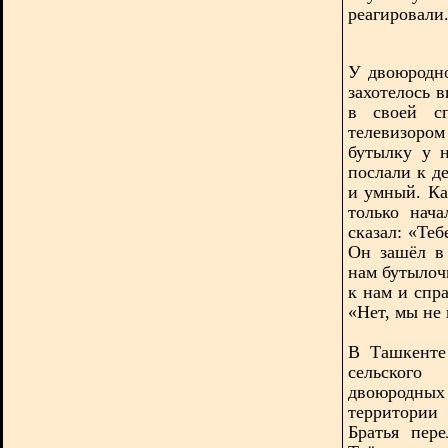
реагировали
У двоюродно
захотелось 
в своей сп
телевизоро
бутылку у 
послали к де
и умный. Ка
только нача
сказал: «Теб
Он зашёл в
нам бутылоч
к нам и спр
«Нет, мы не 
В Ташкенте
сельского
двоюродных 
территории
Братья пере