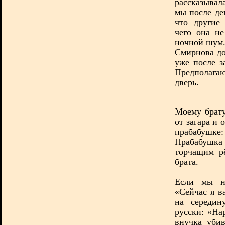
рассказывал
мы после де
что другие
чего она не
ночной шум
Смирнова до
уже после з
Предполага
дверь.
Моему брату
от загара и 
прабабушке:
Прабабушк
торчащим рё
брата.
Если мы не
«Сейчас я в
на середин
русски: «На
внучка уби