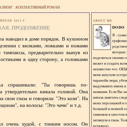
АЛИОН" . КОЛЛЕКТИВНЫЙ РОМАН
ПРЕЛЯ 2011 Г.
ABOUT ME
КАЯ, ПРОДОЛЖЕНИЕ
DODO
Я - сум
а наводил в доме порядок. В кухонном
графома
делении с вилками, ложками и ножами
родстве
л тампаксы, предварительно вынув из
которые 
поделиться своими с
востиками в одну сторону, а головками
может и создать всем
неизвестно что. О
меня запугали остор
паранойи люди, убе
ка спрашивали: "Ты говоришь по-
выдумывать имена и
а утвердительно кивала головой. Она
названия. Если Вы за
начала заметать сле
а свои глаза и говорила: "Это кози". На
моих персонажей я 
ещонаи", на волосы: "Это чачи" и т.д.
большой и нежной с
(завиляла я хвостом
заглянула в глаза. То
л очень худой, с тонким носом. Он
осталось).