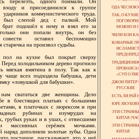
сь перелезть, одного поймали. Он
ОДА ЧЕСНОК
 входу и присоединился к группе
, ударников коммунистического труда.
ТАК, О КУХН
 был слепой дед с палкой. Мой
ПОГОВОРИЛ
 брат подошёл к нему и взял его за
МОЖНО И 
только они попали внутрь, он без
ЧИЛИ КОН КА
 совести оставил беспомощно
КОВАРНЫЕ П
я старичка на произвол судьбы.
ИСЛАМИСТ
ПРЕДОПРЕД
 пол на кухне был покрыт сверху
ТРАДИЦИОНН
 Перед холодильником дерево прогнило
ПРОВАНСА
сь мягкая вмятина в полу. Так как к
«СУП О ПИС
у чаще всех подходила бабушка, дети
 ямку «ловушкой для бабушки».
ДЖОН ПИТЕР
РУССКИЕ
нам свататься две женщины. Дело
ЕСТЬ ЛИ РАЙ 
бе в блестящих платьях с большими
ЮРЕ ЯКУБОВ
етами, в платочках с люрексом и при
ЭТИ СТРАННЫ
мадных рубинах и изумрудах на
КИТАЯ (ЧАСТ
, грубых руках и в ушах, с отвисшими
и массивных серёжек мочками.
ЭТИ СТРАННЫ
КИТАЯ
 наряд дополняли золотые зубы. Одна
что постарше, рассказывает, что у неё
МЕТАМОРФО