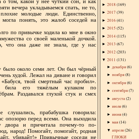
а о том, какой у неё чуткий сон, и как
2018
(
169
)
►
вяти вечера укладываемся спать, не то,
2017
(
39
)
►
 плохие молодые люди. Единственно,
 могла понять, это жалоб соседей на
2016
(
41
)
►
.
2015
(
52
)
►
лго по привычке ходила ко мне в окно
2014
(
115
)
►
амужества со своей маленькой дочкой.
2013
(
67
)
ю, что она даже не знала, где у нас
►
2012
(
203
)
►
2011
(
131
)
▼
декабря
(
6
)
►
 было около семи лет. Он был чёрный
ноября
(
8
)
очень худой. Лежал на диване и говорил
►
 «Бабуся, твой смертный час пробил».
октября
(
6
)
►
а била его тяжёлым кулаком по
сентября
(
7
)
►
брам. Раздавался глухой стук и смех
августа
(
2
)
►
июля
(
6
)
►
 слушались, прабабушка говорила:
июня
(
4
)
►
ас опозорю перед всеми. Она выходила
мая
(
14
)
►
у двора и причитала почему-то по-
апреля
(
26
)
▼
род, народ! Помогайт, помогайт, родная
ГЛЮКИ
вайт, убивайт!» Привычные соседи не