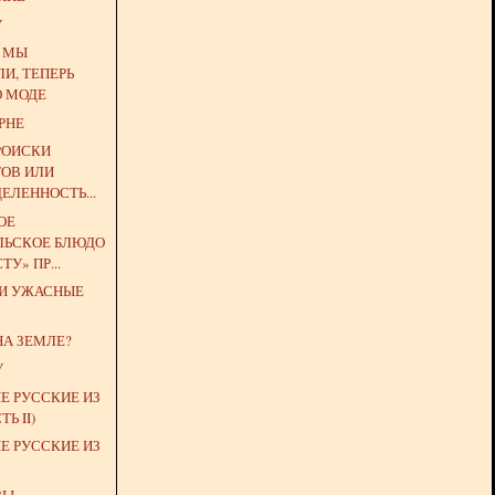
У
Е МЫ
И, ТЕПЕРЬ
О МОДЕ
РНЕ
РОИСКИ
ОВ ИЛИ
ЕЛЕННОСТЬ...
ОЕ
ЛЬСКОЕ БЛЮДО
ТУ» ПР...
 И УЖАСНЫЕ
НА ЗЕМЛЕ?
У
Е РУССКИЕ ИЗ
Ь II)
Е РУССКИЕ ИЗ
ЗЫ