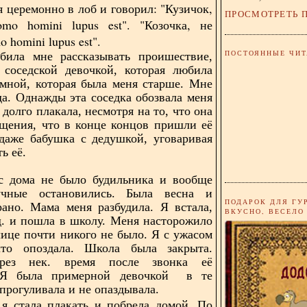
я церемонно в лоб и говорил: "Кузичок,
ПРОСМОТРЕТЬ 
omo homini lupus est". "Козочка, не
o homini lupus est".
ПОСТОЯННЫЕ ЧИТ
била мне рассказывать проишествие,
 соседской девочкой, которая любила
 мной, которая была меня старше. Мне
да. Однажды эта соседка обозвала меня
 долго плакала, несмотря на то, что она
щения, что в конце концов пришли её
даже бабушка с дедушкой, уговаривая
ть её.
ас дома не было будильника и вообще
учные остановились. Была весна и
ПОДАРОК ДЛЯ ГУ
рано. Мама меня разбудила. Я встала,
ВКУСНО, ВЕСЕЛО
.д. и пошла в школу. Меня насторожило
улице почти никого не было. Я с ужасом
что опоздала. Школа была закрыта.
рез нек. время после звонка её
 Я была примерной девочкой в те
прогуливала и не опаздывала.
я стала плакать и побрела домой. По