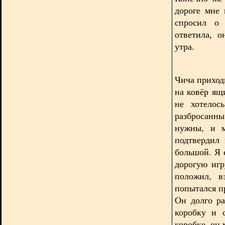
дороге мне 
спросил о 
ответила, 
утра.
Чича приход
на ковёр ящ
не хотелос
разбросанн
нужны, и м
подтвердил
большой. Я 
дорогую игр
положил, в
попытался пр
Он долго ра
коробку и 
коробке, он 