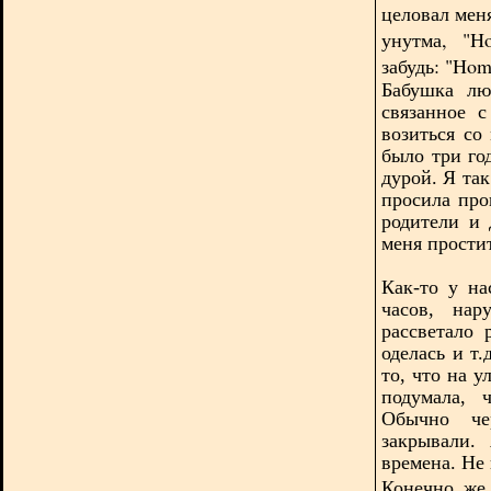
целовал мен
унутма, "H
забудь: "Hom
Бабушка лю
связанное с
возиться со
было три го
дурой. Я так
просила про
родители и 
меня прости
Как-то у н
часов, нар
рассветало 
оделась и т
то, что на 
подумала, 
Обычно че
закрывали.
времена. Не 
Конечно же 