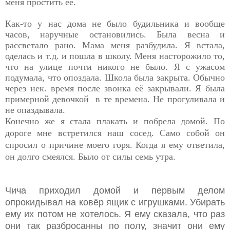
меня простить её.
Как-то у нас дома не было будильника и вообще
часов, наручные остановились. Была весна и
рассветало рано. Мама меня разбудила. Я встала,
оделась и т.д. и пошла в школу. Меня насторожило то,
что на улице почти никого не было. Я с ужасом
подумала, что опоздала. Школа была закрыта. Обычно
через нек. время после звонка её закрывали. Я была
примерной девочкой в те времена. Не прогуливала и
не опаздывала.
Конечно же я стала плакать и побрела домой. По
дороге мне встретился наш сосед.
Само собой он
спросил о причине моего горя. Когда я ему ответила,
он долго смеялся. Было от силы семь утра.
Чича приходил домой и первым делом
опрокидывал на ковёр ящик с игрушками. Убирать
ему их потом не хотелось. Я ему сказала, что раз
они так разбросанны по полу, значит они ему