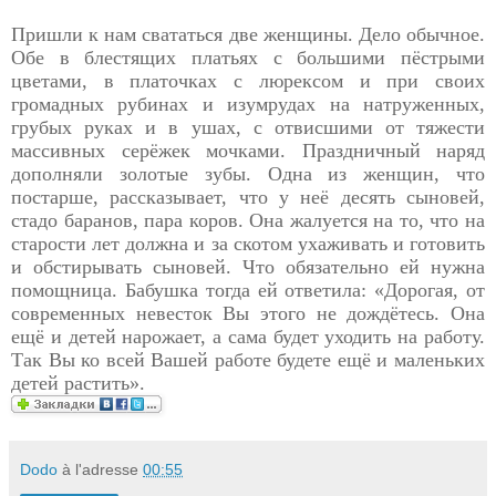
Пришли к нам свататься две женщины. Дело обычное.
Обе в блестящих платьях с большими пёстрыми
цветами, в платочках с люрексом и при своих
громадных рубинах и изумрудах на натруженных,
грубых руках и в ушах, с отвисшими от тяжести
массивных серёжек мочками. Праздничный наряд
дополняли золотые зубы. Одна из женщин, что
постарше, рассказывает, что у неё десять сыновей,
стадо баранов, пара коров. Она жалуется на то, что на
старости лет должна и за скотом ухаживать и готовить
и обстирывать сыновей. Что обязательно ей нужна
помощница. Бабушка тогда ей ответила: «Дорогая, от
современных невесток Вы этого не дождётесь. Она
ещё и детей нарожает, а сама будет уходить на работу.
Так Вы ко всей Вашей работе будете ещё и маленьких
детей растить».
Dodo
à l'adresse
00:55