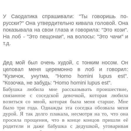
У Саодатика спрашивали: "Ты говоришь по-
русски?" Она утвердительно кивала головой. Она
показывала на свои глаза и говорила: "Это кози".
На лоб - "Это пещонаи", на волосы: "Это чачи" и
т.д.
Дед мой был очень худой, с тонким носом. Он
целовал меня церемонно в лоб и говорил:
"Кузичок, унутма, "Homo homini lupus est".
"Козочка, не забудь: "Homo homini lupus est".
Бабушка любила мне рассказывать проишествие,
связанное с соседской девочкой, которая любила
возиться со мной, которая была меня старше. Мне
было три года. Однажды эта соседка обозвала меня
дурой. Я так долго плакала, несмотря на то, что она
просила прощения, что в конце концов пришли её
родители и даже бабушка с дедушкой, уговаривая