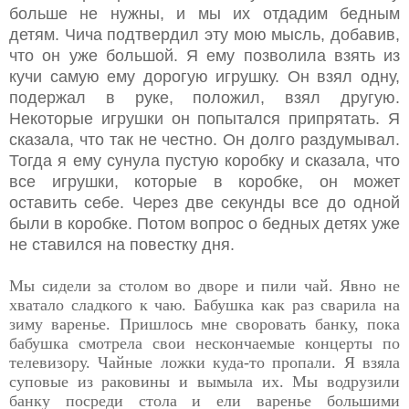
больше не нужны, и мы их отдадим бедным
детям. Чича подтвердил эту мою мысль, добавив,
что он уже большой. Я ему позволила взять из
кучи самую ему дорогую игрушку. Он взял одну,
подержал в руке, положил, взял другую.
Некоторые игрушки он попытался припрятать. Я
сказала, что так не честно. Он долго раздумывал.
Тогда я ему сунула пустую коробку и сказала, что
все игрушки, которые в коробке, он может
оставить себе. Через две секунды все до одной
были в коробке. Потом вопрос о бедных детях уже
не ставился на повестку дня.
Мы сидели за столом во дворе и пили чай. Явно не
хватало сладкого к чаю. Бабушка как раз сварила на
зиму варенье. Пришлось мне своровать банку, пока
бабушка смотрела свои нескончаемые концерты по
телевизору. Чайные ложки куда-то пропали. Я взяла
суповые из раковины и вымыла их. Мы водрузили
банку посреди стола и ели варенье большими