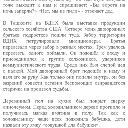
тоже выходит к нам и спрашивает: «Вы ворота на
ночь заперли?» «Нет, мы не пили» - отвечает дед.
В Ташкенте на ВДНХ была выставка продукции
сельского хозяйства США. Четверо моих двоюродных
братьев подростков пошли туда. Забор территории
ВДНХ патрулировали милиционеры. Братья
перелезали через забор в разных местах. Трём удалось
перелезть, одного поймали. Он подошёл к входу и
присоединился к группе колхозников, ударников
коммунистического труда. Среди них был слепой дед
с палкой. Мой двоюродный брат подошёл к нему и
взял его за руку. Как только они попали внутрь, он без
зазрений совести оставил беспомощно озиравшегося
старичка на произвол судьбы.
Деревянный пол на кухне был покрыт сверху
линолеумом. Перед холодильником дерево прогнило и
получилась мягкая вмятина в полу. Так как к
холодильнику чаще всех подходила бабушка, дети
назвали эту ямку «ловушкой для бабушки».