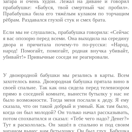
загара и очень худой. Лежал на диване и говорил
прабабушке: «Бабуся, твой смертный час пробил».
Прабабушка била его тяжёлым кулаком по торчащим
рёбрам. Раздавался глухой стук и смех брата.
Если мы не слушались, прабабушка говорила: «Сейчас
я вас опозорю перед всеми. Она выходила на середину
двора и причитала почему-то по-русски: «Народ,
народ! Помогайт, помогайт, родная внучка убивайт,
убивайт!» Привычные соседи не реагировали.
У двоюродной бабушки мы резались в карты. Всем
захотелось вина. Двоюродная бабушка прятала вино в
своей спальне. Так как она сидела перед телевизором
прямо в соседней комнате, вынести бутылку у нас не
было возможности. Тогда меня послали к деду. Я ему
сказала, что он такой добрый и умный. Как там было,
когда он был молодой? Он только начал рассказывать,
потом спохватился и сказал: «Тебе чего надо? Денег?»
Тут я раскололась. Он зашёл в спальню и под своим
чапаном вынес нам бутылочку. Он был глух. Бабушка