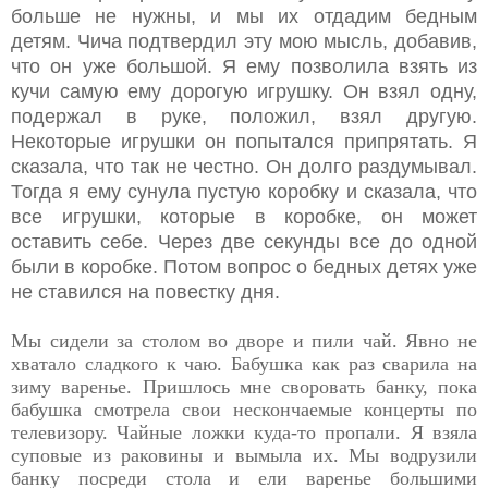
больше не нужны, и мы их отдадим бедным
детям. Чича подтвердил эту мою мысль, добавив,
что он уже большой. Я ему позволила взять из
кучи самую ему дорогую игрушку. Он взял одну,
подержал в руке, положил, взял другую.
Некоторые игрушки он попытался припрятать. Я
сказала, что так не честно. Он долго раздумывал.
Тогда я ему сунула пустую коробку и сказала, что
все игрушки, которые в коробке, он может
оставить себе. Через две секунды все до одной
были в коробке. Потом вопрос о бедных детях уже
не ставился на повестку дня.
Мы сидели за столом во дворе и пили чай. Явно не
хватало сладкого к чаю. Бабушка как раз сварила на
зиму варенье. Пришлось мне своровать банку, пока
бабушка смотрела свои нескончаемые концерты по
телевизору. Чайные ложки куда-то пропали. Я взяла
суповые из раковины и вымыла их. Мы водрузили
банку посреди стола и ели варенье большими