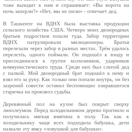
тоже выходит к нам и спрашивает: «Вы ворота на
ночь заперли?» «Нет, мы не пили» - отвечает дед.
В Ташкенте на ВДНХ была выставка продукции
сельского хозяйства США. Четверо моих двоюродных
братьев подростков пошли туда. Забор территории
ВДНХ патрулировали милиционеры. Братья
перелезали через забор в разных местах. Трём удалось
перелезть, одного поймали. Он подошёл к входу и
присоединился к группе колхозников, ударников
коммунистического труда. Среди них был слепой дед
с палкой. Мой двоюродный брат подошёл к нему и
взял его за руку. Как только они попали внутрь, он без
зазрений совести оставил беспомощно озиравшегося
старичка на произвол судьбы.
Деревянный пол на кухне был покрыт сверху
линолеумом. Перед холодильником дерево прогнило и
получилась мягкая вмятина в полу. Так как к
холодильнику чаще всех подходила бабушка, дети
назвали эту ямку «ловушкой для бабушки».