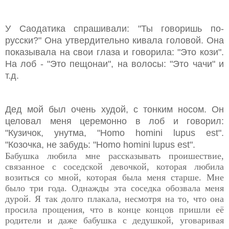
У Саодатика спрашивали: "Ты говоришь по-
русски?" Она утвердительно кивала головой. Она
показывала на свои глаза и говорила: "Это кози".
На лоб - "Это пещонаи", на волосы: "Это чачи" и
т.д.
Дед мой был очень худой, с тонким носом. Он
целовал меня церемонно в лоб и говорил:
"Кузичок, унутма, "Homo homini lupus est".
"Козочка, не забудь: "Homo homini lupus est".
Бабушка любила мне рассказывать проишествие,
связанное с соседской девочкой, которая любила
возиться со мной, которая была меня старше. Мне
было три года. Однажды эта соседка обозвала меня
дурой. Я так долго плакала, несмотря на то, что она
просила прощения, что в конце концов пришли её
родители и даже бабушка с дедушкой, уговаривая