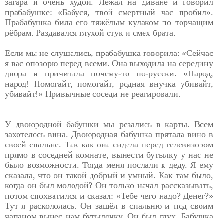
загара и очень худой. Лежал на диване и говорил
прабабушке: «Бабуся, твой смертный час пробил».
Прабабушка била его тяжёлым кулаком по торчащим
рёбрам. Раздавался глухой стук и смех брата.
Если мы не слушались, прабабушка говорила: «Сейчас
я вас опозорю перед всеми. Она выходила на середину
двора и причитала почему-то по-русски: «Народ,
народ! Помогайт, помогайт, родная внучка убивайт,
убивайт!» Привычные соседи не реагировали.
У двоюродной бабушки мы резались в карты. Всем
захотелось вина. Двоюродная бабушка прятала вино в
своей спальне. Так как она сидела перед телевизором
прямо в соседней комнате, вынести бутылку у нас не
было возможности. Тогда меня послали к деду. Я ему
сказала, что он такой добрый и умный. Как там было,
когда он был молодой? Он только начал рассказывать,
потом спохватился и сказал: «Тебе чего надо? Денег?»
Тут я раскололась. Он зашёл в спальню и под своим
чапаном вынес нам бутылочку. Он был глух. Бабушка