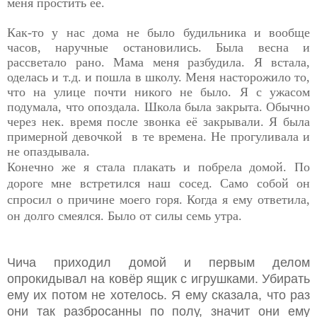
меня простить её.
Как-то у нас дома не было будильника и вообще
часов, наручные остановились. Была весна и
рассветало рано. Мама меня разбудила. Я встала,
оделась и т.д. и пошла в школу. Меня насторожило то,
что на улице почти никого не было. Я с ужасом
подумала, что опоздала. Школа была закрыта. Обычно
через нек. время после звонка её закрывали. Я была
примерной девочкой в те времена. Не прогуливала и
не опаздывала.
Конечно же я стала плакать и побрела домой. По
дороге мне встретился наш сосед.
Само собой он
спросил о причине моего горя. Когда я ему ответила,
он долго смеялся. Было от силы семь утра.
Чича приходил домой и первым делом
опрокидывал на ковёр ящик с игрушками. Убирать
ему их потом не хотелось. Я ему сказала, что раз
они так разбросанны по полу, значит они ему