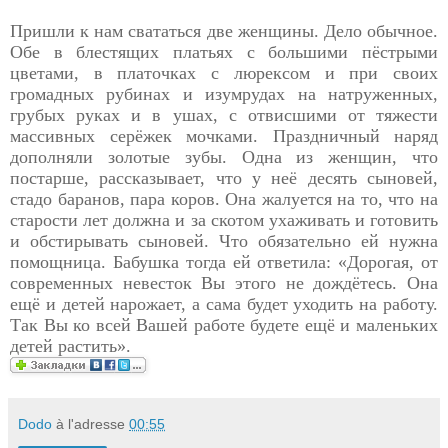
Пришли к нам свататься две женщины. Дело обычное.
Обе в блестящих платьях с большими пёстрыми
цветами, в платочках с люрексом и при своих
громадных рубинах и изумрудах на натруженных,
грубых руках и в ушах, с отвисшими от тяжести
массивных серёжек мочками. Праздничный наряд
дополняли золотые зубы. Одна из женщин, что
постарше, рассказывает, что у неё десять сыновей,
стадо баранов, пара коров. Она жалуется на то, что на
старости лет должна и за скотом ухаживать и готовить
и обстирывать сыновей. Что обязательно ей нужна
помощница. Бабушка тогда ей ответила: «Дорогая, от
современных невесток Вы этого не дождётесь. Она
ещё и детей нарожает, а сама будет уходить на работу.
Так Вы ко всей Вашей работе будете ещё и маленьких
детей растить».
Dodo
à l'adresse
00:55