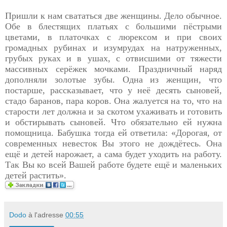
Пришли к нам свататься две женщины. Дело обычное.
Обе в блестящих платьях с большими пёстрыми
цветами, в платочках с люрексом и при своих
громадных рубинах и изумрудах на натруженных,
грубых руках и в ушах, с отвисшими от тяжести
массивных серёжек мочками. Праздничный наряд
дополняли золотые зубы. Одна из женщин, что
постарше, рассказывает, что у неё десять сыновей,
стадо баранов, пара коров. Она жалуется на то, что на
старости лет должна и за скотом ухаживать и готовить
и обстирывать сыновей. Что обязательно ей нужна
помощница. Бабушка тогда ей ответила: «Дорогая, от
современных невесток Вы этого не дождётесь. Она
ещё и детей нарожает, а сама будет уходить на работу.
Так Вы ко всей Вашей работе будете ещё и маленьких
детей растить».
Dodo
à l'adresse
00:55