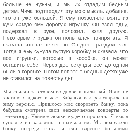
больше не нужны, и мы их отдадим бедным
детям. Чича подтвердил эту мою мысль, добавив,
что он уже большой. Я ему позволила взять из
кучи самую ему дорогую игрушку. Он взял одну,
подержал в руке, положил, взял другую.
Некоторые игрушки он попытался припрятать. Я
сказала, что так не честно. Он долго раздумывал.
Тогда я ему сунула пустую коробку и сказала, что
все игрушки, которые в коробке, он может
оставить себе. Через две секунды все до одной
были в коробке. Потом вопрос о бедных детях уже
не ставился на повестку дня.
Мы сидели за столом во дворе и пили чай. Явно не
хватало сладкого к чаю. Бабушка как раз сварила на
зиму варенье. Пришлось мне своровать банку, пока
бабушка смотрела свои нескончаемые концерты по
телевизору. Чайные ложки куда-то пропали. Я взяла
суповые из раковины и вымыла их. Мы водрузили
банку посреди стола и ели варенье большими