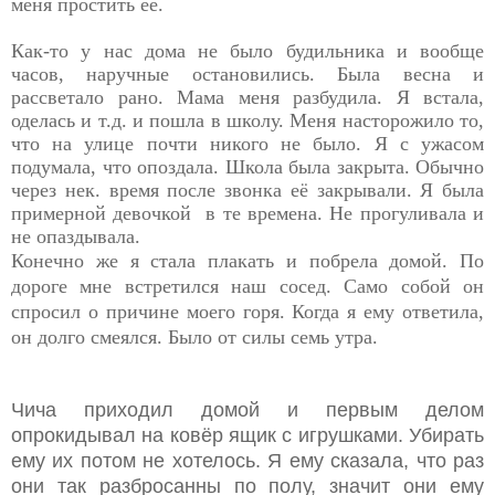
меня простить её.
Как-то у нас дома не было будильника и вообще
часов, наручные остановились. Была весна и
рассветало рано. Мама меня разбудила. Я встала,
оделась и т.д. и пошла в школу. Меня насторожило то,
что на улице почти никого не было. Я с ужасом
подумала, что опоздала. Школа была закрыта. Обычно
через нек. время после звонка её закрывали. Я была
примерной девочкой в те времена. Не прогуливала и
не опаздывала.
Конечно же я стала плакать и побрела домой. По
дороге мне встретился наш сосед.
Само собой он
спросил о причине моего горя. Когда я ему ответила,
он долго смеялся. Было от силы семь утра.
Чича приходил домой и первым делом
опрокидывал на ковёр ящик с игрушками. Убирать
ему их потом не хотелось. Я ему сказала, что раз
они так разбросанны по полу, значит они ему