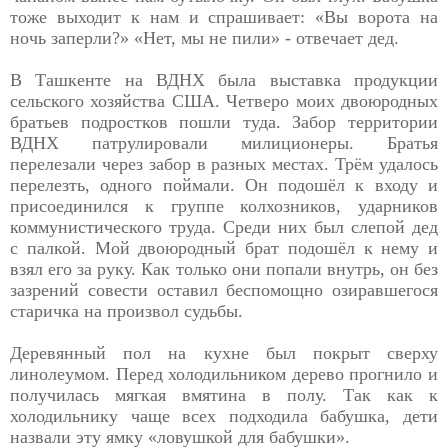
тоже выходит к нам и спрашивает: «Вы ворота на
ночь заперли?» «Нет, мы не пили» - отвечает дед.
В Ташкенте на ВДНХ была выставка продукции
сельского хозяйства США. Четверо моих двоюродных
братьев подростков пошли туда. Забор территории
ВДНХ патрулировали милиционеры. Братья
перелезали через забор в разных местах. Трём удалось
перелезть, одного поймали. Он подошёл к входу и
присоединился к группе колхозников, ударников
коммунистического труда. Среди них был слепой дед
с палкой. Мой двоюродный брат подошёл к нему и
взял его за руку. Как только они попали внутрь, он без
зазрений совести оставил беспомощно озиравшегося
старичка на произвол судьбы.
Деревянный пол на кухне был покрыт сверху
линолеумом. Перед холодильником дерево прогнило и
получилась мягкая вмятина в полу. Так как к
холодильнику чаще всех подходила бабушка, дети
назвали эту ямку «ловушкой для бабушки».