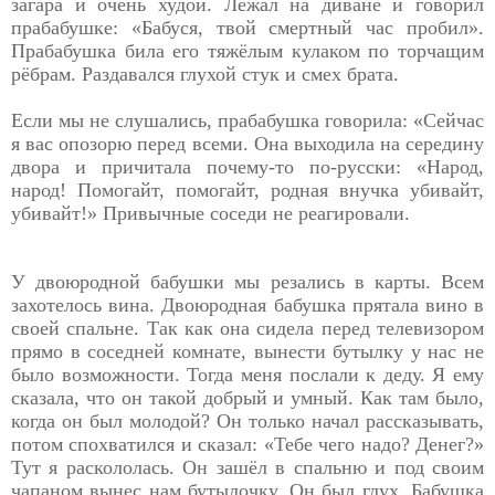
загара и очень худой. Лежал на диване и говорил
прабабушке: «Бабуся, твой смертный час пробил».
Прабабушка била его тяжёлым кулаком по торчащим
рёбрам. Раздавался глухой стук и смех брата.
Если мы не слушались, прабабушка говорила: «Сейчас
я вас опозорю перед всеми. Она выходила на середину
двора и причитала почему-то по-русски: «Народ,
народ! Помогайт, помогайт, родная внучка убивайт,
убивайт!» Привычные соседи не реагировали.
У двоюродной бабушки мы резались в карты. Всем
захотелось вина. Двоюродная бабушка прятала вино в
своей спальне. Так как она сидела перед телевизором
прямо в соседней комнате, вынести бутылку у нас не
было возможности. Тогда меня послали к деду. Я ему
сказала, что он такой добрый и умный. Как там было,
когда он был молодой? Он только начал рассказывать,
потом спохватился и сказал: «Тебе чего надо? Денег?»
Тут я раскололась. Он зашёл в спальню и под своим
чапаном вынес нам бутылочку. Он был глух. Бабушка