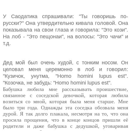
У Саодатика спрашивали: "Ты говоришь по-
русски?" Она утвердительно кивала головой. Она
показывала на свои глаза и говорила: "Это кози".
На лоб - "Это пещонаи", на волосы: "Это чачи" и
т.д.
Дед мой был очень худой, с тонким носом. Он
целовал меня церемонно в лоб и говорил:
"Кузичок, унутма, "Homo homini lupus est".
"Козочка, не забудь: "Homo homini lupus est".
Бабушка любила мне рассказывать проишествие,
связанное с соседской девочкой, которая любила
возиться со мной, которая была меня старше. Мне
было три года. Однажды эта соседка обозвала меня
дурой. Я так долго плакала, несмотря на то, что она
просила прощения, что в конце концов пришли её
родители и даже бабушка с дедушкой, уговаривая