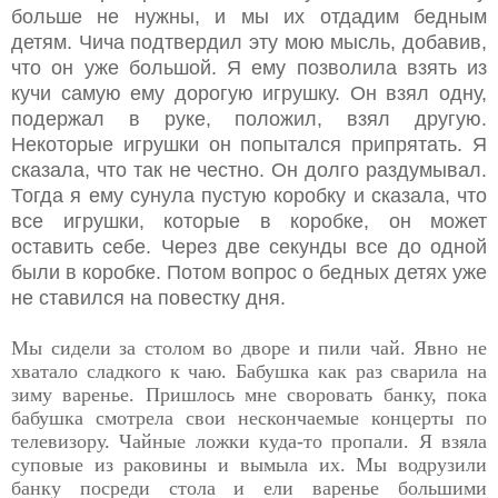
больше не нужны, и мы их отдадим бедным
детям. Чича подтвердил эту мою мысль, добавив,
что он уже большой. Я ему позволила взять из
кучи самую ему дорогую игрушку. Он взял одну,
подержал в руке, положил, взял другую.
Некоторые игрушки он попытался припрятать. Я
сказала, что так не честно. Он долго раздумывал.
Тогда я ему сунула пустую коробку и сказала, что
все игрушки, которые в коробке, он может
оставить себе. Через две секунды все до одной
были в коробке. Потом вопрос о бедных детях уже
не ставился на повестку дня.
Мы сидели за столом во дворе и пили чай. Явно не
хватало сладкого к чаю. Бабушка как раз сварила на
зиму варенье. Пришлось мне своровать банку, пока
бабушка смотрела свои нескончаемые концерты по
телевизору. Чайные ложки куда-то пропали. Я взяла
суповые из раковины и вымыла их. Мы водрузили
банку посреди стола и ели варенье большими