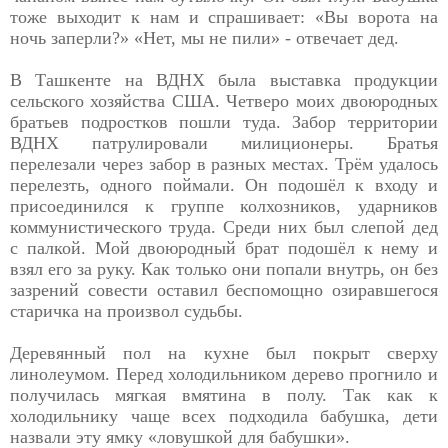
тоже выходит к нам и спрашивает: «Вы ворота на
ночь заперли?» «Нет, мы не пили» - отвечает дед.
В Ташкенте на ВДНХ была выставка продукции
сельского хозяйства США. Четверо моих двоюродных
братьев подростков пошли туда. Забор территории
ВДНХ патрулировали милиционеры. Братья
перелезали через забор в разных местах. Трём удалось
перелезть, одного поймали. Он подошёл к входу и
присоединился к группе колхозников, ударников
коммунистического труда. Среди них был слепой дед
с палкой. Мой двоюродный брат подошёл к нему и
взял его за руку. Как только они попали внутрь, он без
зазрений совести оставил беспомощно озиравшегося
старичка на произвол судьбы.
Деревянный пол на кухне был покрыт сверху
линолеумом. Перед холодильником дерево прогнило и
получилась мягкая вмятина в полу. Так как к
холодильнику чаще всех подходила бабушка, дети
назвали эту ямку «ловушкой для бабушки».