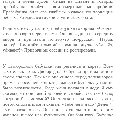
загара и очень худой. Лежал на диване и говорил
прабабушке: «Бабуся, твой смертный час пробил».
Прабабушка била его тяжёлым кулаком по торчащим
рёбрам. Раздавался глухой стук и смех брата.
Если мы не слушались, прабабушка говорила: «Сейчас
я вас опозорю перед всеми. Она выходила на середину
двора и причитала почему-то по-русски: «Народ,
народ! Помогайт, помогайт, родная внучка убивайт,
убивайт!» Привычные соседи не реагировали.
У двоюродной бабушки мы резались в карты. Всем
захотелось вина. Двоюродная бабушка прятала вино в
своей спальне. Так как она сидела перед телевизором
прямо в соседней комнате, вынести бутылку у нас не
было возможности. Тогда меня послали к деду. Я ему
сказала, что он такой добрый и умный. Как там было,
когда он был молодой? Он только начал рассказывать,
потом спохватился и сказал: «Тебе чего надо? Денег?»
Тут я раскололась. Он зашёл в спальню и под своим
чапаном вынес нам бутылочку. Он был глух. Бабушка