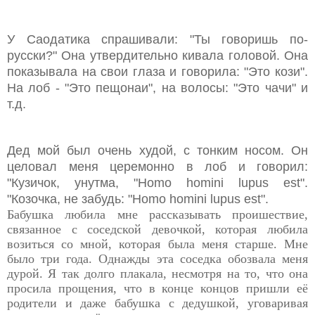
У Саодатика спрашивали: "Ты говоришь по-
русски?" Она утвердительно кивала головой. Она
показывала на свои глаза и говорила: "Это кози".
На лоб - "Это пещонаи", на волосы: "Это чачи" и
т.д.
Дед мой был очень худой, с тонким носом. Он
целовал меня церемонно в лоб и говорил:
"Кузичок, унутма, "Homo homini lupus est".
"Козочка, не забудь: "Homo homini lupus est".
Бабушка любила мне рассказывать проишествие,
связанное с соседской девочкой, которая любила
возиться со мной, которая была меня старше. Мне
было три года. Однажды эта соседка обозвала меня
дурой. Я так долго плакала, несмотря на то, что она
просила прощения, что в конце концов пришли её
родители и даже бабушка с дедушкой, уговаривая