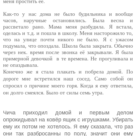
меня простить её.
Как-то у нас дома не было будильника и вообще
часов, наручные остановились. Была весна и
рассветало рано. Мама меня разбудила. Я встала,
оделась и т.д. и пошла в школу. Меня насторожило то,
что на улице почти никого не было. Я с ужасом
подумала, что опоздала. Школа была закрыта. Обычно
через нек. время после звонка её закрывали. Я была
примерной девочкой в те времена. Не прогуливала и
не опаздывала.
Конечно же я стала плакать и побрела домой. По
дороге мне встретился наш сосед.
Само собой он
спросил о причине моего горя. Когда я ему ответила,
он долго смеялся. Было от силы семь утра.
Чича приходил домой и первым делом
опрокидывал на ковёр ящик с игрушками. Убирать
ему их потом не хотелось. Я ему сказала, что раз
они так разбросанны по полу, значит они ему