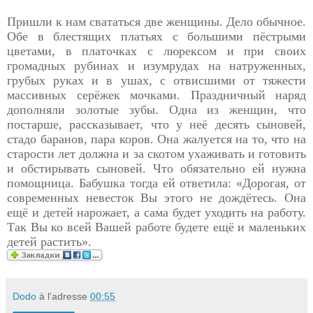
Пришли к нам свататься две женщины. Дело обычное.
Обе в блестящих платьях с большими пёстрыми
цветами, в платочках с люрексом и при своих
громадных рубинах и изумрудах на натруженных,
грубых руках и в ушах, с отвисшими от тяжести
массивных серёжек мочками. Праздничный наряд
дополняли золотые зубы. Одна из женщин, что
постарше, рассказывает, что у неё десять сыновей,
стадо баранов, пара коров. Она жалуется на то, что на
старости лет должна и за скотом ухаживать и готовить
и обстирывать сыновей. Что обязательно ей нужна
помощница. Бабушка тогда ей ответила: «Дорогая, от
современных невесток Вы этого не дождётесь. Она
ещё и детей нарожает, а сама будет уходить на работу.
Так Вы ко всей Вашей работе будете ещё и маленьких
детей растить».
Dodo
à l'adresse
00:55