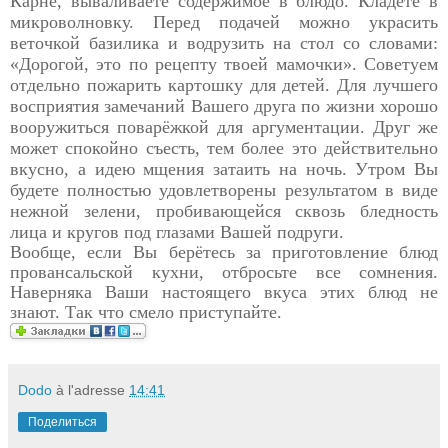
Карне, вываливаете содержимое в блюдо. Кладёте в
микроволновку. Перед подачей можно украсить
веточкой базилика и водрузить на стол со словами:
«Дорогой, это по рецепту твоей мамочки». Советуем
отдельно пожарить картошку для детей. Для лучшего
восприятия замечаний Вашего друга по жизни хорошо
вооружиться поварёжкой для аргументации. Друг же
может спокойно съесть, тем более это действительно
вкусно, а идею мщения затаить на ночь. Утром Вы
будете полностью удовлетворены результатом в виде
нежной зелени, пробивающейся сквозь бледность
лица и кругов под глазами Вашей подруги.
Вообще, если Вы берётесь за приготовление блюд
провансальской кухни, отбросьте все сомнения.
Наверняка Ваши настоящего вкуса этих блюд не
знают. Так что смело приступайте.
Dodo
à l'adresse
14:41
Поделиться