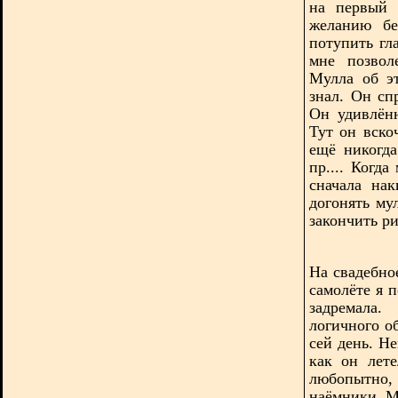
на первый 
желанию бе
потупить гл
мне позвол
Мулла об э
знал. Он сп
Он удивлён
Тут он вско
ещё никогда
пр.... Когд
сначала на
догонять му
закончить ри
На свадебно
самолёте я 
задремала.
логичного о
сей день. Н
как он лет
любопытно
наёмники. М