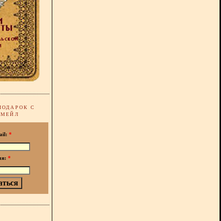
ПОДАРОК С
-МЕЙЛ
ail:
*
мя:
*
!