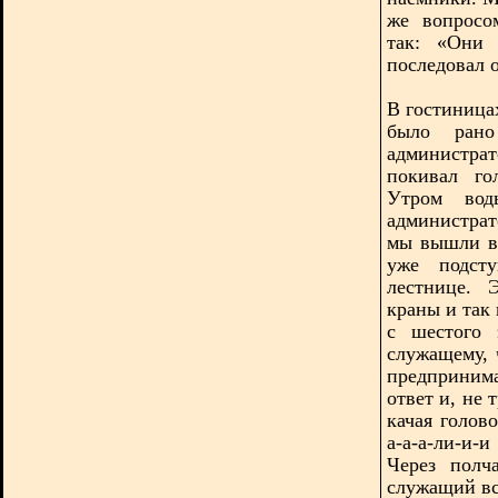
же вопросо
так: «Они 
последовал о
В гостиница
было рано
администра
покивал го
Утром вод
администрат
мы вышли в 
уже подст
лестнице. 
краны и так
с шестого 
служащему, 
предприним
ответ и, не 
качая голово
а-а-а-ли-и-
Через полч
служащий всё