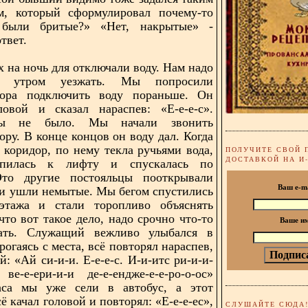
м, который сформулировал почему-то
были бритые?» «Нет, накрытые» -
твет.
х на ночь для отключали воду. Нам надо
 утром уезжать. Мы попросили
тора подключить воду пораньше. Он
ловой и сказал нараспев: «Е-е-е-с».
ы не было. Мы начали звонить
ору. В конце концов он воду дал. Когда
коридор, по нему текла ручьями вода,
ПОЛУЧИТЕ СВОЙ 
ДОСТАВКОЙ НА И
упилась к лифту и спускалась по
Это другие постояльцы пооткрывали
Ваш e-m
 и ушли немытые. Мы бегом спустились
этажа и стали торопливо объяснять
что вот такое дело, надо срочно что-то
Ваше и
ать. Служащий вежливо улыбался в
трогаясь с места, всё повторял нараспев,
й: «Ай си-и-и. Е-е-е-с. И-и-итс ри-и-и-
и ве-е-ери-и-и де-е-ендже-е-е-ро-о-ос»
аса мы уже сели в автобус, а этот
 качал головой и повторял: «Е-е-е-ес»,
СЛУШАЙТЕ СЮДА