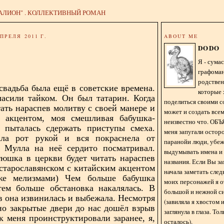
АЛИОН" . КОЛЛЕКТИВНЫЙ РОМАН
ПРЕЛЯ 2011 Г.
ABOUT ME
DODO
Я - сум
графома
родстве
свадьба была ещё в советские времена.
которые 
асили тайком. Он был татарин. Когда
поделиться своими с
тать нараспев молитву с своей манере и
может и создать всем
м акцентом, моя смешливая бабушка-
неизвестно что. О
ё пыталась сдержать приступы смеха.
меня запугали остор
ла рот рукой и вся покраснела от
паранойи люди, убе
. Мулла на неё сердито посматривал.
выдумывать имена и
тюшка в церкви будет читать нараспев
названия. Если Вы за
старославянском с китайским акцентом
начала заметать сле
е мелизмами) Чем больше бабушка
моих персонажей я 
тем больше обстановка накалялась. В
большой и нежной с
в она извинилась и выбежала. Несмотря
(завиляла я хвостом
но закрытые двери до нас дошёл взрыв
заглянула в глаза. То
ак меня проинструктировали заранее, я,
осталось).