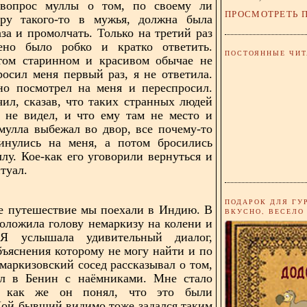
вопрос муллы о том, по своему ли
ПРОСМОТРЕТЬ 
ру такого-то в мужья, должна была
аза и промолчать. Только на третий раз
ено было робко и кратко ответить.
ПОСТОЯННЫЕ ЧИТ
том старинном и красивом обычае не
росил меня первый раз, я не ответила.
но посмотрел на меня и переспросил.
чил, сказав, что таких странных людей
 не видел, и что ему там не место и
а мулла выбежал во двор, все почему-то
кинулись на меня, а потом бросились
ллу. Кое-как его уговорили вернуться и
туал.
ПОДАРОК ДЛЯ ГУ
е путешествие мы поехали в Индию. В
ВКУСНО, ВЕСЕЛО
положила голову немаркизу на колени и
 Я услышала удивительный диалог,
бъяснения которому не могу найти и по
емаркизовский сосед рассказывал о том,
ел в Бенин с наёмниками. Мне стало
, как же он понял, что это были
ой бывший видимо тоже задался таким