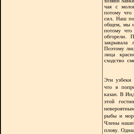
хозяин лавк
чая с моло
потому что
сил. Наш по
общем, мы н
потому что
обгорели. 
закрывала 
Поэтому лиц
лица красн
сходство сме
Эти узбеки 
что я попр
казан. В Ин
этой гости
невероятным
рыбы и мор
Члены нашей
плову. Одна