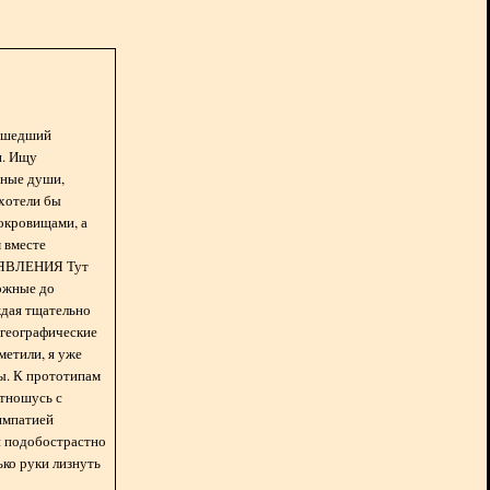
асшедший
н. Ищу
нные души,
хотели бы
окровищами, а
 вместе
БЪЯВЛЕНИЯ Тут
ожные до
ждая тщательно
 географические
метили, я уже
ды. К прототипам
отношусь с
импатией
 и подобострастно
лько руки лизнуть