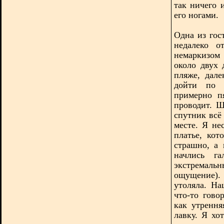
так ничего 
его ногами.
Одна из гос
недалеко 
немаркизом 
около двух
пляже, дал
дойти по 
примерно п
проводит. 
спутник всё
месте. Я не
платье, кот
страшно, а
начлись г
экстремальн
ощущение).
утоляла. Н
что-то гово
как утрення
лавку. Я хо