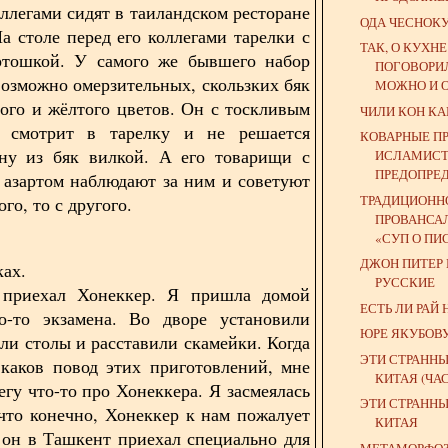
ллегами сидят в таиландском ресторане
ОДА ЧЕСНОК
На столе перед его коллегами тарелки с
ТАК, О КУХН
ртошкой. У самого же бывшего набор
ПОГОВОРИЛ
возможно омерзительных, скользких бяк
МОЖНО И 
ного и жёлтого цветов. Он с тоскливым
ЧИЛИ КОН КА
 смотрит в тарелку и не решается
КОВАРНЫЕ П
дну из бяк вилкой. А его товарищи с
ИСЛАМИСТ
ПРЕДОПРЕД
 азартом наблюдают за ним и советуют
ТРАДИЦИОНН
ого, то с другого.
ПРОВАНСА
«СУП О ПИС
ДЖОН ПИТЕР
ках.
РУССКИЕ
приехал Хонеккер. Я пришла домой
ЕСТЬ ЛИ РАЙ 
го-то экзамена. Во дворе установили
ЮРЕ ЯКУБОВ
ыли столы и расставили скамейки. Когда
ЭТИ СТРАННЫ
 каков повод этих приготовлений, мне
КИТАЯ (ЧАСТ
егу что-то про Хонеккера. Я засмеялась
ЭТИ СТРАННЫ
 что конечно, Хонеккер к нам пожалует
КИТАЯ
о он в Ташкент приехал специально для
МЕТАМОРФО