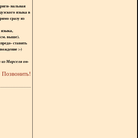
ориги- нальная
цузского языка в
рямо сразу из
 языка,
(см. выше).
предо- ставить
вождение :-)
из Марселя он-
5
Позвонить
!