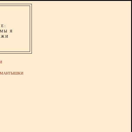
ИЕ:
ОМЫ Я
АЖИ
И
Й МАНТЫШКИ