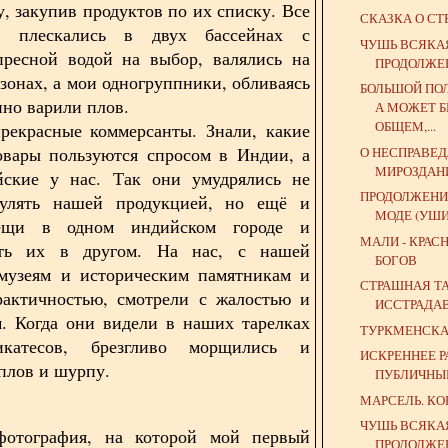
у, закупив продуктов по их списку. Все
СКАЗКА О СТ
е плескались в двух бассейнах с
ЧУШЬ ВСЯКА
пресной водой на выбор, валялись на
ПРОДОЛЖЕ
зонах, а мои одногруппники, обливаясь
БОЛЬШОЙ ПО
нно варили плов.
А МОЖЕТ Б
ОБЩЕМ,...
рекрасные коммерсанты. Знали, какие
овары пользуются спросом в Индии, а
О НЕСПРАВЕ
МИРОЗДАН
йские у нас. Так они умудрялись не
ПРОДОЛЖЕНИ
кулять нашей продукцией, но ещё и
МОДЕ (УШИ
вещи в одном индийском городе и
МАЛИ - КРАС
ать их в другом. На нас, с нашей
БОГОВ
 музеям и историческим памятникам и
СТРАШНАЯ Т
рактичностью, смотрели с жалостью и
ИССТРАДА
. Когда они видели в наших тарелках
ТУРКМЕНСК
икатесов, брезгливо морщились и
ИСКРЕННЕЕ Р
 плов и шурпу.
ПУБЛИЧНЫ
МАРСЕЛЬ. К
ЧУШЬ ВСЯКА
фотография, на которой мой первый
ПРОДОЛЖЕ