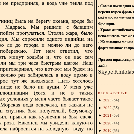
и не предприняв, а вода уже текла под
- Самая последняя 
версия курса фран- 
моём ис- полнении п
тиниц была на берегу океана, вроде бы
Франции.
от Мадраса. Мы решили с бывшим
- Уроки английского
пойти прогуляться. Стояла жара, было
исполнитель тот же 
 дня. Мы спросили одного индийца на
- Желающим можно 
еко ли до города и можно ли до него
фортепианное сопро
побережью. Тот нам ответил, что
ять минут ходьбы и, что он нас сам
Прямая трансляция 
Шли мы три часа быстрым шагом. Наш
лайн.
 приговаривал, что вот-вот мы будем на
Skype Khilola
сколько раз забиралась в воду прямо в
орое тут же высыхало. Пить хотелось
 нигде не было ни души. У меня уже
аллюцинации (хотя и не в таких
BLOG ARCHIVE
ых условиях у меня часто бывает такое
2023
(
64
)
►
 Морская вода освежала, но жажды не
2022
(
35
)
►
аш спутник был полуголый, безумолку
2021
(
53
)
►
рил, прыгал как кузнечик и был свеж,
я роза. Наконец мы увидели какую-то
2020
(
44
)
►
тела набросится на холодную воду, но
2019
(
63
)
►