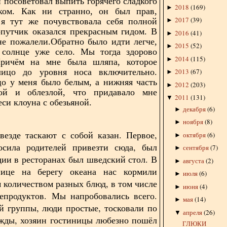
и посоветовал выпить горячего сладкого
2018
(
169
)
►
ком. Как ни странно, он был прав,
2017
(
39
)
 я тут же почувствовала себя полной
►
путчик оказался прекрасным гидом. В
2016
(
41
)
►
е пожалели.Обратно было идти легче,
2015
(
52
)
►
 солнце уже село. Мы тогда здорово
2014
(
115
)
►
Причём на мне была шляпа, которое
лицо до уровня носа включительно.
2013
(
67
)
►
о у меня было белым, а нижняя часть
2012
(
203
)
►
ой и облезлой, что придавало мне
2011
(
131
)
▼
си клоуна с обезьяной.
декабря
(
6
)
►
ноября
(
8
)
►
везде таскают с собой казан. Первое,
октября
(
6
)
►
осила родителей привезти сюда, был
сентября
(
7
)
►
дии в ресторанах был шведский стол. В
августа
(
2
)
►
нице на берегу океана нас кормили
июля
(
6
)
►
 количеством разных блюд, в том числе
июня
(
4
)
►
епродуктов. Мы напробовались всего.
мая
(
14
)
►
 группы, люди простые, тосковали по
апреля
(
26
)
▼
жды, хозяин гостиницы любезно пошёл
ГЛЮКИ