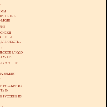
У
Е МЫ
И, ТЕПЕРЬ
О МОДЕ
РНЕ
РОИСКИ
ОВ ИЛИ
ЕЛЕННОСТЬ...
ОЕ
ЛЬСКОЕ БЛЮДО
ТУ» ПР...
 И УЖАСНЫЕ
НА ЗЕМЛЕ?
У
Е РУССКИЕ ИЗ
Ь II)
Е РУССКИЕ ИЗ
ЗЫ