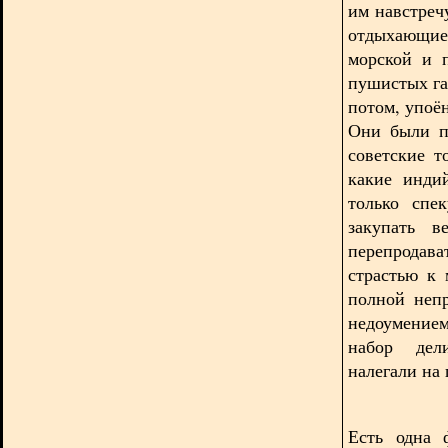
им навстреч
отдыхающи
морской и 
пушистых га
потом, упоё
Они были п
советские т
какие инди
только спе
закупать 
перепродав
страстью к
полной неп
недоумением
набор дел
налегали на
Есть одна 