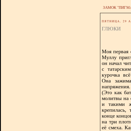
ЗАМОК "ПИГМ
ПЯТНИЦА, 29 А
ГЛЮКИ
Моя первая 
Муллу пригл
он начал чи
с татарски
курочка вс
Она зажима
напряжения
(Это как ба
молитвы на 
и такими ж
крепилась, 
конце концо
на три плот
её смеха. К