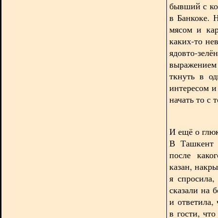
бывший с ко
в Банкоке. 
мясом и ка
каких-то не
ядовто-зелё
выражением
ткнуть в о
интересом и
начать то с т
И ещё о глю
В Ташкент 
после како
казан, накр
я спросила,
сказали на б
и ответила,
в гости, чт