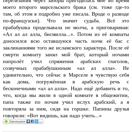
перелезания через заборы пригодилась мне во время
моего второго марсельского брака (см. тоже где-то
там, об этом я подробно уже писала. Вроде о разводе
по-французски). Что значит судьба. Всё это
прабабушка проделывала не молча, а приговаривая:
«Ал ал ал алла, бисмилла...». Потом из её комнаты
доносился всю оставшуюся часть ночи её бас с
заклинаниями того же исламского характера. После её
смерти комнату занял мой брат, который ночами
напролёт учил спряжения арабских глаголов,
созвучных прабабушкиным «ал ал алла». Не
удивительно, что сейчас в Марселе я чувствую себя
как дома, погружённая в арабскую речь с
бесконечными «ал ал алла». Надо ещё добавить и то,
что, когда мы жили в одной комнате в общежитии,
папа также по ночам учил вслух арабский, а я
повторяла за ним, сидя на горшке.
Папины друзья
говорили: «Вот видишь, как надо учить...»