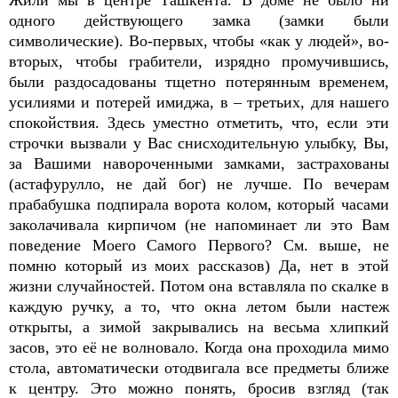
одного действующего замка (замки были
символические). Во-первых, чтобы «как у людей», во-
вторых, чтобы грабители, изрядно промучившись,
были раздосадованы тщетно потерянным временем,
усилиями и потерей имиджа, в – третьих, для нашего
спокойствия. Здесь уместно отметить, что, если эти
строчки вызвали у Вас снисходительную улыбку, Вы,
за Вашими навороченными замками, застрахованы
(астафурулло, не дай бог) не лучше. По вечерам
прабабушка подпирала ворота колом, который часами
заколачивала кирпичом (не напоминает ли это Вам
поведение Моего Самого Первого? См. выше, не
помню который из моих рассказов) Да, нет в этой
жизни случайностей. Потом она вставляла по скалке в
каждую ручку, а то, что окна летом были настеж
открыты, а зимой закрывались на весьма хлипкий
засов, это её не волновало. Когда она проходила мимо
стола, автоматически отодвигала все предметы ближе
к центру. Это можно понять, бросив взгляд (так