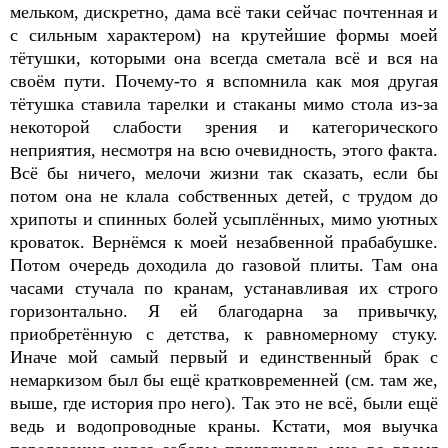
мельком, дискретно, дама всё таки сейчас почтенная и
с сильным характером) на крутейшие формы моей
тётушки, которыми она всегда сметала всё и вся на
своём пути. Почему-то я вспомнила как моя другая
тётушка ставила тарелки и стаканы мимо стола из-за
некоторой слабости зрения и категорического
неприятия, несмотря на всю очевидность, этого факта.
Всё бы ничего, мелочи жизни так сказать, если бы
потом она не клала собственных детей, с трудом до
хрипоты и спинных болей усыплённых, мимо уютных
кроваток. Вернёмся к моей незабвенной прабабушке.
Потом очередь доходила до газовой плиты. Там она
часами стучала по кранам, устанавливая их строго
горизонтально. Я ей благодарна за привычку,
приобретённую с детства, к равномерному стуку.
Иначе мой самый первый и единственный брак с
немаркизом был бы ещё кратковременней (см. там же,
выше, где история про него). Так это не всё, были ещё
ведь и водопроводные краны. Кстати, моя выучка