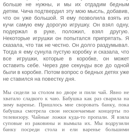
больше не нужны, и мы их отдадим бедным
детям. Чича подтвердил эту мою мысль, добавив,
что он уже большой. Я ему позволила взять из
кучи самую ему дорогую игрушку. Он взял одну,
подержал в руке, положил, взял другую.
Некоторые игрушки он попытался припрятать. Я
сказала, что так не честно. Он долго раздумывал.
Тогда я ему сунула пустую коробку и сказала, что
все игрушки, которые в коробке, он может
оставить себе. Через две секунды все до одной
были в коробке. Потом вопрос о бедных детях уже
не ставился на повестку дня.
Мы сидели за столом во дворе и пили чай. Явно не
хватало сладкого к чаю. Бабушка как раз сварила на
зиму варенье. Пришлось мне своровать банку, пока
бабушка смотрела свои нескончаемые концерты по
телевизору. Чайные ложки куда-то пропали. Я взяла
суповые из раковины и вымыла их. Мы водрузили
банку посреди стола и ели варенье большими