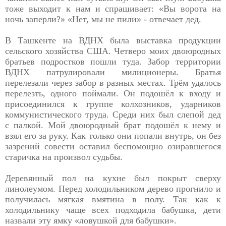
тоже выходит к нам и спрашивает: «Вы ворота на
ночь заперли?» «Нет, мы не пили» - отвечает дед.
В Ташкенте на ВДНХ была выставка продукции
сельского хозяйства США. Четверо моих двоюродных
братьев подростков пошли туда. Забор территории
ВДНХ патрулировали милиционеры. Братья
перелезали через забор в разных местах. Трём удалось
перелезть, одного поймали. Он подошёл к входу и
присоединился к группе колхозников, ударников
коммунистического труда. Среди них был слепой дед
с палкой. Мой двоюродный брат подошёл к нему и
взял его за руку. Как только они попали внутрь, он без
зазрений совести оставил беспомощно озиравшегося
старичка на произвол судьбы.
Деревянный пол на кухне был покрыт сверху
линолеумом. Перед холодильником дерево прогнило и
получилась мягкая вмятина в полу. Так как к
холодильнику чаще всех подходила бабушка, дети
назвали эту ямку «ловушкой для бабушки».