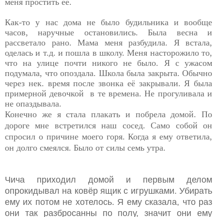
меня простить её.
Как-то у нас дома не было будильника и вообще
часов, наручные остановились. Была весна и
рассветало рано. Мама меня разбудила. Я встала,
оделась и т.д. и пошла в школу. Меня насторожило то,
что на улице почти никого не было. Я с ужасом
подумала, что опоздала. Школа была закрыта. Обычно
через нек. время после звонка её закрывали. Я была
примерной девочкой в те времена. Не прогуливала и
не опаздывала.
Конечно же я стала плакать и побрела домой. По
дороге мне встретился наш сосед.
Само собой он
спросил о причине моего горя. Когда я ему ответила,
он долго смеялся. Было от силы семь утра.
Чича приходил домой и первым делом
опрокидывал на ковёр ящик с игрушками. Убирать
ему их потом не хотелось. Я ему сказала, что раз
они так разбросанны по полу, значит они ему