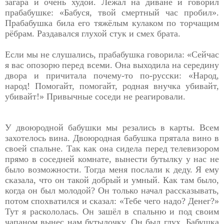
загара и очень худой. Лежал на диване и говорил
прабабушке: «Бабуся, твой смертный час пробил».
Прабабушка била его тяжёлым кулаком по торчащим
рёбрам. Раздавался глухой стук и смех брата.
Если мы не слушались, прабабушка говорила: «Сейчас
я вас опозорю перед всеми. Она выходила на середину
двора и причитала почему-то по-русски: «Народ,
народ! Помогайт, помогайт, родная внучка убивайт,
убивайт!» Привычные соседи не реагировали.
У двоюродной бабушки мы резались в карты. Всем
захотелось вина. Двоюродная бабушка прятала вино в
своей спальне. Так как она сидела перед телевизором
прямо в соседней комнате, вынести бутылку у нас не
было возможности. Тогда меня послали к деду. Я ему
сказала, что он такой добрый и умный. Как там было,
когда он был молодой? Он только начал рассказывать,
потом спохватился и сказал: «Тебе чего надо? Денег?»
Тут я раскололась. Он зашёл в спальню и под своим
чапаном вынес нам бутылочку. Он был глух. Бабушка