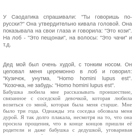
У Саодатика спрашивали: "Ты говоришь по-
русски?" Она утвердительно кивала головой. Она
показывала на свои глаза и говорила: "Это кози".
На лоб - "Это пещонаи", на волосы: "Это чачи" и
т.д.
Дед мой был очень худой, с тонким носом. Он
целовал меня церемонно в лоб и говорил:
"Кузичок, унутма, "Homo homini lupus est".
"Козочка, не забудь: "Homo homini lupus est".
Бабушка любила мне рассказывать проишествие,
связанное с соседской девочкой, которая любила
возиться со мной, которая была меня старше. Мне
было три года. Однажды эта соседка обозвала меня
дурой. Я так долго плакала, несмотря на то, что она
просила прощения, что в конце концов пришли её
родители и даже бабушка с дедушкой, уговаривая