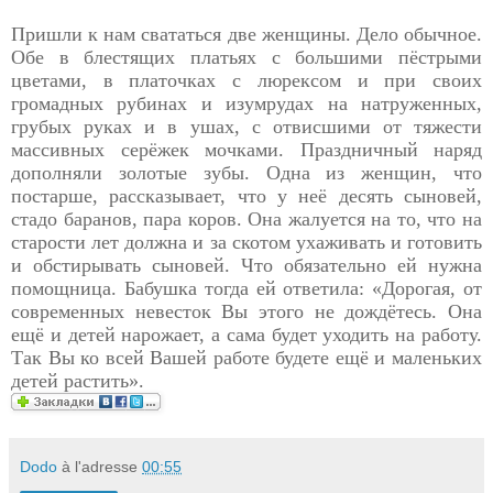
Пришли к нам свататься две женщины. Дело обычное.
Обе в блестящих платьях с большими пёстрыми
цветами, в платочках с люрексом и при своих
громадных рубинах и изумрудах на натруженных,
грубых руках и в ушах, с отвисшими от тяжести
массивных серёжек мочками. Праздничный наряд
дополняли золотые зубы. Одна из женщин, что
постарше, рассказывает, что у неё десять сыновей,
стадо баранов, пара коров. Она жалуется на то, что на
старости лет должна и за скотом ухаживать и готовить
и обстирывать сыновей. Что обязательно ей нужна
помощница. Бабушка тогда ей ответила: «Дорогая, от
современных невесток Вы этого не дождётесь. Она
ещё и детей нарожает, а сама будет уходить на работу.
Так Вы ко всей Вашей работе будете ещё и маленьких
детей растить».
Dodo
à l'adresse
00:55