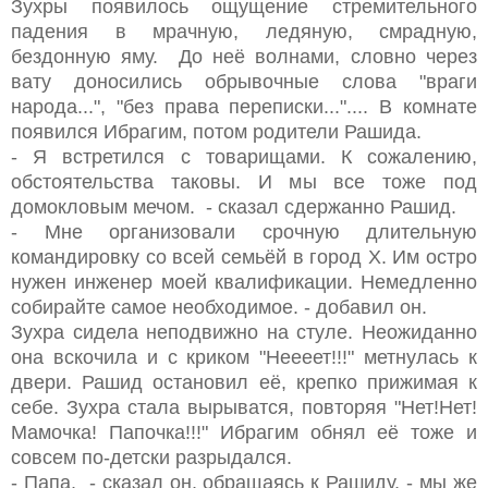
Зухры появилось ощущение стремительного
падения в мрачную, ледяную, смрадную,
бездонную яму. До неё волнами, словно через
вату доносились обрывочные слова "враги
народа...", "без права переписки...".... В комнате
появился Ибрагим, потом родители Рашида.
- Я встретился с товарищами. К сожалению,
обстоятельства таковы. И мы все тоже под
домокловым мечом. - сказал сдержанно Рашид.
- Мне организовали срочную длительную
командировку со всей семьёй в город Х. Им остро
нужен инженер моей квалификации. Немедленно
собирайте самое необходимое. - добавил он.
Зухра сидела неподвижно на стуле. Неожиданно
она вскочила и с криком "Неееет!!!" метнулась к
двери. Рашид остановил её, крепко прижимая к
себе. Зухра стала вырыватся, повторяя "Нет!Нет!
Мамочка! Папочка!!!" Ибрагим обнял её тоже и
совсем по-детски разрыдался.
- Папа, - сказал он, обращаясь к Рашиду, - мы же