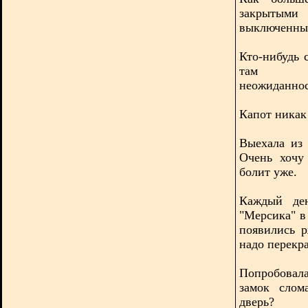
закрытыми
выключенны
Кто-нибудь 
там
неожиданнос
Капот никак 
Выехала из 
Очень хочу
болит уже.
Каждый ден
"Мерсика" в
появились р
надо перекр
Попробовала
замок слом
дверь?