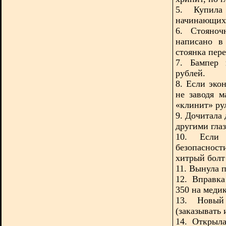
5. Купила
начинающих»
6. Стояноч
написано в
стоянка пер
7. Бампер 
рублей.
8. Если эко
не заводя м
«клинит» ру
9. Дочитала
другими гла
10. Если
безопасност
хитрый болт
11. Вынула 
12. Вправк
350 на меди
13. Новый
(заказывать 
14. Открыла