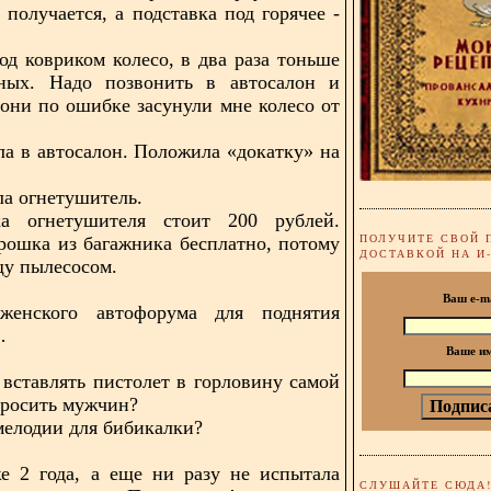
 получается, а подставка под горячее -
од ковриком колесо, в два раза тоньше
ьных. Надо позвонить в автосалон и
о они по ошибке засунули мне колесо от
ла в автосалон. Положила «докатку» на
ла огнетушитель.
ка огнетушителя стоит 200 рублей.
ПОЛУЧИТЕ СВОЙ 
рошка из багажника бесплатно, потому
ДОСТАВКОЙ НА И
щу пылесосом.
Ваш e-m
енского автофорума для поднятия
…
Ваше и
 вставлять пистолет в горловину самой
росить мужчин?
 мелодии для бибикалки?
е 2 года, а еще ни разу не испытала
СЛУШАЙТЕ СЮДА