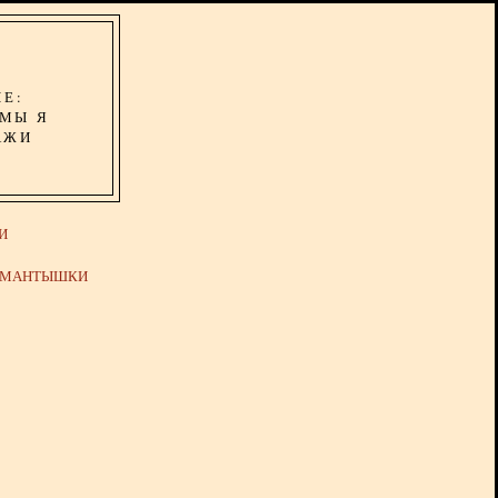
ИЕ:
ОМЫ Я
АЖИ
И
Й МАНТЫШКИ