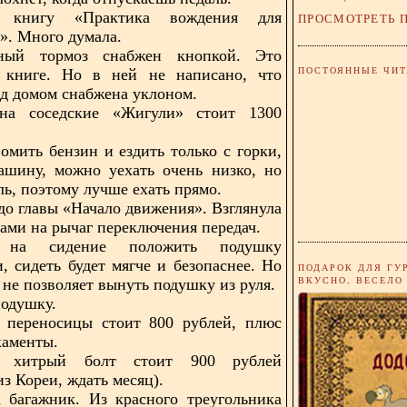
 книгу «Практика вождения для
ПРОСМОТРЕТЬ 
. Много думала.
ный тормоз снабжен кнопкой. Это
ПОСТОЯННЫЕ ЧИТ
 книге. Но в ней не написано, что
ед домом снабжена уклоном.
на соседские «Жигули» стоит 1300
номить бензин и ездить только с горки,
ашину, можно уехать очень низко, но
ль, поэтому лучше ехать прямо.
 до главы «Начало движения». Взглянула
зами на рычаг переключения передач.
 на сидение положить подушку
и, сидеть будет мягче и безопаснее. Но
ПОДАРОК ДЛЯ ГУ
ВКУСНО, ВЕСЕЛО
 не позволяет вынуть подушку из руля.
подушку.
а переносицы стоит 800 рублей, плюс
каменты.
 хитрый болт стоит 900 рублей
из Кореи, ждать месяц).
 багажник. Из красного треугольника