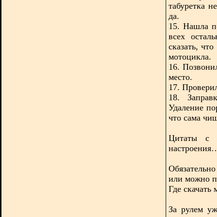
табуретка не
да.
15. Нашла п
всех остал
сказать, чт
мотоцикла.
16. Позвони
место.
17. Провери
18. Заправ
Удаление по
что сама чи
Цитаты с ж
настроения
Обязательно
или можно п
Где скачать
За рулем уж