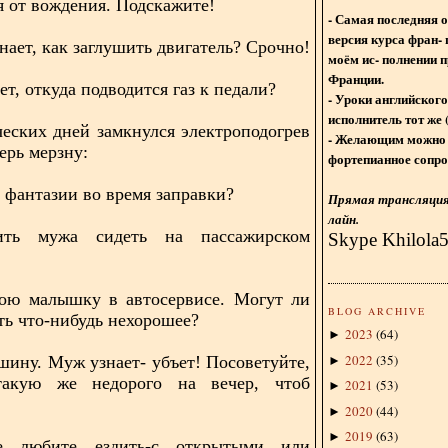
я от вождения. Подскажите!
- Самая последняя 
версия курса фран- 
нает, как заглушить двигатель? Срочно!
моём ис- полнении п
Франции.
ет, откуда подводится газ к педали?
- Уроки английского
исполнитель тот же 
ческих дней замкнулся электроподогрев
- Желающим можно 
ерь мерзну:
фортепианное сопро
е фантазии во время заправки?
Прямая трансляция 
лайн.
ить мужа сидеть на пассажирском
Skype Khilola
вою малышку в автосервисе. Могут ли
BLOG ARCHIVE
ть что-нибудь нехорошее?
2023
(
64
)
►
2022
(
35
)
шину. Муж узнает- убъет! Посоветуйте,
►
такую же недорого на вечер, чтоб
2021
(
53
)
►
2020
(
44
)
►
2019
(
63
)
►
е любите ездить-с открытыми или