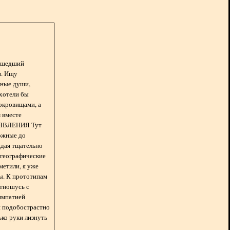
асшедший
н. Ищу
нные души,
хотели бы
окровищами, а
 вместе
БЪЯВЛЕНИЯ Тут
ожные до
ждая тщательно
 географические
метили, я уже
ды. К прототипам
отношусь с
импатией
 и подобострастно
лько руки лизнуть