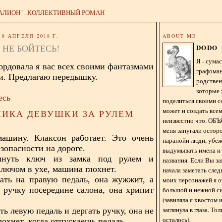
АЛИОН" . КОЛЛЕКТИВНЫЙ РОМАН
8 АПРЕЛЯ 2018 Г.
ABOUT ME
 НЕ БОЙТЕСЬ!
DODO
Я - сум
ордовала я вас всех своими фантазмами
графома
и. Предлагаю передышку.
родстве
которые 
есь
поделиться своими с
может и создать всем
НИКА ДЕВУШКИ ЗА РУЛЕМ
неизвестно что. О
меня запугали остор
машину. Клаксон работает. Это очень
паранойи люди, убе
зопасности на дороге.
выдумывать имена и
ынуть ключ из замка под рулем и
названия. Если Вы за
ключом в ухе, машина глохнет.
начала заметать сле
ать на правую педаль, она жужжит, а
моих персонажей я 
ь ручку посередине салона, она хрипит
большой и нежной с
(завиляла я хвостом
заглянула в глаза. То
ть левую педаль и дергать ручку, она не
осталось).
лохнет, когда отпускаешь педаль.