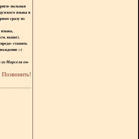
ориги- нальная
цузского языка в
рямо сразу из
 языка,
(см. выше).
предо- ставить
вождение :-)
из Марселя он-
5
Позвонить
!