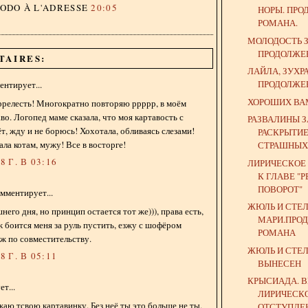
DODO
À L'ADRESSE
20:05
НОРЫ. ПР
РОМАНА.
МОЛОДОСТЬ 
ПРОДОЛЖЕ
TAIRES:
ЛАЙЛА, ЗУХРА 
ПРОДОЛЖЕ
нтирует...
ХОРОШИХ ВА
ррелесть! Многократно повторяю ррррр, в моём
во. Логопед маме сказала, что моя картавость с
РАЗВАЛИНЫ 
т, жду и не борюсь! Хохотала, обливаясь слезами!
РАСКРЫТИЕ
ла котам, мужу! Все в восторге!
СТРАШНЫХ 
 Г. В 03:16
ЛИРИЧЕСКОЕ
К ГЛАВЕ "
ПОВОРОТ"
мментирует...
ЖЮЛЬ И СТЕ
его дня, но принцип остается тот же))), права есть,
МАРИ.ПРО
ж боится меня за руль пустить, езжу с шофёром
РОМАНА
ж по совместительству.
ЖЮЛЬ И СТЕЛ
 Г. В 05:11
ВЫНЕСЕН
КРЫСИАДА. 
т...
ЛИРИЧЕСК
жаю тсвою картавинку. Без неё ты это больше не ты.
ОТСТУПЛЕ