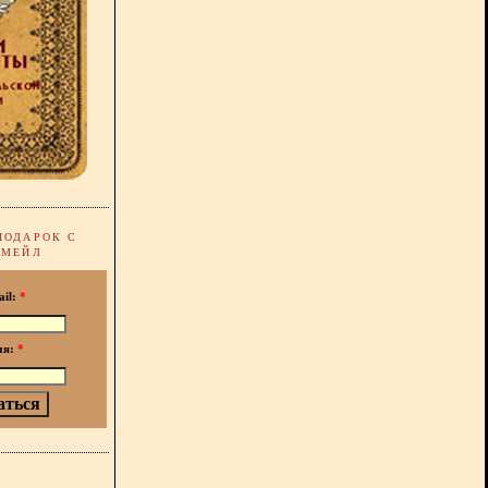
ПОДАРОК С
-МЕЙЛ
ail:
*
мя:
*
!