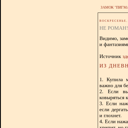
ЗАМОК "ПИГМ
ВОСКРЕСЕНЬЕ, 
НЕ РОМАН!
Видимо, зам
и фантазиям
Источник
зд
ИЗ ДНЕВ
1. Купила 
важно для бе
2. Если в
ковыряться 
3. Если наж
если дергат
и глохнет.
4. Если нажа
хрипит, но г