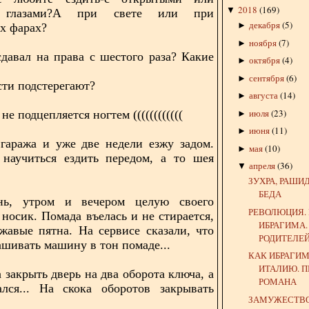
2018
(
169
)
▼
 глазами?А при свете или при
декабря
(
5
)
►
х фарах?
ноября
(
7
)
►
сдавал на права с шестого раза? Какие
октября
(
4
)
►
сентября
(
6
)
►
ти подстерегают?
августа
(
14
)
►
июля
(
23
)
не подцепляется ногтем ((((((((((((
►
июня
(
11
)
►
гаража и уже две недели езжу задом.
мая
(
10
)
►
 научиться ездить передом, а то шея
апреля
(
36
)
▼
ЗУХРА, РАШИД
БЕДА
ь, утром и вечером целую своего
РЕВОЛЮЦИЯ.
 носик. Помада въелась и не стирается,
ИБРАГИМА.
жавые пятна. На сервисе сказали, что
РОДИТЕЛЕ
ашивать машину в тон помаде...
КАК ИБРАГИМ
ИТАЛИЮ. 
 закрыть дверь на два оборота ключа, а
РОМАНА
ался... На скока оборотов закрывать
ЗАМУЖЕСТВО