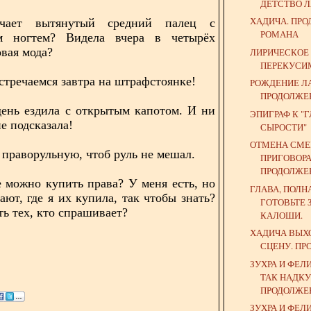
ДЕТСТВО 
ХАДИЧА. ПР
ачает вытянутый средний палец с
РОМАНА
м ногтем? Видела вчера в четырёх
вая мода?
ЛИРИЧЕСКОЕ
ПЕРЕКУСИ
стречаемся завтра на штрафстоянке!
РОЖДЕНИЕ Л
ПРОДОЛЖЕ
день ездила с открытым капотом. И ни
ЭПИГРАФ К "
не подсказала!
СЫРОСТИ"
ОТМЕНА СМЕ
 праворульную, чтоб руль не мешал.
ПРИГОВОРА
ПРОДОЛЖЕ
е можно купить права? У меня есть, но
ГЛАВА, ПОЛН
ают, где я их купила, так чтобы знать?
ГОТОВЬТЕ 
ть тех, кто спрашивает?
КАЛОШИ.
ХАДИЧА ВЫХ
СЦЕНУ. П
ЗУХРА И ФЕЛ
ТАК НАДКУ
ПРОДОЛЖЕН
ЗУХРА И ФЕЛИ