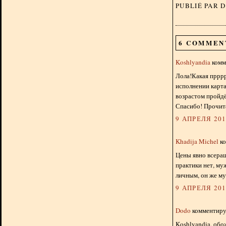
PUBLIÉ PAR 
6 COMMEN
Koshlyandia
комме
Лола!Какая пррр
исполнении карта
возрастом пройдё
Спасибо! Прочита
9 АПРЕЛЯ 2018
Khadija Michel
ко
Цены явно всерашн
практики нет, му
личным, он же му
9 АПРЕЛЯ 2018
Dodo
комментируе
Koshlyandia, обо