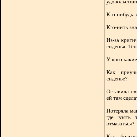
удовольстви
Кто-нибудь з
Кто-нить зна
Из-за крити
сиденья. Теп
У кого каки
Как приуч
сиденье?
Оставила с
ей там сдела
Потеряла ма
где взять 
отмазаться?
Как больш