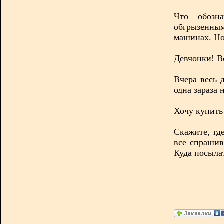
Что обозн
обгрызенны
машинах. Но
Девчонки! В
Вчера весь 
одна зараза 
Хочу купить
Скажите, гд
все спрашив
Куда посыла