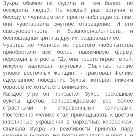
Зухра обычно не судила и, тем более, не
осуждала людей. Но каждый раз, вступая в
беседу с Феликсом или просто наблюдая за ним,
она чувствовала смутное отвращение. И его
самоуверенность, и безапелляционность, и
беспощадная критика других, раздражали её.
Чувства же Феликса из простого любопытства
приобретали всё более навязчивую форму,
переходя в страсть. "Да она просто играет мной,
искусно завлекает, плутовка. Обычные тонкие
уловки восточных женщин." - трактовал Феликс
сдержанное поведение Зухры, которая никоим
образом не хотела его внимания.
Каждое утро он присылал Зухре роскошные
букеты цветов, сопровождаемые всё более
страстными и откровенными записками.
Постепенно Феликс стал прикладывать к цветам
ювелирные украшения в бархатных коробочках.
Сначала Зухра из вежливости приняла пару
скромных букетов. Но потом отсылала и цветы, и