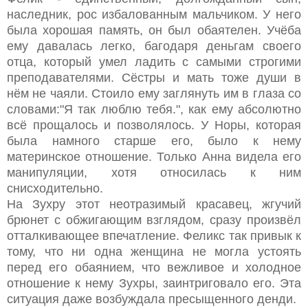
наследник, рос избалованным мальчиком. У него
была хорошая память, он был обаятелен. Учёба
ему давалась легко, багодаря деньгам своего
отца, который умел ладить с самыми строгими
преподавателями. Сёстры и мать тоже души в
нём не чаяли. Стоило ему заглянуть им в глаза со
словами:"Я так люблю тебя.", как ему абсолютно
всё прощалось и позволялось. У Норы, которая
была намного старше его, было к нему
материнское отношение. Только Анна видела его
манипуляции, хотя относилась к ним
снисходительно.
На Зухру этот неотразимый красавец, жгучий
брюнет с обжигающим взглядом, сразу произвёл
отталкивающее впечатление. Феликс так привык к
тому, что ни одна женщина не могла устоять
перед его обаянием, что вежливое и холодное
отношение к нему Зухры, заинтриговало его. Эта
ситуация даже возбуждала пресыщенного денди.