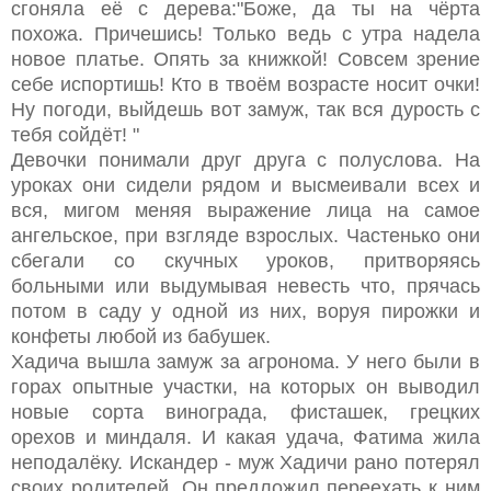
сгоняла её с дерева:"Боже, да ты на чёрта
похожа. Причешись! Только ведь с утра надела
новое платье. Опять за книжкой! Совсем зрение
себе испортишь! Кто в твоём возрасте носит очки!
Ну погоди, выйдешь вот замуж, так вся дурость с
тебя сойдёт! "
Девочки понимали друг друга с полуслова. На
уроках они сидели рядом и высмеивали всех и
вся, мигом меняя выражение лица на самое
ангельское, при взгляде взрослых. Частенько они
сбегали со скучных уроков, притворяясь
больными или выдумывая невесть что, прячась
потом в саду у одной из них, воруя пирожки и
конфеты любой из бабушек.
Хадича вышла замуж за агронома. У него были в
горах опытные участки, на которых он выводил
новые сорта винограда, фисташек, грецких
орехов и миндаля. И какая удача, Фатима жила
неподалёку. Искандер - муж Хадичи рано потерял
своих родителей. Он предложил переехать к ним