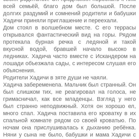
всей семьёй, благо дом был большой. После
долгих раздумий и сомнений родители и бабушки
Хадичи приняли приглашение и переехали.
Дом стоял в волшебном месте. С его террасы
открывался фантастический вид на горы. Рядом
протекала бурная речка с ледяной и такой
вкусной водой, бравшей начало высоко в
ледниках. Хадича часто вместе с Искандером на
лошади объезжала сады, с интересом слушая его
объяснения.
Родители Хадичи в зяте души не чаяли.
Хадича забеременела. Мальчик был странный. Он
был слишком тих, не реагировал на голоса, не
гримасничал, как все младенцы. Взгляд у него
был странно неподвижный. Хотя он хорошо ел,
много спал. Хадича поставила его кроватку в их
спальной комнате рядом со своей кроватью. По
ночам она приcлушивалась к дыханию ребёнка.
Няни у сына не было, бабушки и мама Хадичи с