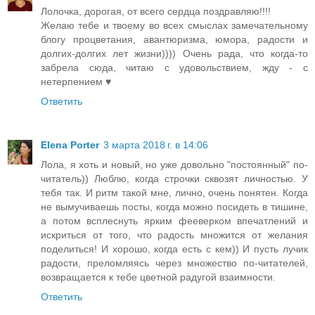
Лолочка, дорогая, от всего сердца поздравляю!!!!
Желаю тебе и твоему во всех смыслах замечательному
блогу процветания, авантюризма, юмора, радости и
долгих-долгих лет жизни)))) Очень рада, что когда-то
забрела сюда, читаю с удовольствием, жду - с
нетерпением ♥
Ответить
Elena Porter
3 марта 2018 г. в 14:06
Лола, я хоть и новый, но уже довольно "постоянный" по-
читатель)) Люблю, когда строчки сквозят личностью. У
тебя так. И ритм такой мне, лично, очень понятен. Когда
не вымучиваешь посты, когда можно посидеть в тишине,
а потом всплеснуть ярким фееверком впечатлений и
искриться от того, что радость множится от желания
поделиться! И хорошо, когда есть с кем)) И пусть лучик
радости, преломляясь через множество по-читателей,
возвращается к тебе цветной радугой взаимности.
Ответить