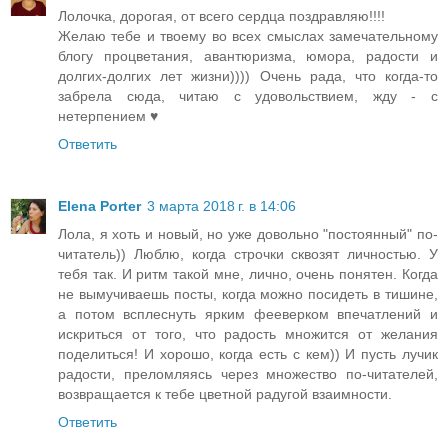
Лолочка, дорогая, от всего сердца поздравляю!!!!
Желаю тебе и твоему во всех смыслах замечательному
блогу процветания, авантюризма, юмора, радости и
долгих-долгих лет жизни)))) Очень рада, что когда-то
забрела сюда, читаю с удовольствием, жду - с
нетерпением ♥
Ответить
Elena Porter
3 марта 2018 г. в 14:06
Лола, я хоть и новый, но уже довольно "постоянный" по-
читатель)) Люблю, когда строчки сквозят личностью. У
тебя так. И ритм такой мне, лично, очень понятен. Когда
не вымучиваешь посты, когда можно посидеть в тишине,
а потом всплеснуть ярким фееверком впечатлений и
искриться от того, что радость множится от желания
поделиться! И хорошо, когда есть с кем)) И пусть лучик
радости, преломляясь через множество по-читателей,
возвращается к тебе цветной радугой взаимности.
Ответить