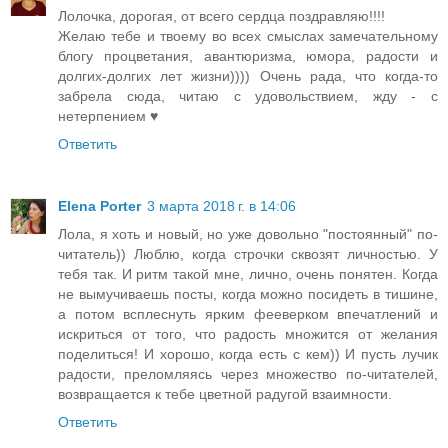
Лолочка, дорогая, от всего сердца поздравляю!!!!
Желаю тебе и твоему во всех смыслах замечательному
блогу процветания, авантюризма, юмора, радости и
долгих-долгих лет жизни)))) Очень рада, что когда-то
забрела сюда, читаю с удовольствием, жду - с
нетерпением ♥
Ответить
Elena Porter
3 марта 2018 г. в 14:06
Лола, я хоть и новый, но уже довольно "постоянный" по-
читатель)) Люблю, когда строчки сквозят личностью. У
тебя так. И ритм такой мне, лично, очень понятен. Когда
не вымучиваешь посты, когда можно посидеть в тишине,
а потом всплеснуть ярким фееверком впечатлений и
искриться от того, что радость множится от желания
поделиться! И хорошо, когда есть с кем)) И пусть лучик
радости, преломляясь через множество по-читателей,
возвращается к тебе цветной радугой взаимности.
Ответить