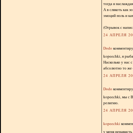
тогда я наслажда
А в слякоть как 
эмоций ноль и ка
(Отрывок с напис
24 АПРЕЛЯ 201
Dodo
комментируе
kopeechki, я рыба
Насколько у нас
абсолютно то же 
24 АПРЕЛЯ 201
Dodo
комментируе
kopeechki, мы с 
религию.
24 АПРЕЛЯ 201
kopeechki
коммент
у меня ненависть 