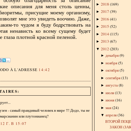
особую благодарность за описание
2018
(
169
)
►
акие описания для меня столь ценны,
2017
(
39
)
►
биоритмы, присущие моему организму,
позволят мне это увидеть воочию. Даже,
2016
(
41
)
►
каким-то чудом я буду бодрствовать на
2015
(
52
)
►
ютая ненависть ко всему сущему будет
2014
(
115
)
►
е глаза плотной красной пеленой.
2013
(
67
)
►
2012
(
203
)
▼
декабря
(
9
)
►
ноября
(
5
)
►
DODO
À L'ADRESSE
14:42
октября
(
5
)
►
сентября
(
13
)
►
августа
(
8
)
►
TAIRES:
июля
(
13
)
►
июня
(
16
)
►
ует...
мая
(
24
)
►
зен - самый правдивый человек в мире !!! Додо, ты не
апреля
(
36
)
▼
 марсианин или плутонианец?
ВТОРОЙ ПОЦ
2 Г. В 15:07
ЗАКОН (ЗАК