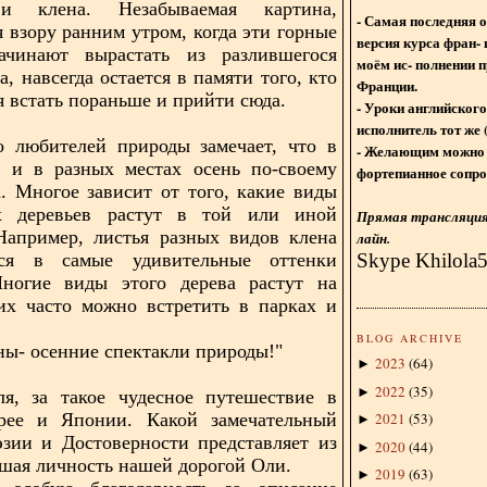
 клена. Незабываемая картина,
- Самая последняя 
 взору ранним утром, когда эти горные
версия курса фран- 
чинают вырастать из разлившегося
моём ис- полнении п
, навсегда остается в памяти того, кто
Франции.
я встать пораньше и прийти сюда.
- Уроки английского
исполнитель тот же 
о любителей природы замечает, что в
- Желающим можно 
ы и в разных местах осень по-своему
фортепианное сопро
. Многое зависит от того, какие виды
х деревьев растут в той или иной
Прямая трансляция 
Например, листья разных видов клена
лайн.
Skype Khilola
ся в самые удивительные оттенки
Многие виды этого дерева растут на
их часто можно встретить в парках и
BLOG ARCHIVE
ны- осенние спектакли природы!"
2023
(
64
)
►
2022
(
35
)
►
ля, за такое чудесное путешествие в
рее и Японии. Какой замечательный
2021
(
53
)
►
зии и Достоверности представляет из
2020
(
44
)
►
йшая личность нашей дорогой Оли.
2019
(
63
)
►