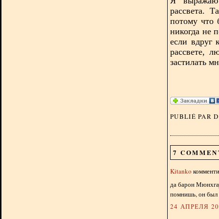
Я выражаю 
рассвета. Т
потому что 
никогда не 
если вдруг 
рассвете, л
застилать мн
PUBLIÉ PAR 
7 COMMEN
Kitanko
комментир
да барон Мюнхгау
помнишь, он был
24 АПРЕЛЯ 201