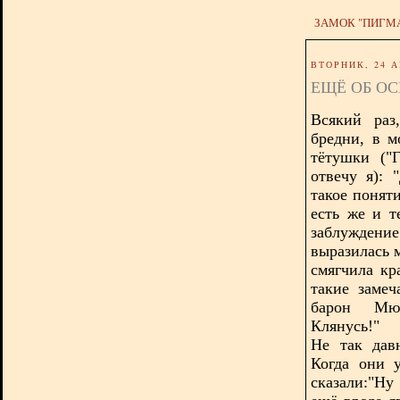
ЗАМОК "ПИГМ
ВТОРНИК, 24 А
ЕЩЁ ОБ О
Всякий раз
бредни, в 
тётушки ("
отвечу я): 
такое понят
есть же и т
заблужден
выразилась 
смягчила кр
такие заме
барон Мюн
Клянусь!"
Не так дав
Когда они 
сказали:"Ну