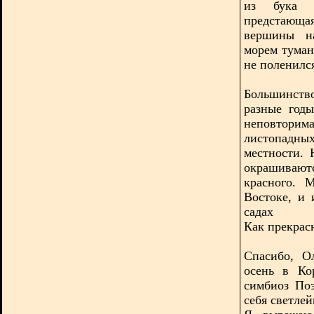
из бука и
предстающая
вершины на
морем тумана
не поленилс
Большинств
разные год
неповторима
листопадны
местности. 
окрашивают
красного. 
Востоке, и 
садах
Как прекрас
Спасибо, О
осень в Ко
симбиоз Поэ
себя светле