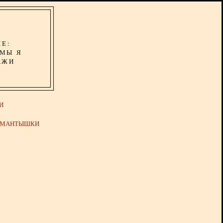
ИЕ:
ОМЫ Я
АЖИ
И
Й МАНТЫШКИ