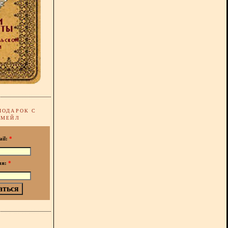
ПОДАРОК С
-МЕЙЛ
ail:
*
мя:
*
!