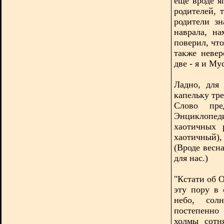
ещё вроде я
родителей, 
родители зн
наврала, н
поверил, что
также невер
две - я и Мус
Ладно, для
капельку тре
Слово пре
Энциклопед
хаотичных 
хаотичный)
(Вроде весна
для нас.)
"Кстати об 
эту пору в
небо, сол
постепенн
холмы сотн