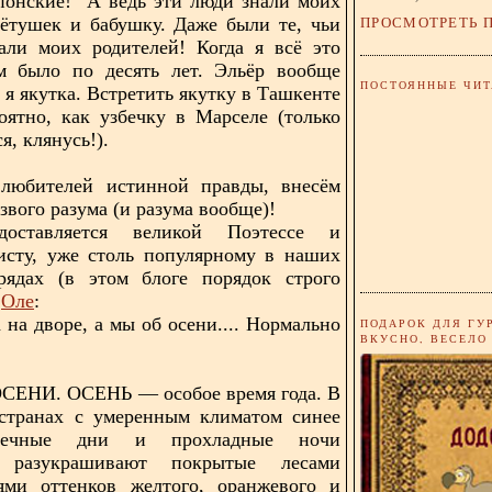
понские!" А ведь эти люди знали моих
ПРОСМОТРЕТЬ 
тётушек и бабушку. Даже были те, чьи
али моих родителей! Когда я всё это
ам было по десять лет. Эльёр вообще
ПОСТОЯННЫЕ ЧИТ
 я якутка. Встретить якутку в Ташкенте
оятно, как узбечку в Марселе (только
я, клянусь!).
 любителей истинной правды, внесём
звого разума (и разума вообще)!
доставляется великой Поэтессе и
исту, уже столь популярному в наших
рядах (в этом блоге порядок строго
,
Оле
:
 на дворе, а мы об осени.... Нормально
ПОДАРОК ДЛЯ ГУ
ВКУСНО, ВЕСЕЛО
ОСЕНИ. ОСЕНЬ — особое время года. В
 странах с умеренным климатом синее
нечные дни и прохладные ночи
о разукрашивают покрытые лесами
ями оттенков желтого, оранжевого и