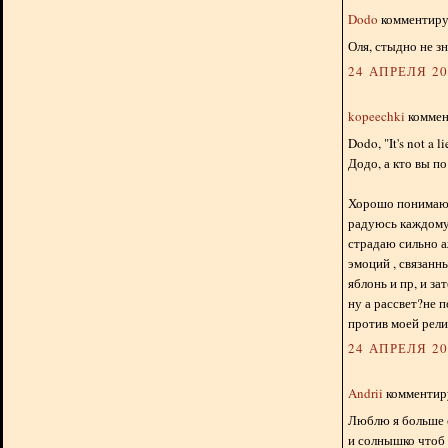
Dodo
комментируе
Оля, стыдно не зн
24 АПРЕЛЯ 201
kopeechki
коммент
Dodo, "It's not a li
Додо, а кто вы п
Хорошо понимаю о
радуюсь каждому 
страдаю сильно а
эмоций , связанн
яблонь и пр, и з
ну а рассвет?не 
против моей рели
24 АПРЕЛЯ 201
Andrii
комментиру
Люблю я больше 
и солнышко чтоб 