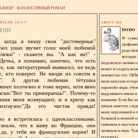
АЛИОН" . КОЛЛЕКТИВНЫЙ РОМАН
ПРЕЛЯ 2012 Г.
ABOUT ME
СЕНИ
DODO
Я - сум
, когда я пишу свои "достоверные"
графома
моих ушах звучит голос моей любимой
родстве
Глюки" - скажете вы. "А как же!" -
которые 
"Детка, я понимаю, конечно, что есть
поделиться своими с
ие, как литературный вымысел, но ведь
может и создать всем
е, кто поверит. Не вводи их совсем в
неизвестно что. О
ие". А другая любимая тётушка
меня запугали остор
менее поэтично и тоже верно, хотя явно
паранойи люди, убе
аски:"Вот ты привираешь!". Почему-то
выдумывать имена и
чания меня возмущают, и я кричу как
названия. Если Вы за
начала заметать сле
хгаузен:"Да это чистая правда!
моих персонажей я 
большой и нежной с
но я встретилась с одноклассниками.
(завиляла я хвостом
узнали, что я живу во Франции, они
заглянула в глаза. То
 да, у тебя же французские корни! И
осталось).