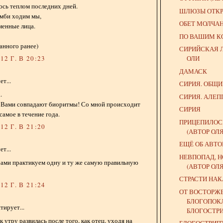
юсь теплом последних дней.
ШЛЮЗЫ ОТКРЫ
зомби ходим мы,
ОБЕТ МОЛЧА
менные лица.
ПО ВАШИМ 
анного ранее)
СИРИЙСКАЯ 
ОЛИ
2 Г. В 20:23
ДАМАСК
т...
СИРИЯ. ОБЩ
.
СИРИЯ. АЛЕП
 с Вами совпадают биоритмы! Со мной происходит
СИРИЯ
самое в течение года.
ПРИЦЕПИЛОС
2 Г. В 21:20
(АВТОР ОЛ
ЕЩЁ ОБ АВТ
т...
НЕВПОПАД, Н
Вами практикуем одну и ту же самую правильную
(АВТОР ОЛ
СТРАСТИ НА
2 Г. В 21:24
ОТ ВОСТОРЖ
БЛОГОПОК
ирует...
БЛОГОСТР
к утру развилась после того, как отец, уходя на