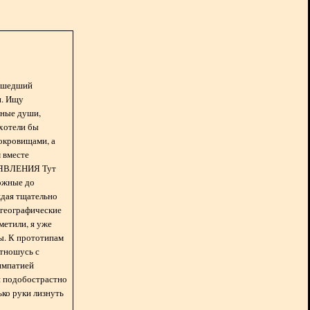
асшедший
н. Ищу
нные души,
хотели бы
окровищами, а
 вместе
БЪЯВЛЕНИЯ Тут
ожные до
ждая тщательно
 географические
метили, я уже
ды. К прототипам
отношусь с
импатией
 и подобострастно
лько руки лизнуть