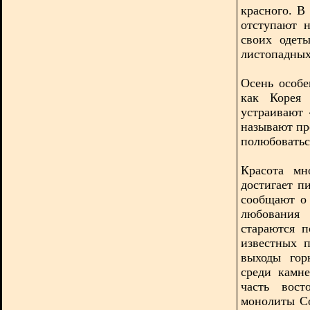
красного. В
отступают 
своих одет
листопадных
Осень особе
как Корея
устраивают 
называют пр
полюбоватьс
Красота мн
достигает п
сообщают о
любования
стараются 
известных 
выходы гор
среди камн
часть вост
монолиты С