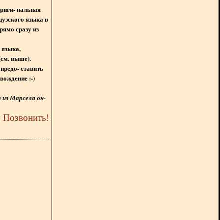
ориги- нальная
цузского языка в
рямо сразу из
 языка,
(см. выше).
предо- ставить
вождение :-)
из Марселя он-
5
Позвонить
!