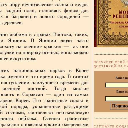
 эту пору вечнозеленые сосны и кедры
на задний план, становясь фоном для
ых в багрянец и золото сородичей —
 деревьев.
нно любима в странах Востока, таких,
 и Япония. В Японии люди часто
«охоту на осенние краски» — так они
огулки на природу осенью, когда можно
я ее искусством.
ПОЛУЧИТЕ СВОЙ 
ДОСТАВКОЙ НА И
огих национальных парков в Корее
ика именно в это время года. В газетах
Ваш e-m
 наступлении наилучшего времени для
 осенней листвой. Тогда многие
Ваше и
попасть в Сораксан — один из самых
парков Кореи. Его гранитные скалы и
ной породы, украшенные растущими
ей соснами, составляют неотъемлемую
очного пейзажа. Осенью гранитные
ораксана опоясаны яркими ожерельями
СЛУШАЙТЕ СЮДА