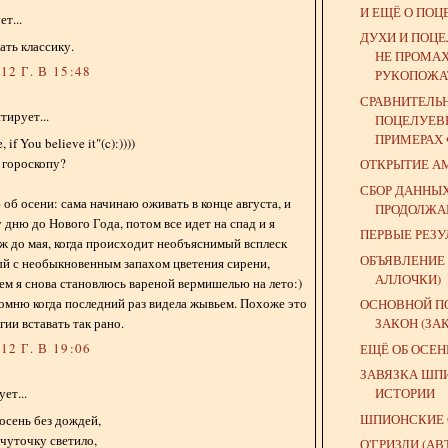
И ЕЩЁ О ПОЦ
т...
ДУХИ И ПОЦЕ
ать классику.
НЕ ПРОМА
2 Г. В 15:48
РУКОПОЖ
СРАВНИТЕЛЬ
ирует...
ПОЦЕЛУЕВЕ
ПРИМЕРАХ Ф
e, if You believe it"(c):))))
о гороскопу?
ОТКРЫТИЕ А
СБОР ДАННЫ
б осени: сама начинаю оживать в конце августа, и
ПРОДОЛЖА
дню до Нового Года, потом все идет на спад и я
ПЕРВЫЕ РЕЗУЛ
ж до мая, когда происходит необъяснимый всплеск
ОБЪЯВЛЕНИЕ 
ый с необыкновенным запахом цветения сирени,
АЛЛОЧКИ)
атем я снова становлюсь вареной вермишелью на лето:)
помню когда последний раз видела жывьем. Похоже это
ОСНОВНОЙ П
гии вставать так рано.
ЗАКОН (ЗА
2 Г. В 19:06
ЕЩЁ ОБ ОСЕН
ЗАВЯЗКА ШП
ИСТОРИИ
ет...
ШПИОНСКИЕ 
осень без дождей,
чуточку светило,
О'ГРИЗЛИ (АВ