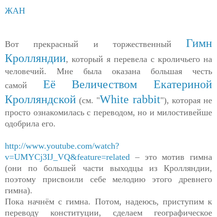
ЖАН
Гимн
Вот прекрасный и торжественный
Кролляндии
, который я перевела с кроличьего на
человечий. Мне была оказана большая честь
Её Величеством Екатериной
самой
Кролляндской
White rabbit
(см. "
"), которая не
просто ознакомилась с переводом, но и милостивейше
одобрила его.
http://www.youtube.com/watch?
v=UMYCj3IJ_VQ&feature=related
– это мотив гимна
(они по большей части выходцы из Кролляндии,
поэтому присвоили себе мелодию этого древнего
гимна).
Пока начнём с гимна. Потом, надеюсь, приступим к
переводу конституции, сделаем географическое