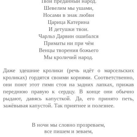
Твой преданный народ.
Шевелим мы ушами,
Носами в знак любви
Царица Катерина
И детушки твои.
Чарльз Дарвин ошибался
Приматы ни при чём
Венцы творения божьего
Мы кроличий народ.
Даже здешние кролики (речь идёт о марсельских
кроликах) гордятся своими корнями. Соответственно,
они поют этот гимн стоя на задних лапках, прижав
переднюю правую к сердцу. В конце они обычно
рыдают, давясь капусткой. Да, его принято петь,
зажёвывая капустой. Так приятнее и полезнее.
В ночи мы словно прозреваем,
все пишем и зеваем,