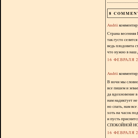
8 COMMEN
Andrii
комментиру
Страна весенняя 
так густо селится
ведь плодовита с
что нужно в наш 
16 ФЕВРАЛЯ 2
Andrii
комментиру
В ночи мы словно
все пишем и зева
да вдохновение 
нам надиктует не
но спать, нам все
хоть на часок по
и пусть приснитс
СПОКОЙНОЙ НО
16 ФЕВРАЛЯ 2