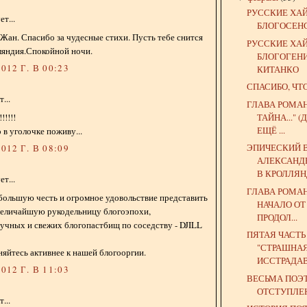
РУССКИЕ ХА
т...
БЛОГОСЕН
Жан. Спасибо за чудесные стихи. Пусть тебе снится
РУССКИЕ ХА
ляндия.Спокойной ночи.
БЛОГОГЕН
012 Г. В 00:23
КИТАНКО
СПАСИБО, ЧТ
...
ГЛАВА РОМА
ТАЙНА..."
!!!!!
ЕЩЁ ...
 в уголочке поживу...
ЭПИЧЕСКИЙ 
012 Г. В 08:09
АЛЕКСАНД
В КРОЛЛЯ
т...
ГЛАВА РОМА
большую честь и огромное удовольствие представить
НАЧАЛО ОТ
величайшую рукодельницу блогоэпохи,
ПРОДОЛ...
учных и свежих блогопастбищ по соседству - DJILL
ПЯТАЯ ЧАСТ
"СТРАШНА
яйтесь активнее к нашей блогооргии.
ИССТРАДАВ
012 Г. В 11:03
ВЕСЬМА ПОЭ
ОТСТУПЛЕ
...