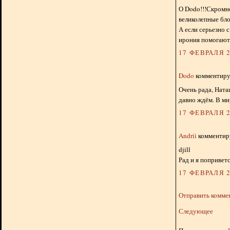
О Dodo!!!Скромно 
великолепные бло
А если серьезно 
ирония помогают 
17 ФЕВРАЛЯ 2
Dodo
комментируе
Очень рада, Ната
давно ждём. В ми
17 ФЕВРАЛЯ 2
Andrii
комментиру
djill
Рад и я поприветс
17 ФЕВРАЛЯ 2
Отправить комме
Следующее