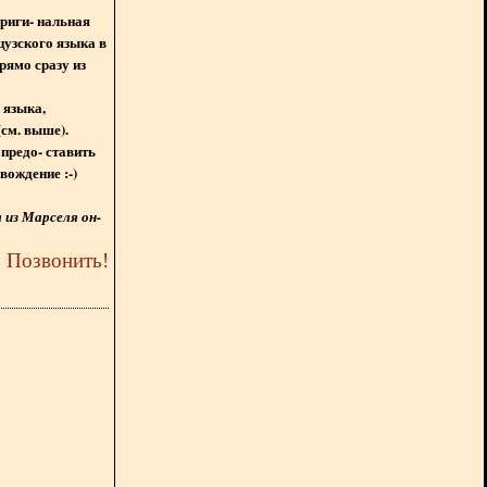
ориги- нальная
цузского языка в
рямо сразу из
 языка,
(см. выше).
предо- ставить
вождение :-)
из Марселя он-
5
Позвонить
!