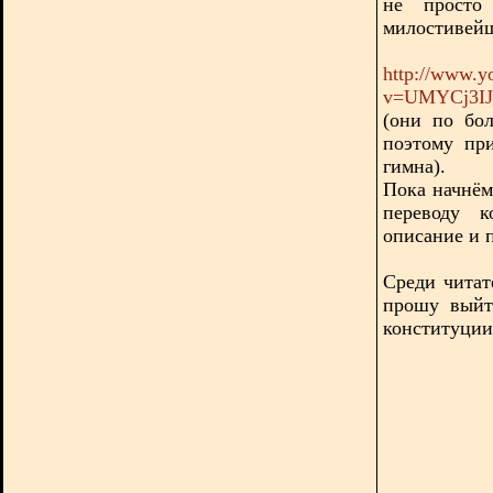
не просто
милостивейш
http://www.y
v=UMYCj3IJ_
(они по бо
поэтому пр
гимна).
Пока начнём
переводу к
описание и п
Среди читат
прошу выйт
конституции