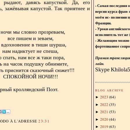
 рыдают, давясь капусткой. Да, его
- Самая последняя 
ь, зажёвывая капустой. Так приятнее и
версия курса фран- 
моём ис- полнении п
Франции.
- Уроки английского
 ночи мы словно прозреваем,
исполнитель тот же 
все пишем и зеваем,
- Желающим можно 
 вдохновение в тиши шурша,
фортепианное сопро
нам надиктует не спеша,
о спать, нам все ж таки пора,
Прямая трансляция 
лайн.
ь на часок подушку обнимите,
Skype Khilola
ть приснится сказочный сюжет!!!
СПОКОЙНОЙ НОЧИ!!!
орный кролляндский Поэт.
BLOG ARCHIVE
2023
(
64
)
►
2022
(
35
)
►
2021
(
53
)
►
2020
(
44
)
►
DODO
À L'ADRESSE
23:31
2019
(
63
)
►