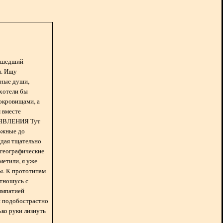
асшедший
н. Ищу
нные души,
хотели бы
окровищами, а
 вместе
БЪЯВЛЕНИЯ Тут
ожные до
ждая тщательно
 географические
метили, я уже
ды. К прототипам
отношусь с
импатией
 и подобострастно
лько руки лизнуть