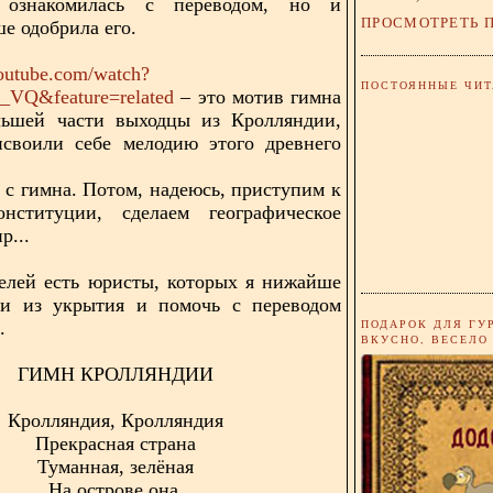
 ознакомилась с переводом, но и
ПРОСМОТРЕТЬ 
е одобрила его.
outube.com/watch?
ПОСТОЯННЫЕ ЧИТ
VQ&feature=related
– это мотив гимна
льшей части выходцы из Кролляндии,
исвоили себе мелодию этого древнего
 с гимна. Потом, надеюсь, приступим к
онституции, сделаем географическое
р...
елей есть юристы, которых я нижайше
и из укрытия и помочь с переводом
ПОДАРОК ДЛЯ ГУ
.
ВКУСНО, ВЕСЕЛО
ГИМН КРОЛЛЯНДИИ
Кролляндия, Кролляндия
Прекрасная страна
Туманная, зелёная
На острове она.