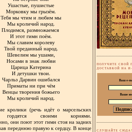
Ушастые, пушистые
Морковку мы грызём.
Тебя мы чтим и любим мы
Мы кроличий народ.
Плодимся, размножаемся
И этот гимн поём.
Мы славим королеву
Твой преданный народ.
Шевелим мы ушами,
Носами в знак любви
ПОЛУЧИТЕ СВОЙ 
Царица Катерина
ДОСТАВКОЙ НА И
И детушки твои.
Чарльз Дарвин ошибался
Ваш e-m
Приматы ни при чём
Венцы творения божьего
Ваше и
Мы кроличий народ.
ие кролики (речь идёт о марсельских
) гордятся своими корнями.
нно, они поют этот гимн стоя на задних
жав переднюю правую к сердцу. В конце
СЛУШАЙТЕ СЮДА