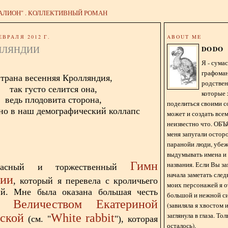
АЛИОН" . КОЛЛЕКТИВНЫЙ РОМАН
ЕВРАЛЯ 2012 Г.
ABOUT ME
ЛЛЯНДИИ
DODO
Я - сум
графома
трана весенняя Кролляндия,
родстве
так густо селится она,
которые 
ведь плодовита сторона,
поделиться своими с
но в наш демографический коллапс
может и создать всем
неизвестно что. О
меня запугали остор
паранойи люди, убе
выдумывать имена и
Гимн
названия. Если Вы за
расный и торжественный
начала заметать сле
дии
, который я перевела с кроличьего
моих персонажей я 
ий. Мне была оказана большая честь
большой и нежной с
 Величеством Екатериной
(завиляла я хвостом
заглянула в глаза. То
ской
White rabbit
(см. "
"), которая
осталось).