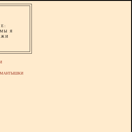
ИЕ:
ОМЫ Я
АЖИ
И
Й МАНТЫШКИ