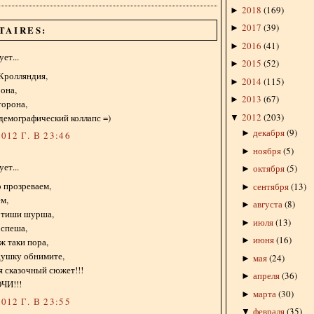
2018
(
169
)
►
2017
(
39
)
►
TAIRES:
2016
(
41
)
►
ет...
2015
(
52
)
►
Кролляндия,
2014
(
115
)
►
 она,
2013
(
67
)
►
торона,
2012
(
203
)
демографический коллапс =)
▼
декабря
(
9
)
►
012 Г. В 23:46
ноября
(
5
)
►
ет...
октября
(
5
)
►
 прозреваем,
сентября
(
13
)
►
ем,
августа
(
8
)
►
в тиши шурша,
июля
(
13
)
►
 спеша,
июня
(
16
)
►
 ж таки пора,
душку обнимите,
мая
(
24
)
►
я сказочный сюжет!!!
апреля
(
36
)
►
ЧИ!!!
марта
(
30
)
►
012 Г. В 23:55
февраля
(
35
)
▼