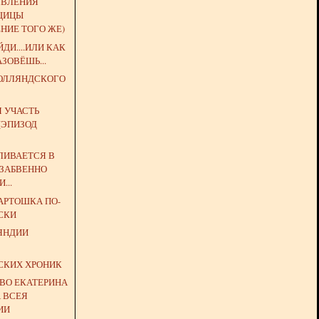
ЯВЛЕНИЯ
ЩИЦЫ
НИЕ ТОГО ЖЕ)
ДИ....ИЛИ КАК
АЗОВЁШЬ...
РОЛЛЯНДСКОГО
 УЧАСТЬ
(ЭПИЗОД
ВЛИВАЕТСЯ В
ЗАБВЕННО
...
АРТОШКА ПО-
СКИ
ЯНДИИ
З
СКИХ ХРОНИК
ТВО ЕКАТЕРИНА
А ВСЕЯ
ИИ