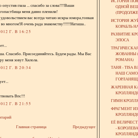
ИСТОРИЯ ПО
опустив глаза ... спасибо за слова!!!!Ваши
ОДНОЙ ВЕ
гопастбища меня давно пленили!
(ПРОДОЛЖЕ
с удовольствием вас всегда читаю искры юмора,тонкая
ИСТОРИЯ ЖУЙ
во многом!Я очень рада знакомству!!!!!!Наташа..
КОРАБЛЬ Н
012 Г. В 16:25
РАЗВИТИЕ К
ЭПОСА
т...
ТРАГИЧЕСКАЯ
ЖОВАННЫ 
ша. Спасибо. Присоединяйтесь. Будем рады. Мы Вас
РОМАНА)
ру меня зовут Хилола.
ТАНЯ - TISA 
012 Г. В 20:34
НАШ САМО
ГОРЛАНЯЩИ
ет...
ЖАРЕННАЯ К
КРОЛЛЯНД
твовать Впс!!!
ГИМН КРОЛЛ
012 Г. В 21:55
ФРАГМЕНТ И
КРОЛЛЯНД
нтарий
ЕЁ ВЕЛИЧЕС
Главная страница
Предыдущее
- КОРОЛЕВ
КРОЛЛЯНД