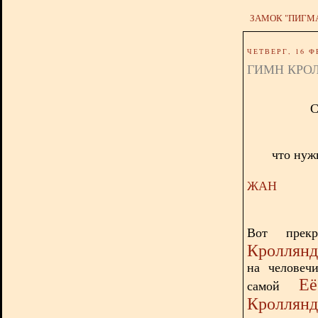
ЗАМОК "ПИГМ
ЧЕТВЕРГ, 16 Ф
ГИМН КРО
С
что нуж
ЖАН
Вот прек
Кроллян
на человеч
Её
самой
Кроллянд