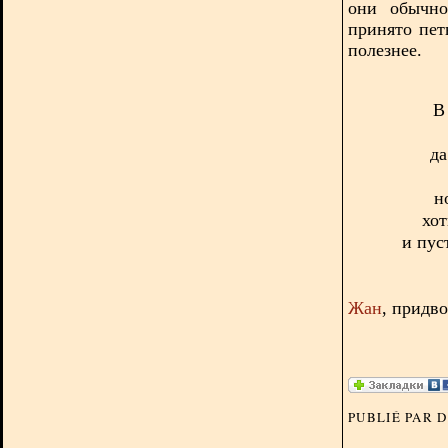
они обычно
принято пет
полезнее.
В
да
н
хот
и пус
Жан
, придв
PUBLIÉ PAR 