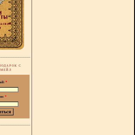
ПОДАРОК С
-МЕЙЛ
ail:
*
мя:
*
!