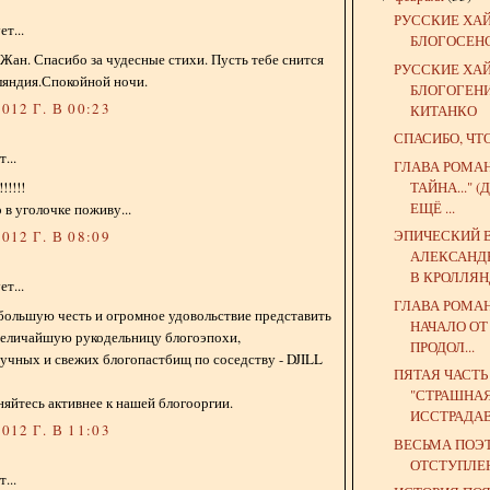
РУССКИЕ ХА
т...
БЛОГОСЕН
Жан. Спасибо за чудесные стихи. Пусть тебе снится
РУССКИЕ ХА
ляндия.Спокойной ночи.
БЛОГОГЕН
012 Г. В 00:23
КИТАНКО
СПАСИБО, ЧТ
...
ГЛАВА РОМА
ТАЙНА..."
!!!!!
ЕЩЁ ...
 в уголочке поживу...
ЭПИЧЕСКИЙ 
012 Г. В 08:09
АЛЕКСАНД
В КРОЛЛЯ
т...
ГЛАВА РОМА
большую честь и огромное удовольствие представить
НАЧАЛО ОТ
величайшую рукодельницу блогоэпохи,
ПРОДОЛ...
учных и свежих блогопастбищ по соседству - DJILL
ПЯТАЯ ЧАСТ
"СТРАШНА
яйтесь активнее к нашей блогооргии.
ИССТРАДАВ
012 Г. В 11:03
ВЕСЬМА ПОЭ
ОТСТУПЛЕ
...