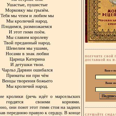
Ушастые, пушистые
Морковку мы грызём.
Тебя мы чтим и любим мы
Мы кроличий народ.
Плодимся, размножаемся
И этот гимн поём.
Мы славим королеву
Твой преданный народ.
Шевелим мы ушами,
Носами в знак любви
ПОЛУЧИТЕ СВОЙ 
Царица Катерина
ДОСТАВКОЙ НА И
И детушки твои.
Чарльз Дарвин ошибался
Ваш e-m
Приматы ни при чём
Венцы творения божьего
Ваше и
Мы кроличий народ.
ие кролики (речь идёт о марсельских
) гордятся своими корнями.
нно, они поют этот гимн стоя на задних
жав переднюю правую к сердцу. В конце
СЛУШАЙТЕ СЮДА