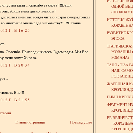
ИСТОРИЯ ПО
опустив глаза ... спасибо за слова!!!!Ваши
ОДНОЙ ВЕ
гопастбища меня давно пленили!
(ПРОДОЛЖЕ
с удовольствием вас всегда читаю искры юмора,тонкая
ИСТОРИЯ ЖУЙ
во многом!Я очень рада знакомству!!!!!!Наташа..
КОРАБЛЬ Н
012 Г. В 16:25
РАЗВИТИЕ К
ЭПОСА
т...
ТРАГИЧЕСКАЯ
ЖОВАННЫ 
ша. Спасибо. Присоединяйтесь. Будем рады. Мы Вас
РОМАНА)
ру меня зовут Хилола.
ТАНЯ - TISA 
012 Г. В 20:34
НАШ САМО
ГОРЛАНЯЩИ
ет...
ЖАРЕННАЯ К
КРОЛЛЯНД
твовать Впс!!!
ГИМН КРОЛЛ
012 Г. В 21:55
ФРАГМЕНТ И
КРОЛЛЯНД
нтарий
ЕЁ ВЕЛИЧЕС
Главная страница
Предыдущее
- КОРОЛЕВ
КРОЛЛЯНД