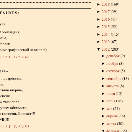
2018
(
169
)
►
2017
(
39
)
►
TAIRES:
2016
(
41
)
►
ет...
2015
(
52
)
►
Кролляндия,
2014
(
115
)
►
 она,
2013
(
67
)
►
торона,
2012
(
203
)
демографический коллапс =)
▼
декабря
(
9
)
►
012 Г. В 23:46
ноября
(
5
)
►
ет...
октября
(
5
)
►
 прозреваем,
сентября
(
13
)
►
ем,
августа
(
8
)
►
в тиши шурша,
июля
(
13
)
►
 спеша,
июня
(
16
)
►
 ж таки пора,
душку обнимите,
мая
(
24
)
►
я сказочный сюжет!!!
апреля
(
36
)
►
ЧИ!!!
марта
(
30
)
►
012 Г. В 23:55
февраля
(
35
)
▼