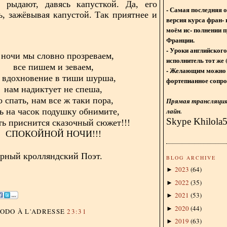
 рыдают, давясь капусткой. Да, его
- Самая последняя 
ь, зажёвывая капустой. Так приятнее и
версия курса фран- 
моём ис- полнении п
Франции.
- Уроки английского
 ночи мы словно прозреваем,
исполнитель тот же 
все пишем и зеваем,
- Желающим можно 
 вдохновение в тиши шурша,
фортепианное сопро
нам надиктует не спеша,
о спать, нам все ж таки пора,
Прямая трансляция 
лайн.
ь на часок подушку обнимите,
Skype Khilola
ть приснится сказочный сюжет!!!
СПОКОЙНОЙ НОЧИ!!!
орный кролляндский Поэт.
BLOG ARCHIVE
2023
(
64
)
►
2022
(
35
)
►
2021
(
53
)
►
2020
(
44
)
►
DODO
À L'ADRESSE
23:31
2019
(
63
)
►