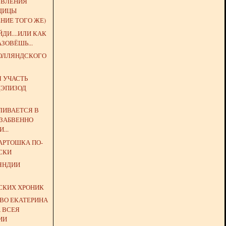
ЯВЛЕНИЯ
ЩИЦЫ
НИЕ ТОГО ЖЕ)
ДИ....ИЛИ КАК
АЗОВЁШЬ...
РОЛЛЯНДСКОГО
 УЧАСТЬ
(ЭПИЗОД
ВЛИВАЕТСЯ В
ЗАБВЕННО
...
АРТОШКА ПО-
СКИ
ЯНДИИ
З
СКИХ ХРОНИК
ТВО ЕКАТЕРИНА
А ВСЕЯ
ИИ