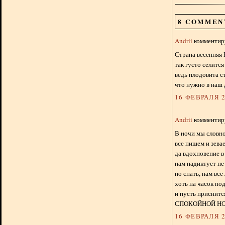
8 COMMEN
Andrii
комментиру
Страна весенняя 
так густо селится
ведь плодовита с
что нужно в наш 
16 ФЕВРАЛЯ 2
Andrii
комментиру
В ночи мы словно
все пишем и зева
да вдохновение 
нам надиктует не
но спать, нам все
хоть на часок по
и пусть приснитс
СПОКОЙНОЙ НО
16 ФЕВРАЛЯ 2