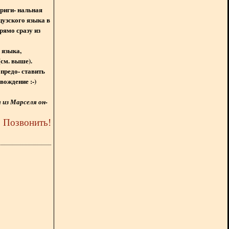
ориги- нальная
цузского языка в
рямо сразу из
 языка,
(см. выше).
предо- ставить
вождение :-)
из Марселя он-
5
Позвонить
!