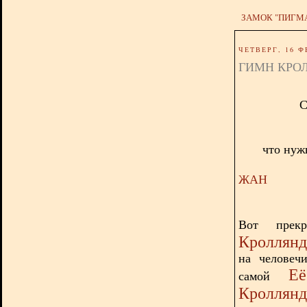
ЗАМОК "ПИГМ
ЧЕТВЕРГ, 16 Ф
ГИМН КРО
С
что нуж
ЖАН
Вот прек
Кроллян
на человеч
Её
самой
Кроллянд