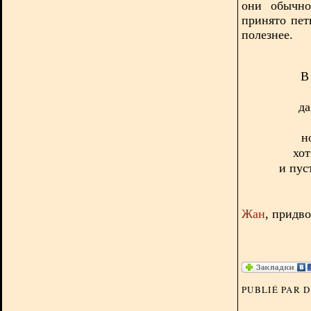
они обычно
принято пет
полезнее.
В
да
н
хот
и пус
Жан
, придв
PUBLIÉ PAR 