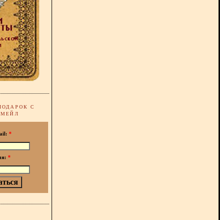
ПОДАРОК С
-МЕЙЛ
ail:
*
мя:
*
!