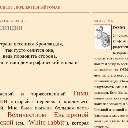
АЛИОН" . КОЛЛЕКТИВНЫЙ РОМАН
ЕВРАЛЯ 2012 Г.
ABOUT ME
ЛЛЯНДИИ
DODO
Я - сум
графома
трана весенняя Кролляндия,
родстве
так густо селится она,
которые 
ведь плодовита сторона,
поделиться своими с
но в наш демографический коллапс
может и создать всем
неизвестно что. О
меня запугали остор
паранойи люди, убе
выдумывать имена и
Гимн
названия. Если Вы за
расный и торжественный
начала заметать сле
дии
, который я перевела с кроличьего
моих персонажей я 
ий. Мне была оказана большая честь
большой и нежной с
 Величеством Екатериной
(завиляла я хвостом
заглянула в глаза. То
ской
White rabbit
(см. "
"), которая
осталось).