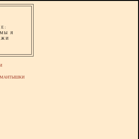
ИЕ:
ОМЫ Я
АЖИ
И
Й МАНТЫШКИ