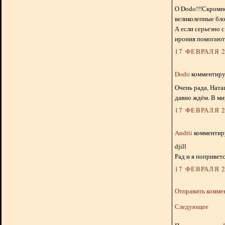
О Dodo!!!Скромно 
великолепные бло
А если серьезно 
ирония помогают 
17 ФЕВРАЛЯ 2
Dodo
комментируе
Очень рада, Ната
давно ждём. В ми
17 ФЕВРАЛЯ 2
Andrii
комментиру
djill
Рад и я поприветс
17 ФЕВРАЛЯ 2
Отправить комме
Следующее