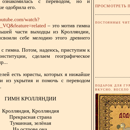
 ознакомилась с переводом, но и
ПРОСМОТРЕТЬ 
е одобрила его.
outube.com/watch?
ПОСТОЯННЫЕ ЧИТ
VQ&feature=related
– это мотив гимна
льшей части выходцы из Кролляндии,
исвоили себе мелодию этого древнего
 с гимна. Потом, надеюсь, приступим к
онституции, сделаем географическое
р...
елей есть юристы, которых я нижайше
и из укрытия и помочь с переводом
ПОДАРОК ДЛЯ ГУ
.
ВКУСНО, ВЕСЕЛО
ГИМН КРОЛЛЯНДИИ
Кролляндия, Кролляндия
Прекрасная страна
Туманная, зелёная
На острове она.