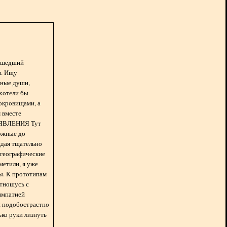
асшедший
н. Ищу
нные души,
хотели бы
окровищами, а
 вместе
БЪЯВЛЕНИЯ Тут
ожные до
ждая тщательно
 географические
метили, я уже
ды. К прототипам
отношусь с
импатией
 и подобострастно
лько руки лизнуть