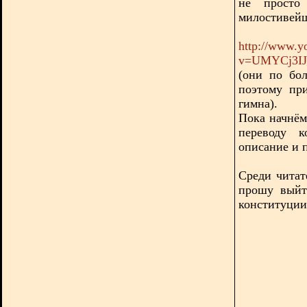
не просто
милостивейш
http://www.y
v=UMYCj3IJ_
(они по бо
поэтому пр
гимна).
Пока начнём
переводу к
описание и п
Среди читат
прошу выйт
конституции